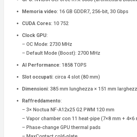
Memoria video
: 16 GB GDDR7, 256-bit, 30 Gbps
CUDA Cores
: 10 752
Clock GPU
:
– OC Mode: 2730 MHz
– Default Mode (Boost): 2700 MHz
AI Performance
: 1858 TOPS
Slot occupati
: circa 4 slot (80 mm)
Dimensioni
: 385 mm lunghezza × 151 mm larghezza
Raffreddamento
:
– 3× Noctua NF-A12x25 G2 PWM 120 mm
– Vapor chamber con 11 heat-pipe (7×8 mm + 4×6
– Phase-change GPU thermal pads
– MaxContact cold-plate