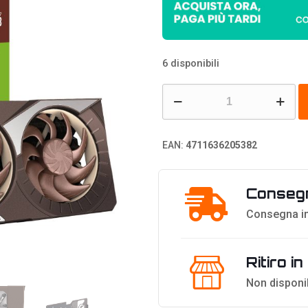
6 disponibili
Asus
GeForce
RTX
EAN:
4711636205382
5080
16GB
Consegn
GDDR7
Noctua
Consegna in
OC
Edition,
Ritiro i
16384
Non disponi
MB