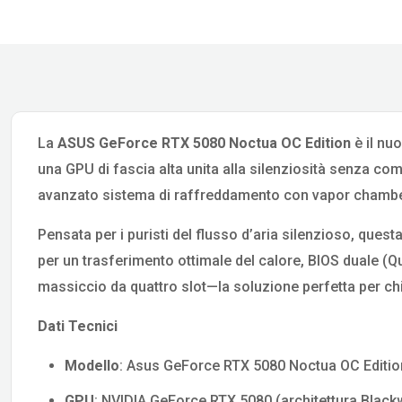
La
ASUS GeForce RTX 5080 Noctua OC Edition
è il nu
una GPU di fascia alta unita alla silenziosità senza 
avanzato sistema di raffreddamento con vapor chamber,
Pensata per i puristi del flusso d’aria silenzioso, qu
per un trasferimento ottimale del calore, BIOS duale (
massiccio da quattro slot—la soluzione perfetta per chi
Dati Tecnici
Modello
: Asus GeForce RTX 5080 Noctua OC Editio
GPU
: NVIDIA GeForce RTX 5080 (architettura Blackw