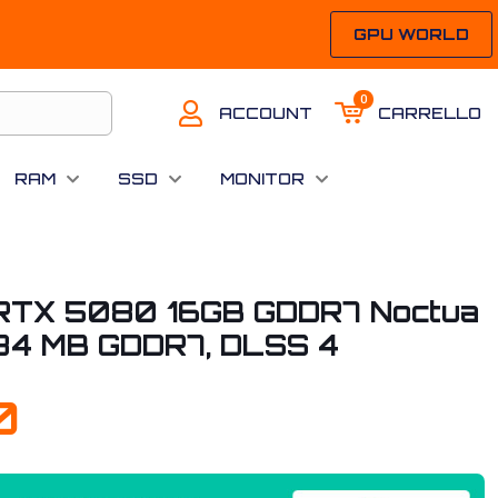
GPU WORLD
0
ACCOUNT
CARRELLO
RAM
SSD
MONITOR
 RTX 5080 16GB GDDR7 Noctua
6384 MB GDDR7, DLSS 4
0