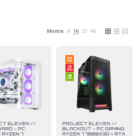
Mostra:
8
16
32
48
CT ELEVEN //
PROJECT ELEVEN //
ARD – PC
BLACKOUT – PC GAMING
 RYZEN 7
RYZEN 7 7800X3D + RTX