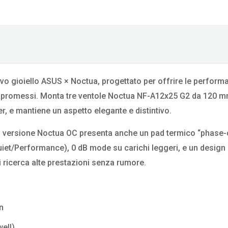
ovo gioiello ASUS × Noctua, progettato per offrire le perform
compromessi. Monta tre ventole Noctua NF-A12x25 G2 da 120 m
 e mantiene un aspetto elegante e distintivo.
esta versione Noctua OC presenta anche un pad termico “phase
Quiet/Performance), 0 dB mode su carichi leggeri, e un design
 ricerca alte prestazioni senza rumore.
n
ell)