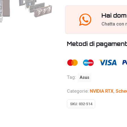
GDDR7,
DLSS
Hai dom
4
Chatta con 
quantità
Metodi di pagamen
Tag:
Asus
Categorie:
NVIDIA RTX
,
Sche
SKU:
032-514