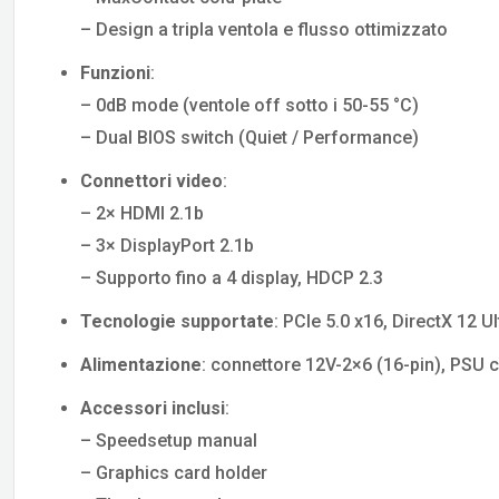
– Design a tripla ventola e flusso ottimizzato
Funzioni
:
– 0dB mode (ventole off sotto i 50-55 °C)
– Dual BIOS switch (Quiet / Performance)
Connettori video
:
– 2× HDMI 2.1b
– 3× DisplayPort 2.1b
– Supporto fino a 4 display, HDCP 2.3
Tecnologie supportate
: PCIe 5.0 x16, DirectX 12 
Alimentazione
: connettore 12V-2×6 (16-pin), PSU 
Accessori inclusi
:
– Speedsetup manual
– Graphics card holder