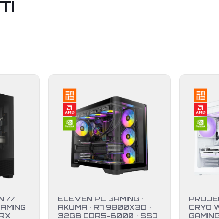
TI
 //
ELEVEN PC GAMING •
PROJE
GAMING
AKUMA • R7 9800X3D •
CRYO W
 RX
32GB DDR5-6000 • SSD
GAMING