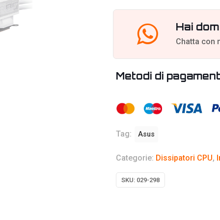
Bianco
-
Hai dom
240
Chatta con 
mm
quantità
Metodi di pagamen
Tag:
Asus
Categorie:
Dissipatori CPU
,
SKU:
029-298