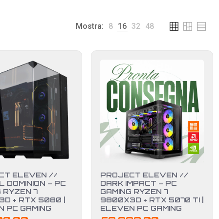
Mostra:
8
16
32
48
CT ELEVEN //
PROJECT ELEVEN //
 DOMINION – PC
DARK IMPACT – PC
 RYZEN 7
GAMING RYZEN 7
D + RTX 5080 |
9800X3D + RTX 5070 TI |
N PC GAMING
ELEVEN PC GAMING