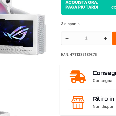
3 disponibili
Asus
ROG
RYUJIN
EAN:
4711387189375
III
240
Consegn
ARGB
Cooler
Consegna in
AIO,
schermo
Ritiro i
LCD
Non disponi
3.5",