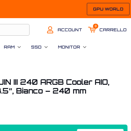
GPU WORLD
0
ACCOUNT
CARRELLO
RAM
SSD
MONITOR
N III 240 ARGB Cooler AIO,
.5″, Bianco – 240 mm