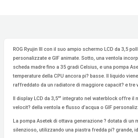
ROG Ryujin III con il suo ampio schermo LCD da 3,5 polli
personalizzate e GIF animate. Sotto, una ventola incor
scheda madre fino a 35 gradi Celsius, e una pompa Ase
temperature della CPU ancora pi? basse. Il liquido vien
raffreddato da un radiatore di maggiore capacit? e tr
Il display LCD da 3,5″” integrato nel waterblock offre i
velocit? della ventola e flusso d’acqua o GIF personaliz
La pompa Asetek di ottava generazione ? dotata di un m
silenzioso, utilizzando una piastra fredda pi? grande, 