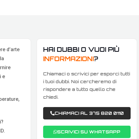
HAI DUBBI O VUOI PIÙ
re d’arte
INFORMAZIONI
?
la
rnire
Chiamaci o scrivici per esporci tutti
i e
i tuoi dubbi. Noi cercheremo di
rispondere a tutto quello che
chiedi.
perature,
CHIAMACI AL 375 820 0110
i?
MD.
SCRIVICI SU WHATSAPP