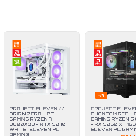
-6%
PROJECT ELEVEN //
PROJECT ELEVEN
ORIGIN ZERO – PC
PHANTOM RED – 
GAMING RYZEN 7
GAMING RYZEN 5
9800X3D + RTX 5070
+ RX 9060 XT 16G
WHITE | ELEVEN PC
ELEVEN PC GAMI
GAMING