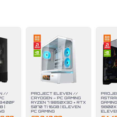
 //
PROJECT ELEVEN //
PROJE
PC
CRYOGEN – PC GAMING
ASTRAL
 8400F
RYZEN 7 9850X3D + RTX
GAMING
B |
5070 TI 16GB | ELEVEN
9800X3
NG
PC GAMING
ELEVE