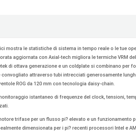
ci mostra le statistiche di sistema in tempo reale o le tue ope
porata aggiornata con Axial-tech migliora le termiche VRM del
tek di ottava generazione e un coldplate si combinano per fo
e convogliato attraverso tubi intrecciati generosamente lungh
e ventole ROG da 120 mm con tecnologia daisy-chain.
l monitoraggio istantaneo di frequenze del clock, tensioni, tem
zati.
otore trifase per un flusso pi? elevato e un funzionamento p
idealmente dimensionata per i pi? recenti processori Intel e A