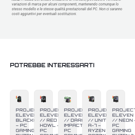
variazioni di marca per alcuni componenti, mantenendo comunque lo
stesso modello e le stesse qualità prestazionali del PC. Non ci saranno
costi aggiuntivi per eventuali sostituzioni.
POTREBBE INTERESSARTI
PROJECT
PROJECT
PROJECT
PROJECT
PROJEC
ELEVEN //
ELEVEN
ELEVEN
ELEVEN
ELEVEN
BLACKOUT
// RED
// DARK
// UNITÀ
// NEON 
– PC
HOWL –
IMPACT –
A-7 –
PC
GAMING
PC
PC
RYZEN 7
GAMING