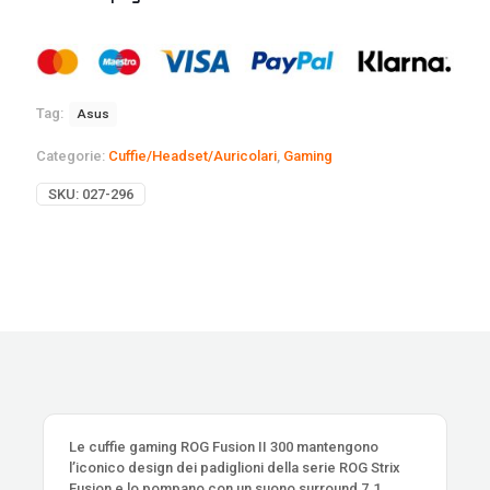
Tag:
Asus
Categorie:
Cuffie/Headset/Auricolari
,
Gaming
SKU:
027-296
Le cuffie gaming ROG Fusion II 300 mantengono
l’iconico design dei padiglioni della serie ROG Strix
Fusion e lo pompano con un suono surround 7.1