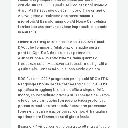
virtuale, un ESS 9280 Quad DAC? ad alta risoluzione e
driver ASUS Essence da 50 mm per offrire un audio
coinvolgente e realistico con bassi tonanti. I
microfoni AI Beamforming con AI Noise Cancelation
forniscono una comunicazione impeccabile durante
la battaglia.
Fusion II 300 migliora la qualit? con l’ESS 9280 Quad
DAC, che fornisce un’elaborazione audio senza
perdite. Ogni DAC dedica la sua potenza di
elaborazione a un sottoinsieme della gamma di
frequenze udibili – attraverso i bassi, i medi, gli alti e
gli ultra-alti – ottenendo un suono nitido e chiaro.
ROG Fusion II 300 ? progettata per i giochi RPG e FPS.
Raggiunge un SNR senza precedenti di 130 dB – una
specifica irraggiungibile dalle cuffie a singolo DAC.
Inoltre, i suoi esclusivi driver ASUS Essence da 50 mm
e le camere ermetiche forniscono bassi profondi e
potenti in modo da poter individuare con precisione
l’origine di spari o esplosioni sul campo di battaglia e
sperimentare l’immersione di gioco finale.
Il suono 7.1 virtual surround avanzato ottimizza l’audio