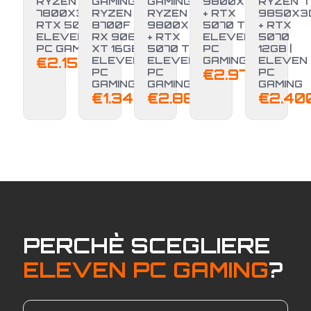
RYZEN 7
GAMING
GAMING
9800X3D
RYZEN 7
7800X3D +
RYZEN 7
RYZEN 7
+ RTX
9850X3
RTX 5070 |
8700F +
9800X3D
5070 TI |
+ RTX
ELEVEN
RX 9060
+ RTX
ELEVEN
5070
PC GAMING
XT 16GB |
5070 TI |
PC
12GB |
€
2.150,00
ELEVEN
ELEVEN
GAMING
ELEVEN
PC
PC
€
2.970,00
PC
GAMING
GAMING
GAMING
€
1.349,00
€
2.889,00
€
2.40
PERCHÈ SCEGLIERE
ELEVEN PC GAMING
?