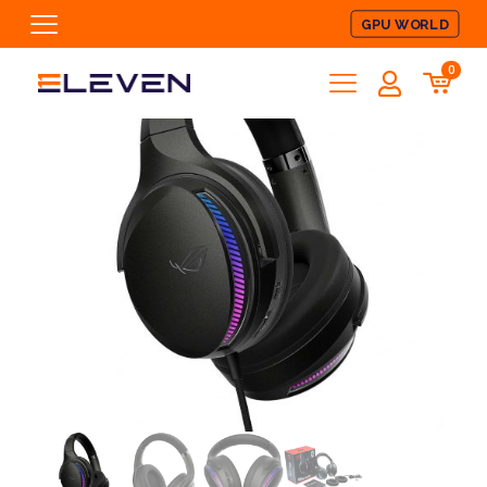
GPU WORLD
0