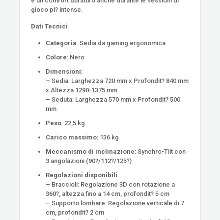
e un comfort duraturo anche durante le sessioni di
gioco pi? intense.
Dati Tecnici
Categoria
: Sedia da gaming ergonomica
Colore
: Nero
Dimensioni
:
– Sedia: Larghezza 720 mm x Profondit? 840 mm
x Altezza 1290-1375 mm
– Seduta: Larghezza 570 mm x Profondit? 500
mm
Peso
: 22,5 kg
Carico massimo
: 136 kg
Meccanismo di inclinazione
: Synchro-Tilt con
3 angolazioni (90?/112?/125?)
Regolazioni disponibili
:
– Braccioli: Regolazione 3D con rotazione a
360?, altezza fino a 14 cm, profondit? 5 cm
– Supporto lombare: Regolazione verticale di 7
cm, profondit? 2 cm