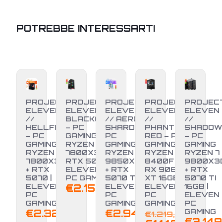
POTREBBE INTERESSARTI
PROJECT
PROJECT
PROJECT
PROJECT
PROJEC
ELEVEN
ELEVEN //
ELEVEN
ELEVEN
ELEVEN
//
BLACKOUT
// AERO
//
//
HELLFIRE
– PC
SHARD –
PHANTOM
SHADO
– PC
GAMING
PC
RED – PC
– PC
GAMING
RYZEN 7
GAMING
GAMING
GAMING
RYZEN 7
7800X3D +
RYZEN 7
RYZEN 5
RYZEN 7
7800X3D
RTX 5070 |
9850X3D
8400F +
9800X3
+ RTX
ELEVEN
+ RTX
RX 9060
+ RTX
-6%
5070 |
PC GAMING
5070 TI |
XT 16GB |
5070 TI
ELEVEN
€
2.150,00
ELEVEN
ELEVEN
16GB |
PC
PC
PC
ELEVEN
GAMING
GAMING
GAMING
PC
Il
€
2.329,00
€
2.949,00
GAMING
€
1.219,00
€
3.149