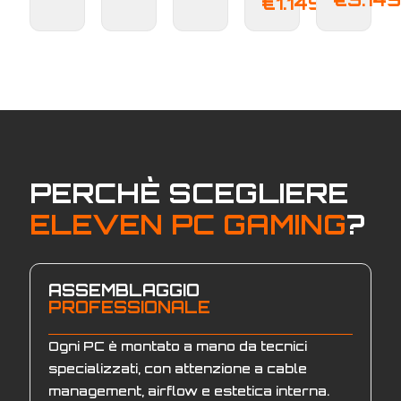
prez
Il
€
1.149,00
origin
prez
era:
attu
€1.219
è:
€1.1
PERCHÈ SCEGLIERE
ELEVEN PC GAMING
?
ASSEMBLAGGIO
PROFESSIONALE
Ogni PC è montato a mano da tecnici
specializzati, con attenzione a cable
management, airflow e estetica interna.