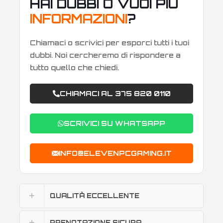
HAI DUBBI O VUOI PIÙ
INFORMAZIONI
?
Chiamaci o scrivici per esporci tutti i tuoi
dubbi. Noi cercheremo di rispondere a
tutto quello che chiedi.
CHIAMACI AL 375 820 0110
SCRIVICI SU WHATSAPP
INFO@ELEVENPCGAMING.IT
QUALITÀ ECCELLENTE
PRENOTAZIONE SICURA