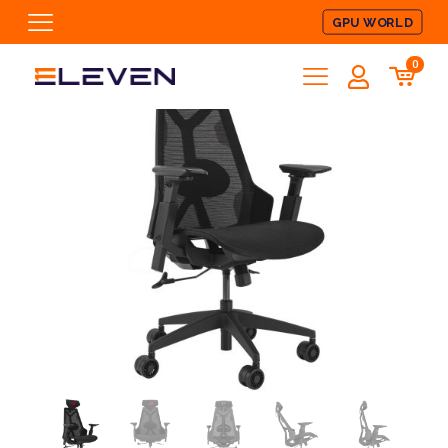
GPU WORLD
0