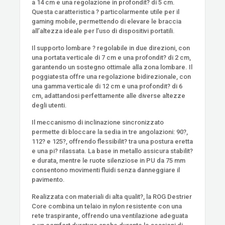
a 14 cm e una regolazione in profondit? di 5 cm.
Questa caratteristica ? particolarmente utile per il
gaming mobile, permettendo di elevare le braccia
all’altezza ideale per l’uso di dispositivi portatili.
Il supporto lombare ? regolabile in due direzioni, con
una portata verticale di 7 cm e una profondit? di 2 cm,
garantendo un sostegno ottimale alla zona lombare. Il
poggiatesta offre una regolazione bidirezionale, con
una gamma verticale di 12 cm e una profondit? di 6
cm, adattandosi perfettamente alle diverse altezze
degli utenti.
Il meccanismo di inclinazione sincronizzato
permette di bloccare la sedia in tre angolazioni: 90?,
112? e 125?, offrendo flessibilit? tra una postura eretta
e una pi? rilassata. La base in metallo assicura stabilit?
e durata, mentre le ruote silenziose in PU da 75 mm
consentono movimenti fluidi senza danneggiare il
pavimento.
Realizzata con materiali di alta qualit?, la ROG Destrier
Core combina un telaio in nylon resistente con una
rete traspirante, offrendo una ventilazione adeguata