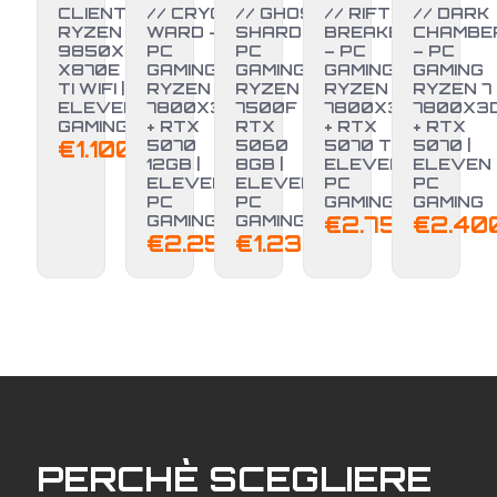
CLIENTE –
// CRYO
// GHOST
// RIFT
// DARK
RYZEN 7
WARD –
SHARD –
BREAKER
CHAMBE
9850X3D +
PC
PC
– PC
– PC
X870E EDGE
GAMING
GAMING
GAMING
GAMING
TI WIFI |
RYZEN 7
RYZEN 5
RYZEN 7
RYZEN 7
ELEVEN PC
7800X3D
7500F +
7800X3D
7800X3
GAMING
+ RTX
RTX
+ RTX
+ RTX
NUOVO
NUOVO
€
1.100,00
5070
5060
5070 TI |
5070 |
12GB |
8GB |
ELEVEN
ELEVEN
ELEVEN
ELEVEN
PC
PC
PC
PC
GAMING
GAMING
GAMING
GAMING
€
2.750,00
€
2.40
€
2.250,00
€
1.239,00
PERCHÈ SCEGLIERE