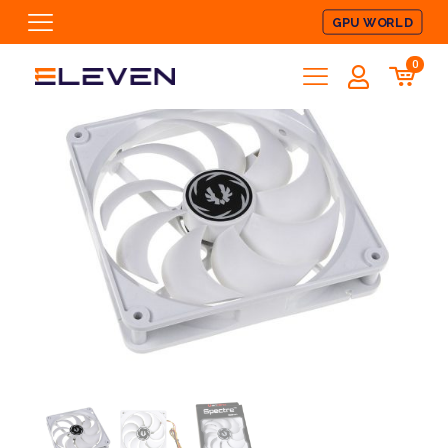
GPU WORLD
0