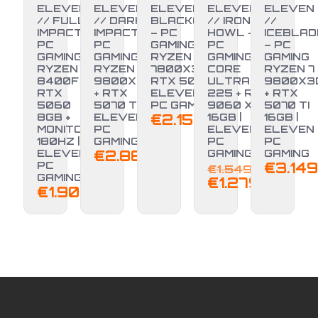
ELEVEN
ELEVEN
ELEVEN //
ELEVEN
ELEVEN
// FULL
// DARK
BLACKOUT
// IRON
//
IMPACT –
IMPACT –
– PC
HOWL –
ICEBLAD
PC
PC
GAMING
PC
– PC
GAMING
GAMING
RYZEN 7
GAMING
GAMING
RYZEN 5
RYZEN 7
7800X3D +
CORE
RYZEN 7
8400F +
9800X3D
RTX 5070 |
ULTRA 5
9800X3
RTX
+ RTX
ELEVEN
225 + RX
+ RTX
-17%
5060
5070 TI |
PC GAMING
9060 XT
5070 TI
8GB +
ELEVEN
€
2.150,00
16GB |
16GB |
MONITOR
PC
ELEVEN
ELEVEN
180HZ |
GAMING
PC
PC
ELEVEN
€
2.889,00
GAMING
GAMING
Il
PC
€
3.149
€
1.549,00
GAMING
prez
Il
€
1.279,00
€
1.900,00
origi
pre
era:
attu
€1.54
è:
€1.2