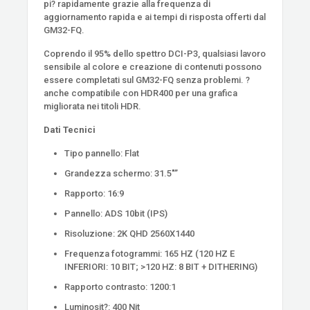
pi? rapidamente grazie alla frequenza di
aggiornamento rapida e ai tempi di risposta offerti dal
GM32-FQ.
Coprendo il 95% dello spettro DCI-P3, qualsiasi lavoro
sensibile al colore e creazione di contenuti possono
essere completati sul GM32-FQ senza problemi. ?
anche compatibile con HDR400 per una grafica
migliorata nei titoli HDR.
Dati Tecnici
Tipo pannello: Flat
Grandezza schermo: 31.5″”
Rapporto: 16:9
Pannello: ADS 10bit (IPS)
Risoluzione: 2K QHD 2560X1440
Frequenza fotogrammi: 165 HZ (120 HZ E
INFERIORI: 10 BIT; >120 HZ: 8 BIT + DITHERING)
Rapporto contrasto: 1200:1
Luminosit?: 400 Nit