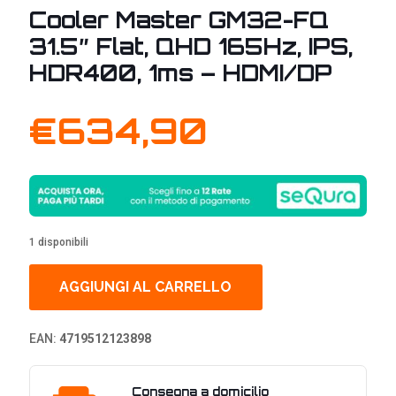
Cooler Master GM32-FQ
31.5″ Flat, QHD 165Hz, IPS,
HDR400, 1ms – HDMI/DP
€
634,90
1 disponibili
AGGIUNGI AL CARRELLO
EAN:
4719512123898
Consegna a domicilio