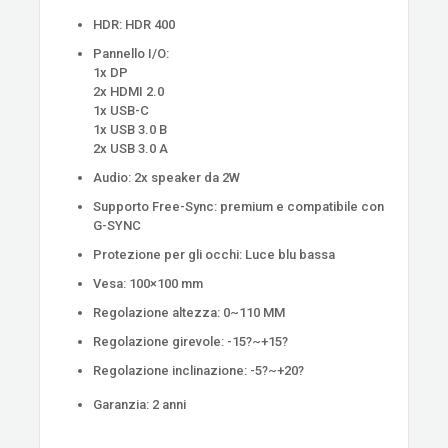
HDR: HDR 400
Pannello I/O:
1x DP
2x HDMI 2.0
1x USB-C
1x USB 3.0 B
2x USB 3.0 A
Audio: 2x speaker da 2W
Supporto Free-Sync: premium e compatibile con
G-SYNC
Protezione per gli occhi: Luce blu bassa
Vesa: 100×100 mm
Regolazione altezza: 0~110 MM
Regolazione girevole: -15?~+15?
Regolazione inclinazione: -5?~+20?
Garanzia: 2 anni