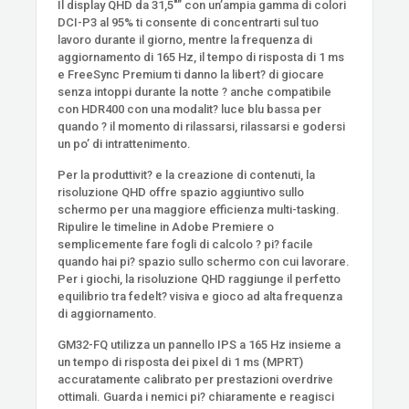
Il display QHD da 31,5″” con un’ampia gamma di colori
DCI-P3 al 95% ti consente di concentrarti sul tuo
lavoro durante il giorno, mentre la frequenza di
aggiornamento di 165 Hz, il tempo di risposta di 1 ms
e FreeSync Premium ti danno la libert? di giocare
senza intoppi durante la notte ? anche compatibile
con HDR400 con una modalit? luce blu bassa per
quando ? il momento di rilassarsi, rilassarsi e godersi
un po’ di intrattenimento.
Per la produttivit? e la creazione di contenuti, la
risoluzione QHD offre spazio aggiuntivo sullo
schermo per una maggiore efficienza multi-tasking.
Ripulire le timeline in Adobe Premiere o
semplicemente fare fogli di calcolo ? pi? facile
quando hai pi? spazio sullo schermo con cui lavorare.
Per i giochi, la risoluzione QHD raggiunge il perfetto
equilibrio tra fedelt? visiva e gioco ad alta frequenza
di aggiornamento.
GM32-FQ utilizza un pannello IPS a 165 Hz insieme a
un tempo di risposta dei pixel di 1 ms (MPRT)
accuratamente calibrato per prestazioni overdrive
ottimali. Guarda i nemici pi? chiaramente e reagisci