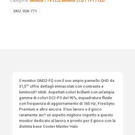
Categorie:
Monitor / TV LCD
,
Monitor LCD / TFT / LED
SKU:
026-771
Il monitor GM32-FQ con il suo ampio pannello QHD da
31,5″” offre dettagli immacolati con contrasto e
luminosit? nitidi. Aspettati colori brillanti con un’ampia
gamma di colori DCI-P3 del 95%, inquadrature fluide
con frequenza di aggiornamento di 165 Hz, FreeSync
Premium e altro ancora. Il tuo lavoro o il gioco
raramente avr? un aspetto migliore rispetto a questo
monitor dedicato al lavoro e pronto per il gioco con la
distinta base Cooler Master Halo.