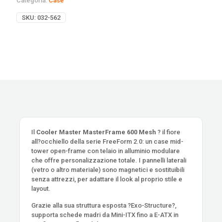
Categoria:
Case
SKU:
032-562
Il
Cooler Master MasterFrame 600 Mesh
? il fiore
all?occhiello della serie FreeForm 2.0: un case mid-
tower open-frame con telaio in alluminio modulare
che offre personalizzazione totale. I pannelli laterali
(vetro o altro materiale) sono magnetici e sostituibili
senza attrezzi, per adattare il look al proprio stile e
layout.
Grazie alla sua struttura esposta ?Exo-Structure?,
supporta schede madri da Mini-ITX fino a E-ATX in