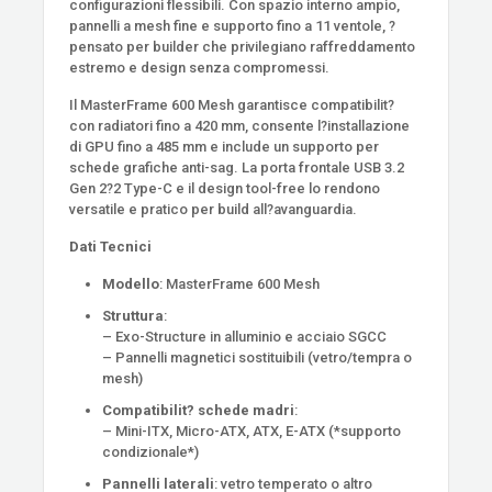
configurazioni flessibili. Con spazio interno ampio,
pannelli a mesh fine e supporto fino a 11 ventole, ?
pensato per builder che privilegiano raffreddamento
estremo e design senza compromessi.
Il MasterFrame 600 Mesh garantisce compatibilit?
con radiatori fino a 420 mm, consente l?installazione
di GPU fino a 485 mm e include un supporto per
schede grafiche anti-sag. La porta frontale USB 3.2
Gen 2?2 Type-C e il design tool-free lo rendono
versatile e pratico per build all?avanguardia.
Dati Tecnici
Modello
: MasterFrame 600 Mesh
Struttura
:
– Exo-Structure in alluminio e acciaio SGCC
– Pannelli magnetici sostituibili (vetro/tempra o
mesh)
Compatibilit? schede madri
:
– Mini-ITX, Micro-ATX, ATX, E-ATX (*supporto
condizionale*)
Pannelli laterali
: vetro temperato o altro