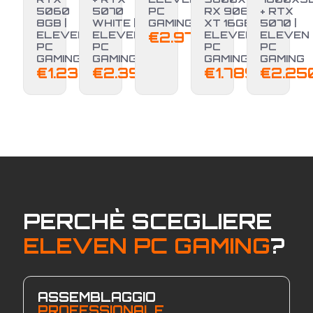
5060
5070
PC
RX 9060
+ RTX
8GB |
WHITE |
GAMING
XT 16GB |
5070 |
ELEVEN
ELEVEN
€
2.970,00
ELEVEN
ELEVEN
PC
PC
PC
PC
GAMING
GAMING
GAMING
GAMING
€
1.239,00
€
2.399,00
€
1.789,00
€
2.25
PERCHÈ SCEGLIERE
ELEVEN PC GAMING
?
ASSEMBLAGGIO
PROFESSIONALE