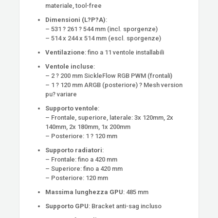
materiale, tool-free
Dimensioni (L?P?A)
:
– 531 ? 261 ? 544 mm (incl. sporgenze)
– 514 x 244 x 514 mm (escl. sporgenze)
Ventilazione
: fino a 11 ventole installabili
Ventole incluse
:
– 2 ? 200 mm SickleFlow RGB PWM (frontali)
– 1 ? 120 mm ARGB (posteriore) ? Mesh version
pu? variare
Supporto ventole
:
– Frontale, superiore, laterale: 3x 120mm, 2x
140mm, 2x 180mm, 1x 200mm
– Posteriore: 1 ? 120 mm
Supporto radiatori
:
– Frontale: fino a 420 mm
– Superiore: fino a 420 mm
– Posteriore: 120 mm
Massima lunghezza GPU
: 485 mm
Supporto GPU
: Bracket anti-sag incluso