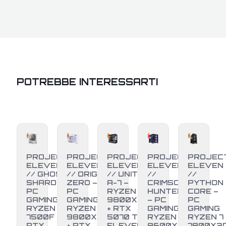
POTREBBE INTERESSARTI
PROJECT
PROJECT
PROJECT
PROJECT
PROJEC
ELEVEN
ELEVEN
ELEVEN
ELEVEN
ELEVEN
// GHOST
// ORIGIN
// UNITÀ
//
//
SHARD –
ZERO –
A-7 –
CRIMSON
PYTHON
PC
PC
RYZEN 7
HUNTER
CORE –
GAMING
GAMING
9800X3D
– PC
PC
RYZEN 5
RYZEN 7
+ RTX
GAMING
GAMING
7500F +
9800X3D
5070 TI |
RYZEN 5
RYZEN 7
RTX
+ RTX
ELEVEN
9600X +
7800X3