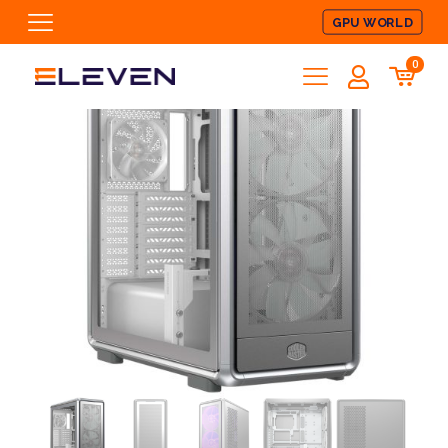
GPU WORLD
0