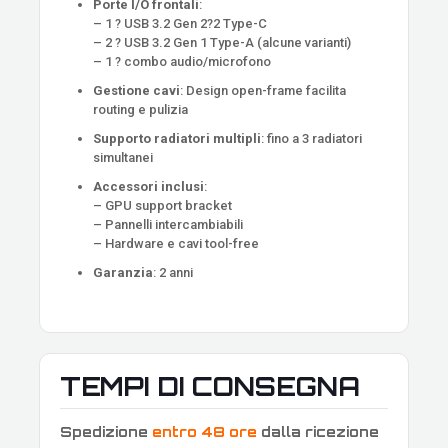
Porte I/O frontali
:
– 1 ? USB 3.2 Gen 2?2 Type-C
– 2 ? USB 3.2 Gen 1 Type-A (alcune varianti)
– 1 ? combo audio/microfono
Gestione cavi
: Design open-frame facilita
routing e pulizia
Supporto radiatori multipli
: fino a 3 radiatori
simultanei
Accessori inclusi
:
– GPU support bracket
– Pannelli intercambiabili
– Hardware e cavi tool-free
Garanzia
: 2 anni
TEMPI DI CONSEGNA
Spedizione
entro 48 ore
dalla ricezione