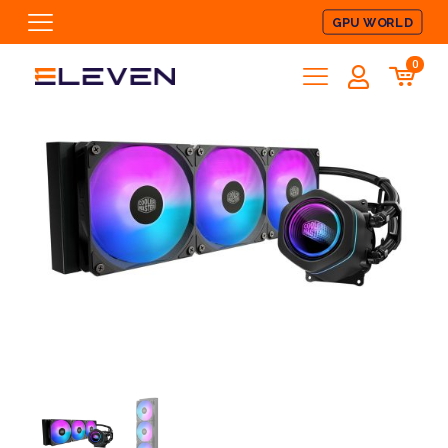
GPU WORLD
0