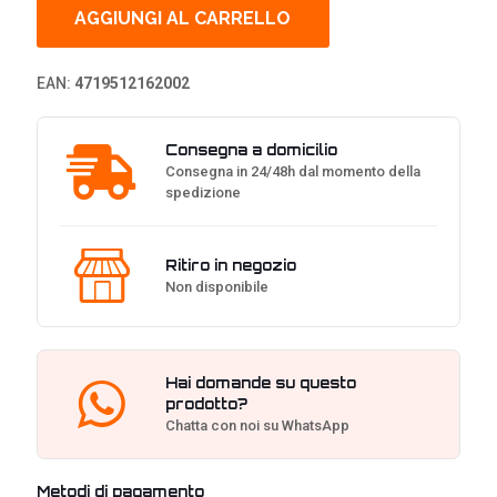
Nex
AGGIUNGI AL CARRELLO
ARGB
AIO
-
EAN:
4719512162002
Nero
-
360
Consegna a domicilio
mm
Consegna in 24/48h dal momento della
quantità
spedizione
Ritiro in negozio
Non disponibile
Hai domande su questo
prodotto?
Chatta con noi su WhatsApp
Metodi di pagamento