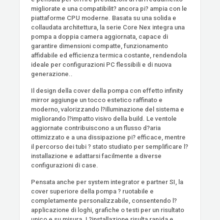
migliorate e una compatibilit? ancora pi? ampia con le
piattaforme CPU moderne. Basata su una solida e
collaudata architettura, la serie Core Nex integra una
pompa a doppia camera aggiornata, capace di
garantire dimensioni compatte, funzionamento
affidabile ed efficienza termica costante, rendendola
ideale per configurazioni PC flessibili e di nuova
generazione..
Il design della cover della pompa con effetto infinity
mirror aggiunge un tocco estetico raffinato e
moderno, valorizzando l?illuminazione del sistema e
migliorando l?impatto visivo della build. Le ventole
aggiornate contribuiscono a un flusso d?aria
ottimizzato e a una dissipazione pi? efficace, mentre
il percorso dei tubi ? stato studiato per semplificare l?
installazione e adattarsi facilmente a diverse
configurazioni di case.
Pensata anche per system integrator e partner SI, la
cover superiore della pompa ? ruotabile e
completamente personalizzabile, consentendo l?
applicazione di loghi, grafiche o testi per un risultato
unico e su misura. L?installazione risulta rapida e