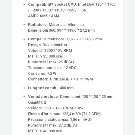
Compatibilit? socket CPU:
Intel LGA 1851 / 1700
/ 1200 / 1150 / 1151 / 1155 / 1156
AMD? AM5 / AM4
Radiatore:
Materiale: Alluminio
Dimensioni 360: 394 ? 119,6 ? 27,2 mm
Pompa:
Dimensioni: 83,6 ? 78,5 ? 62,9 mm
Design: Dual chamber
Velocit?: 3200 ?10% RPM
MTTF: > 35.000 ore
Rumorosit? max: 25 dB(A)
Tensione nominale: 12 VDC
Consumo: 7,2 W
Connettori: 3-Pin ARGB + 4-Pin PWM
Lunghezza tubi:
400 mm
Ventole incluse:
Dimensioni: 120 ? 120 ? 25 mm
Quantit?: 2
Velocit?: 650 ~ 1750 RPM ?10%
Flusso d?aria max: 122,4 m?/h (71,9 CFM)
Pressione statica max: 1,86 mmH₂O
Rumorosit? max: 27,2 dB(A)
MTTF: > 40.000 ore