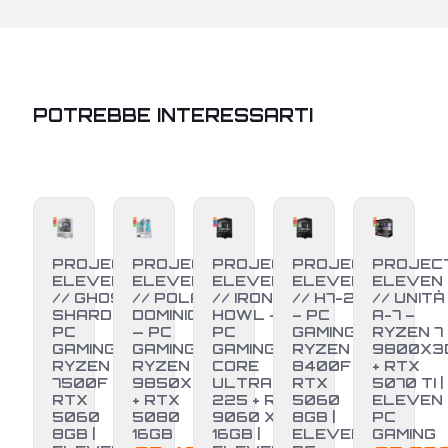
POTREBBE INTERESSARTI
PROJECT
PROJECT
PROJECT
PROJECT
PROJEC
ELEVEN
ELEVEN
ELEVEN
ELEVEN
ELEVEN
// GHOST
// POLAR
// IRON
// H7-25
// UNITÀ
SHARD –
DOMINION
HOWL –
– PC
A-7 –
PC
— PC
PC
GAMING
RYZEN 7
GAMING
GAMING
GAMING
RYZEN 5
9800X3
RYZEN 5
RYZEN 7
CORE
8400F +
+ RTX
7500F +
9850X3D
ULTRA 5
RTX
5070 TI |
RTX
+ RTX
225 + RX
5060
ELEVEN
-17%
-3%
5060
5080
9060 XT
8GB |
PC
8GB |
16GB
16GB |
ELEVEN
GAMING