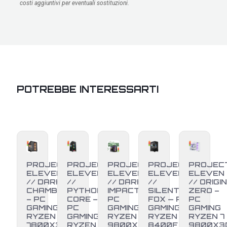
costi aggiuntivi per eventuali sostituzioni.
POTREBBE INTERESSARTI
PROJECT
PROJECT
PROJECT
PROJECT
PROJEC
ELEVEN
ELEVEN
ELEVEN
ELEVEN
ELEVEN
// DARK
//
// DARK
//
// ORIGIN
CHAMBER
PYTHON
IMPACT –
SILENT
ZERO –
– PC
CORE –
PC
FOX — PC
PC
GAMING
PC
GAMING
GAMING
GAMING
RYZEN 7
GAMING
RYZEN 7
RYZEN 5
RYZEN 7
7800X3D
RYZEN 7
9800X3D
8400F +
9800X3