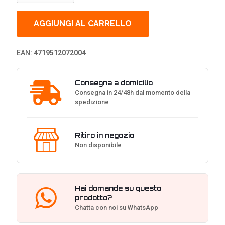
V-
Series,
80
AGGIUNGI AL CARRELLO
Plus
Platinum,
modulare,
EAN:
4719512072004
ATX
3.0
-
Consegna a domicilio
1300W
Consegna in 24/48h dal momento della
quantità
spedizione
Ritiro in negozio
Non disponibile
Hai domande su questo
prodotto?
Chatta con noi su WhatsApp