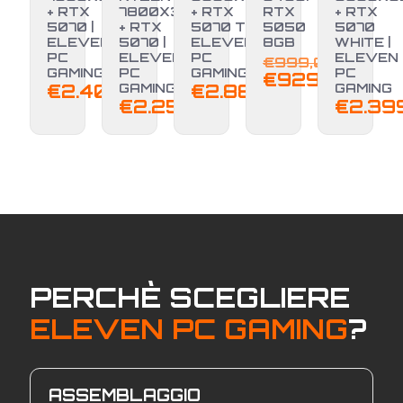
+ RTX
7800X3D
+ RTX
RTX
+ RTX
-7%
5070 |
+ RTX
5070 TI |
5050
5070
ELEVEN
5070 |
ELEVEN
8GB
WHITE |
Il
PC
ELEVEN
PC
ELEVEN
€
999,00
GAMING
PC
GAMING
PC
prezz
Il
€
929,00
€
2.400,00
GAMING
€
2.889,00
GAMING
origin
prez
€
2.250,00
€
2.39
era:
attu
€999,
è:
€929
PERCHÈ SCEGLIERE
ELEVEN PC GAMING
?
ASSEMBLAGGIO