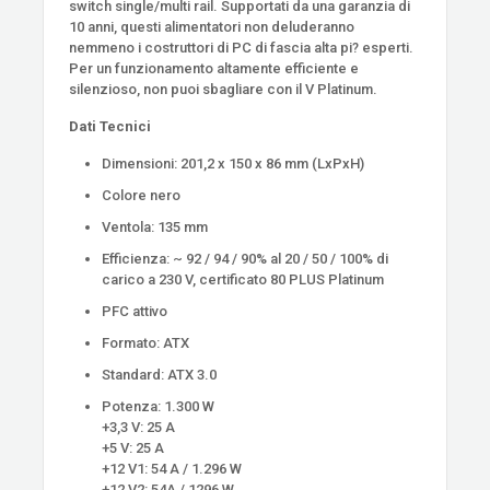
switch single/multi rail. Supportati da una garanzia di
10 anni, questi alimentatori non deluderanno
nemmeno i costruttori di PC di fascia alta pi? esperti.
Per un funzionamento altamente efficiente e
silenzioso, non puoi sbagliare con il V Platinum.
Dati Tecnici
Dimensioni: 201,2 x 150 x 86 mm (LxPxH)
Colore nero
Ventola: 135 mm
Efficienza: ~ 92 / 94 / 90% al 20 / 50 / 100% di
carico a 230 V, certificato 80 PLUS Platinum
PFC attivo
Formato: ATX
Standard: ATX 3.0
Potenza: 1.300 W
+3,3 V: 25 A
+5 V: 25 A
+12 V1: 54 A / 1.296 W
+12 V2: 54A / 1296 W