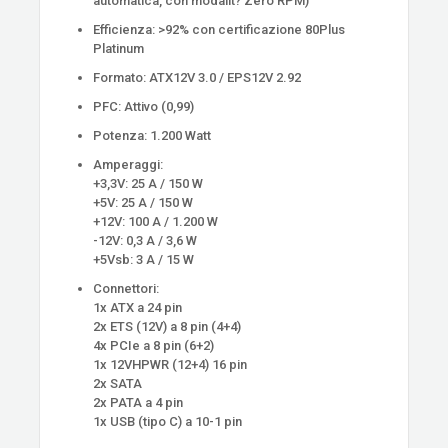
automatica, con modalit? Zero RPM)
Efficienza: >92% con certificazione 80Plus
Platinum
Formato: ATX12V 3.0 / EPS12V 2.92
PFC: Attivo (0,99)
Potenza: 1.200 Watt
Amperaggi:
+3,3V: 25 A / 150 W
+5V: 25 A / 150 W
+12V: 100 A / 1.200 W
-12V: 0,3 A / 3,6 W
+5Vsb: 3 A / 15 W
Connettori:
1x ATX a 24 pin
2x ETS (12V) a 8 pin (4+4)
4x PCIe a 8 pin (6+2)
1x 12VHPWR (12+4) 16 pin
2x SATA
2x PATA a 4 pin
1x USB (tipo C) a 10-1 pin