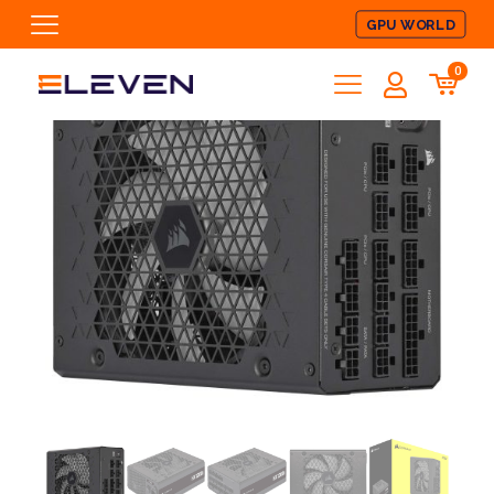
GPU WORLD
0