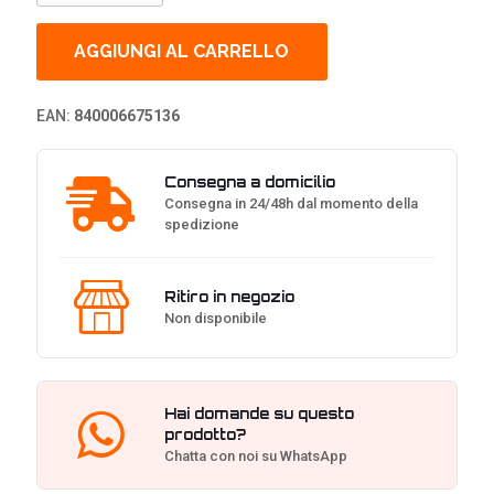
MP700
PRO
Hydro
AGGIUNGI AL CARRELLO
X
Series,
NVMe
EAN:
840006675136
SSD,
PCIe
5.0
Consegna a domicilio
M.2
Consegna in 24/48h dal momento della
Type
spedizione
2280
-
2
TB
Ritiro in negozio
quantità
Non disponibile
Hai domande su questo
prodotto?
Chatta con noi su WhatsApp