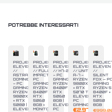
POTREBBE INTERESSARTI
PROJECT
PROJECT
PROJECT
PROJECT
PROJEC
ELEVEN
ELEVEN
ELEVEN
ELEVEN
ELEVEN
//
// FULL
// H7-25
// UNITÀ
//
ASTRAL
IMPACT –
– PC
A-7 –
SILENT
DOMINION
PC
GAMING
RYZEN 7
FOX — P
– PC
GAMING
RYZEN 5
9800X3D
GAMING
GAMING
RYZEN 5
8400F +
+ RTX
RYZEN 5
RYZEN 7
8400F +
RTX
5070 TI |
8400F +
9800X3D
RTX
5060
ELEVEN
RTX
-3%
-7%
+ RTX
5060
8GB |
PC
5050
5080 |
8GB +
ELEVEN
GAMING
8GB
ELEVEN
MONITOR
PC
€
2.970,00
€
999,0