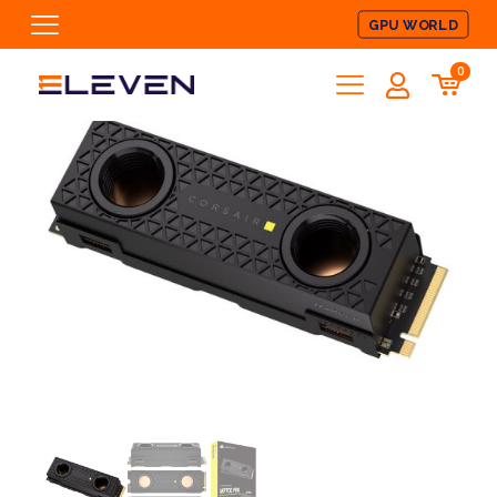
GPU WORLD
0