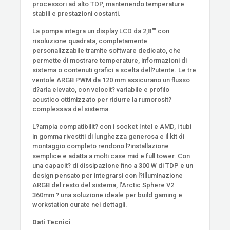
processori ad alto TDP, mantenendo temperature
stabili e prestazioni costanti.
La pompa integra un display LCD da 2,8″” con
risoluzione quadrata, completamente
personalizzabile tramite software dedicato, che
permette di mostrare temperature, informazioni di
sistema o contenuti grafici a scelta dell?utente. Le tre
ventole ARGB PWM da 120 mm assicurano un flusso
d?aria elevato, con velocit? variabile e profilo
acustico ottimizzato per ridurre la rumorosit?
complessiva del sistema.
L?ampia compatibilit? con i socket Intel e AMD, i tubi
in gomma rivestiti di lunghezza generosa e il kit di
montaggio completo rendono l?installazione
semplice e adatta a molti case mid e full tower. Con
una capacit? di dissipazione fino a 300 W di TDP e un
design pensato per integrarsi con l?illuminazione
ARGB del resto del sistema, l’Arctic Sphere V2
360mm ? una soluzione ideale per build gaming e
workstation curate nei dettagli.
Dati Tecnici