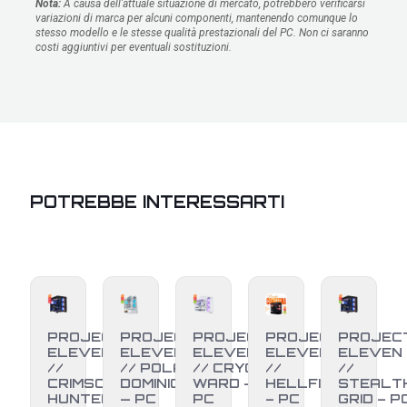
Nota:
A causa dell'attuale situazione di mercato, potrebbero verificarsi
variazioni di marca per alcuni componenti, mantenendo comunque lo
stesso modello e le stesse qualità prestazionali del PC. Non ci saranno
costi aggiuntivi per eventuali sostituzioni.
POTREBBE INTERESSARTI
PROJECT
PROJECT
PROJECT
PROJECT
PROJEC
ELEVEN
ELEVEN
ELEVEN
ELEVEN
ELEVEN
//
// POLAR
// CRYO
//
//
CRIMSON
DOMINION
WARD –
HELLFIRE
STEALT
HUNTER
— PC
PC
– PC
GRID – P