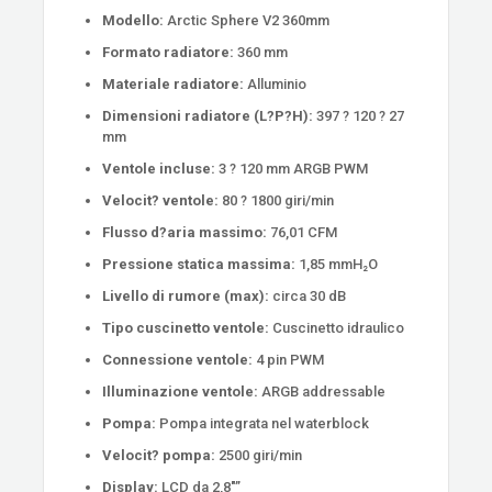
Modello:
Arctic Sphere V2 360mm
Formato radiatore:
360 mm
Materiale radiatore:
Alluminio
Dimensioni radiatore (L?P?H):
397 ? 120 ? 27
mm
Ventole incluse:
3 ? 120 mm ARGB PWM
Velocit? ventole:
80 ? 1800 giri/min
Flusso d?aria massimo:
76,01 CFM
Pressione statica massima:
1,85 mmH₂O
Livello di rumore (max):
circa 30 dB
Tipo cuscinetto ventole:
Cuscinetto idraulico
Connessione ventole:
4 pin PWM
Illuminazione ventole:
ARGB addressable
Pompa:
Pompa integrata nel waterblock
Velocit? pompa:
2500 giri/min
Display:
LCD da 2,8″”