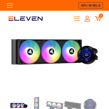
GPU WORLD
0