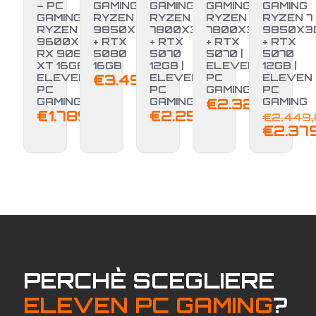
– PC
GAMING
GAMING
GAMING
GAMING
GAMING
RYZEN 7
RYZEN 7
RYZEN 7
RYZEN 7
RYZEN 5
9850X3D
7800X3D
7800X3D
9850X3
9600X +
+ RTX
+ RTX
+ RTX
+ RTX
-3%
RX 9060
5080
5070
5070 |
5070
XT 16GB |
16GB
12GB |
ELEVEN
12GB |
ELEVEN
€
3.499,00
ELEVEN
PC
ELEVEN
PC
PC
GAMING
PC
GAMING
GAMING
€
2.329,00
GAMING
€
1.789,00
€
2.250,00
€
2.449
€
2.37
PERCHÈ SCEGLIERE
ELEVEN PC GAMING
?