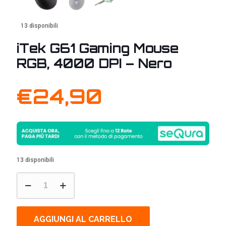
13 disponibili
iTek G61 Gaming Mouse
RGB, 4000 DPI – Nero
€
24,90
13 disponibili
iTek
G61
Gaming
Mouse
RGB,
AGGIUNGI AL CARRELLO
4000