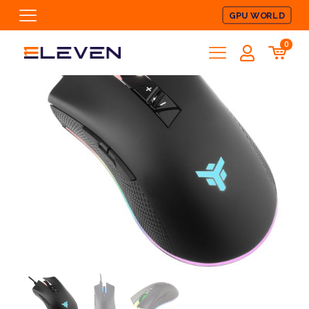
GPU WORLD
0