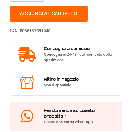
Gaming
Headset,
Bluetooth,
AGGIUNGI AL CARRELLO
7
Colori
LED
EAN:
8056157881940
-
Nero
*stand
Consegna a domicilio
non
Consegna in 24/48h dal momento della
incluso*
spedizione
quantità
Ritiro in negozio
Non disponibile
Hai domande su questo
prodotto?
Chatta con noi su WhatsApp