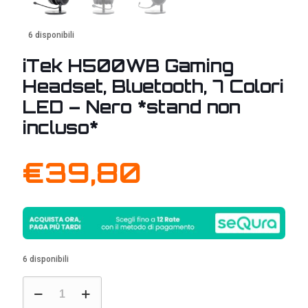
6 disponibili
iTek H500WB Gaming
Headset, Bluetooth, 7 Colori
LED – Nero *stand non
incluso*
€
39,80
6 disponibili
iTek
H500WB