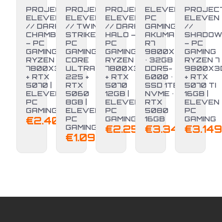
PROJECT
PROJECT
PROJECT
ELEVEN
PROJEC
ELEVEN
ELEVEN
ELEVEN
PC
ELEVEN
// DARK
// TWIN
// DARK
GAMING •
//
CHAMBER
STRIKE –
HALO –
AKUMA •
SHADO
– PC
PC
PC
R7
– PC
GAMING
GAMING
GAMING
9800X3D
GAMING
RYZEN 7
CORE
RYZEN 7
• 32GB
RYZEN 7
7800X3D
ULTRA 5
7800X3D
DDR5-
9800X3
+ RTX
225 +
+ RTX
6000 •
+ RTX
5070 |
RTX
5070
SSD 1TB
5070 TI
ELEVEN
5060
12GB |
NVME •
16GB |
PC
8GB |
ELEVEN
RTX
ELEVEN
GAMING
ELEVEN
PC
5080
PC
€
2.400,00
PC
GAMING
16GB
GAMING
GAMING
€
2.250,00
€
3.349,00
€
3.149
€
1.099,00