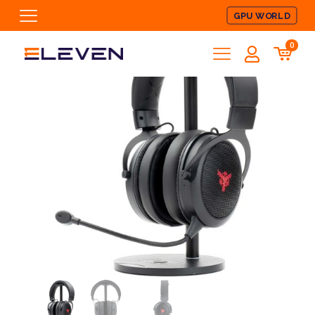
GPU WORLD
0