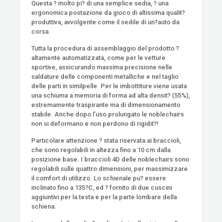
Questa ? molto pi? di una semplice sedia, ? una
ergonomica postazione da gioco di altissima qualit?
produttiva, avvolgente come il sedile di un?auto da
corsa.
Tutta la procedura di assemblaggio del prodotto ?
altamente automatizzata, come per le vetture
sportive, assicurando massima precisione nelle
saldature delle componenti metalliche e nel taglio
delle parti in similpelle. Per le imbottiture viene usata
una schiuma a memoria di forma ad alta densit? (55%),
estremamente traspirante ma di dimensionamento
stabile. Anche dopo l’uso prolungato le noblechairs
non si deformano e non perdono di rigidit?!
Particolare attenzione ? stata riservata ai braccioli,
che sono regolabili in altezza fino a 10 cm dalla
posizione base. I braccioli 4D delle noblechairs sono
regolabili sulle quattro dimensioni, per massimizzare
il comfort di utilizzo. Lo schienale pu? essere
inclinato fino a 135?C, ed ? fornito di due cuscini
aggiuntivi per la testa e per la parte lombare della
schiena.