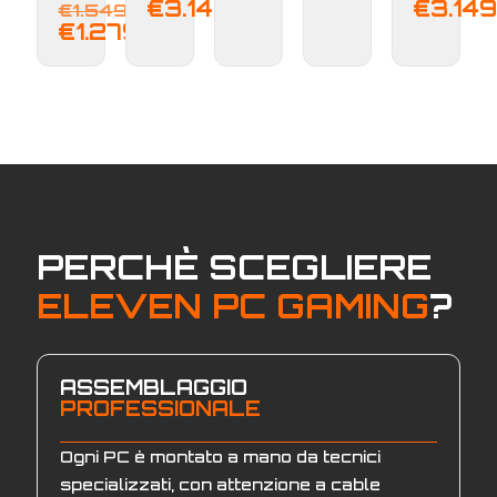
Il
€
3.149,00
€
3.149
€
1.549,00
prezzo
Il
€
1.279,00
originale
prezzo
era:
attuale
€1.549,00.
è:
€1.279,00.
PERCHÈ SCEGLIERE
ELEVEN PC GAMING
?
ASSEMBLAGGIO
PROFESSIONALE
Ogni PC è montato a mano da tecnici
specializzati, con attenzione a cable