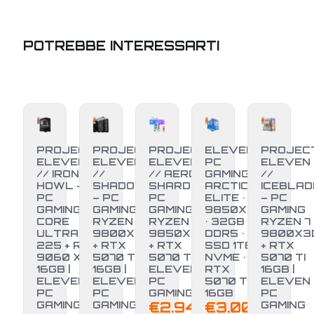
POTREBBE INTERESSARTI
PROJECT
PROJECT
PROJECT
ELEVEN
PROJEC
ELEVEN
ELEVEN
ELEVEN
PC
ELEVEN
// IRON
//
// AERO
GAMING •
//
HOWL –
SHADOW
SHARD –
ARCTIC
ICEBLAD
PC
– PC
PC
ELITE • R7
– PC
GAMING
GAMING
GAMING
9850X3D
GAMING
CORE
RYZEN 7
RYZEN 7
• 32GB
RYZEN 7
ULTRA 5
9800X3D
9850X3D
DDR5 •
9800X3
225 + RX
+ RTX
+ RTX
SSD 1TB
+ RTX
-17%
9060 XT
5070 TI
5070 TI |
NVME •
5070 TI
16GB |
16GB |
ELEVEN
RTX
16GB |
ELEVEN
ELEVEN
PC
5070 Ti
ELEVEN
PC
PC
GAMING
16GB
PC
GAMING
GAMING
€
2.949,00
€
3.000,00
GAMING