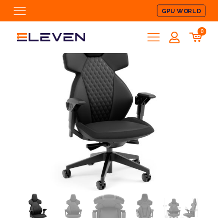
GPU WORLD
0