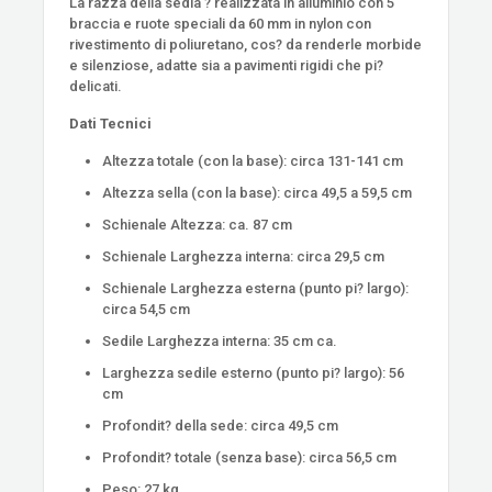
La razza della sedia ? realizzata in alluminio con 5
braccia e ruote speciali da 60 mm in nylon con
rivestimento di poliuretano, cos? da renderle morbide
e silenziose, adatte sia a pavimenti rigidi che pi?
delicati.
Dati Tecnici
Altezza totale (con la base): circa 131-141 cm
Altezza sella (con la base): circa 49,5 a 59,5 cm
Schienale Altezza: ca. 87 cm
Schienale Larghezza interna: circa 29,5 cm
Schienale Larghezza esterna (punto pi? largo):
circa 54,5 cm
Sedile Larghezza interna: 35 cm ca.
Larghezza sedile esterno (punto pi? largo): 56
cm
Profondit? della sede: circa 49,5 cm
Profondit? totale (senza base): circa 56,5 cm
Peso: 27 kg