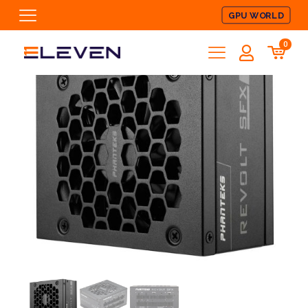
GPU WORLD
0