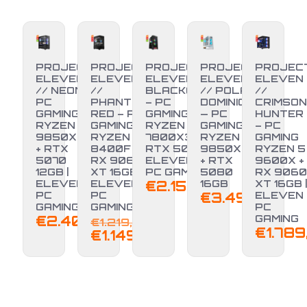
PROJECT
PROJECT
PROJECT
PROJECT
PROJEC
ELEVEN
ELEVEN
ELEVEN //
ELEVEN
ELEVEN
// NEON –
//
BLACKOUT
// POLAR
//
PC
PHANTOM
– PC
DOMINION
CRIMSON
GAMING
RED – PC
GAMING
— PC
HUNTER
RYZEN 7
GAMING
RYZEN 7
GAMING
– PC
9850X3D
RYZEN 5
7800X3D +
RYZEN 7
GAMING
+ RTX
8400F +
RTX 5070 |
9850X3D
RYZEN 5
5070
RX 9060
ELEVEN
+ RTX
9600X +
-6%
12GB |
XT 16GB |
PC GAMING
5080
RX 9060
ELEVEN
ELEVEN
€
2.150,00
16GB
XT 16GB |
PC
PC
€
3.499,00
ELEVEN
GAMING
GAMING
PC
Il
€
2.400,00
GAMING
€
1.219,00
€
1.789
prezzo
Il
€
1.149,00
originale
prezzo
era:
attuale
€1.219,00.
è:
€1.149,00.