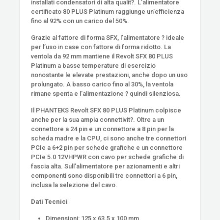
installati condensatori di alta qualit?. L’alimentatore
certificato 80 PLUS Platinum raggiunge un’efficienza
fino al 92% con un carico del 50%.
Grazie al fattore di forma SFX, l’alimentatore ? ideale
per l’uso in case con fattore di forma ridotto. La
ventola da 92 mm mantiene il Revolt SFX 80 PLUS
Platinum a basse temperature di esercizio
nonostante le elevate prestazioni, anche dopo un uso
prolungato. A basso carico fino al 30%, la ventola
rimane spenta e l’alimentazione ? quindi silenziosa.
Il PHANTEKS Revolt SFX 80 PLUS Platinum colpisce
anche per la sua ampia connettivit?. Oltre a un
connettore a 24 pin e un connettore a 8 pin per la
scheda madre e la CPU, ci sono anche tre connettori
PCIe a 6+2 pin per schede grafiche e un connettore
PCIe 5.0 12VHPWR con cavo per schede grafiche di
fascia alta. Sull’alimentatore per azionamenti e altri
componenti sono disponibili tre connettori a 6 pin,
inclusa la selezione del cavo.
Dati Tecnici
Dimensioni: 125 x 63.5 x 100 mm