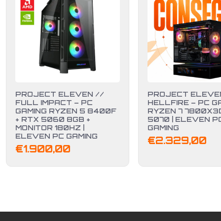
PROJECT ELEVEN //
PROJECT ELEVEN
FULL IMPACT – PC
HELLFIRE – PC G
GAMING RYZEN 5 8400F
RYZEN 7 7800X3D
+ RTX 5060 8GB +
5070 | ELEVEN P
MONITOR 180HZ |
GAMING
ELEVEN PC GAMING
€
2.329,00
€
1.900,00