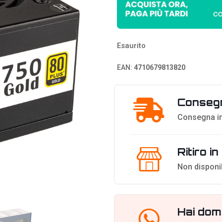
Esaurito
EAN:
4710679813820
Consegn
Consegna in
Ritiro i
Non disponi
Hai dom