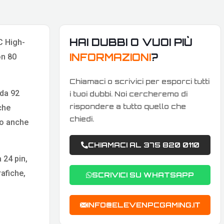
HAI DUBBI O VUOI PIÙ
C High-
INFORMAZIONI
?
on 80
Chiamaci o scrivici per esporci tutti
 da 92
i tuoi dubbi. Noi cercheremo di
rispondere a tutto quello che
che
chiedi.
n o anche
CHIAMACI AL 375 820 0110
 24 pin,
afiche,
SCRIVICI SU WHATSAPP
INFO@ELEVENPCGAMING.IT