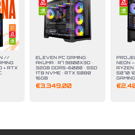
 //
ELEVEN PC GAMING •
PROJE
AMING
AKUMA • R7 9800X3D •
NEON –
 + RTX
32GB DDR5-6000 • SSD
RYZEN 
C
1TB NVME • RTX 5080
5070 1
16GB
GAMIN
€
3.349,00
€
2.4