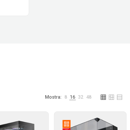
Mostra:
8
16
32
48