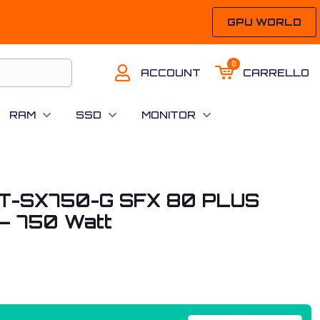
GPU WORLD
0
ACCOUNT
CARRELLO
RAM
SSD
MONITOR
SST-SX750-G SFX 80 PLUS
 – 750 Watt