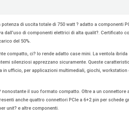
potenza di uscita totale di 750 watt ? adatto a componenti P
dall’uso di componenti elettrici di alta qualit?. Certificato c
carico del 50%.
e compatto, ci? lo rende adatto case mini. La ventola ibrida
istemi silenziosi apprezzano sicuramente. Queste caratteristi
 in ufficio, per applicazioni multimediali, giochi, workstatio
 nonostante il suo formato compatto. Oltre a un connettore a
resenti anche quattro connettori PCIe a 6+2 pin per schede gr
per unit? e altre componenti.