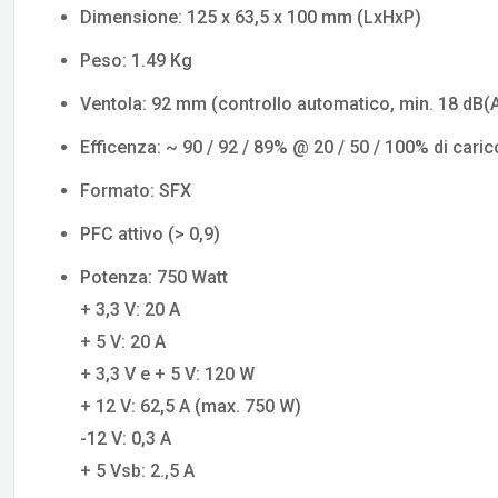
Dimensione: 125 x 63,5 x 100 mm (LxHxP)
Peso: 1.49 Kg
Ventola: 92 mm (controllo automatico, min. 18 dB(
Efficenza: ~ 90 / 92 / 89% @ 20 / 50 / 100% di caric
Formato: SFX
PFC attivo (> 0,9)
Potenza: 750 Watt
+ 3,3 V: 20 A
+ 5 V: 20 A
+ 3,3 V e + 5 V: 120 W
+ 12 V: 62,5 A (max. 750 W)
-12 V: 0,3 A
+ 5 Vsb: 2.,5 A