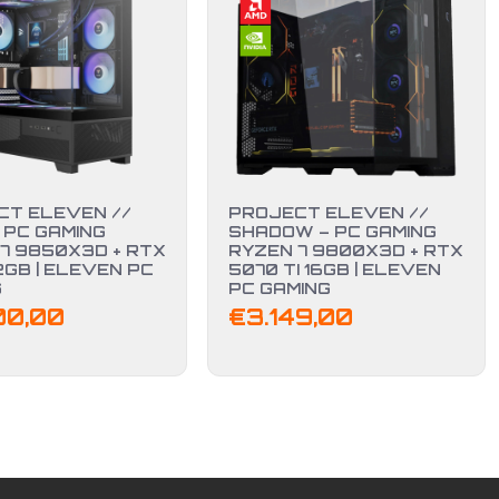
CT ELEVEN //
PROJECT ELEVEN //
 PC GAMING
SHADOW – PC GAMING
7 9850X3D + RTX
RYZEN 7 9800X3D + RTX
2GB | ELEVEN PC
5070 TI 16GB | ELEVEN
G
PC GAMING
00,00
€
3.149,00