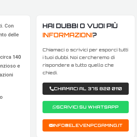
HAI DUBBI O VUOI PIÙ
ti. Con
INFORMAZIONI
?
nto delle
Chiamaci o scrivici per esporci tutti
 circa
140
i tuoi dubbi. Noi cercheremo di
rispondere a tutto quello che
enzioso e
chiedi.
azioni
CHIAMACI AL 375 820 0110
to
SCRIVICI SU WHATSAPP
INFO@ELEVENPCGAMING.IT