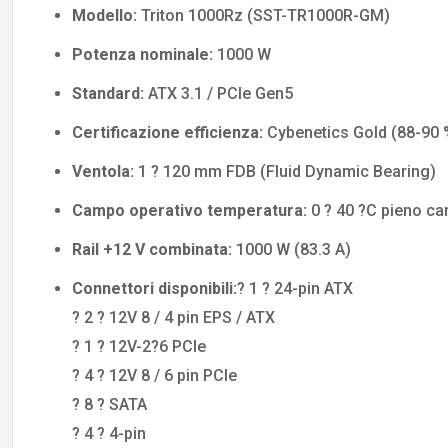
Modello:
Triton 1000Rz (SST-TR1000R-GM)
Potenza nominale:
1000 W
Standard:
ATX 3.1 / PCIe Gen5
Certificazione efficienza:
Cybenetics Gold (88-90 %
Ventola:
1 ? 120 mm FDB (Fluid Dynamic Bearing)
Campo operativo temperatura:
0 ? 40 ?C pieno ca
Rail +12 V combinata:
1000 W (83.3 A)
Connettori disponibili:
? 1 ? 24-pin ATX
? 2 ? 12V 8 / 4 pin EPS / ATX
? 1 ? 12V-2?6 PCIe
? 4 ? 12V 8 / 6 pin PCIe
? 8 ? SATA
? 4 ? 4-pin