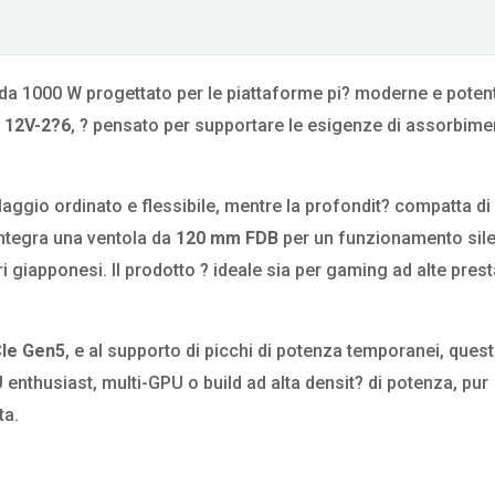
da 1000 W progettato per le piattaforme pi? moderne e poten
5
12V-2?6
, ? pensato per supportare le esigenze di assorbime
ggio ordinato e flessibile, mentre la profondit? compatta di
Integra una ventola da
120 mm FDB
per un funzionamento sil
 giapponesi. Il prodotto ? ideale sia per gaming ad alte prest
Ie Gen5
, e al supporto di picchi di potenza temporanei, ques
enthusiast, multi-GPU o build ad alta densit? di potenza, pur
ta.