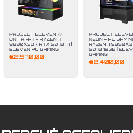
PROJECT ELEVEN //
PROJECT ELEVEN
UNITÀ A-7 – RYZEN 7
NEON – PC GAMIN
9800X3D + RTX 5070 TI |
RYZEN 7 9850X3
ELEVEN PC GAMING
5070 12GB | ELE
GAMING
€
2.970,00
€
2.400,00