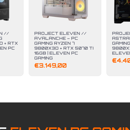
 //
PROJECT ELEVEN //
PROJE
G
AVALANCHE – PC
ASTRAL
D + RTX
GAMING RYZEN 7
GAMING
VEN PC
9800X3D + RTX 5070 TI
9800X3
16GB | ELEVEN PC
ELEVE
GAMING
€
4.4
€
3.149,00