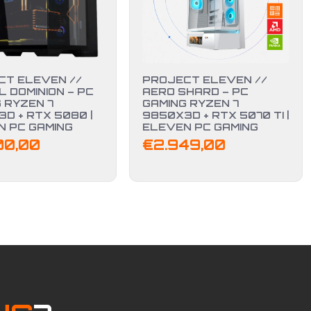
CT ELEVEN //
PROJECT ELEVEN //
 DOMINION – PC
AERO SHARD – PC
 RYZEN 7
GAMING RYZEN 7
D + RTX 5080 |
9850X3D + RTX 5070 TI |
N PC GAMING
ELEVEN PC GAMING
00,00
€
2.949,00