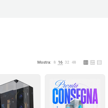
Mostra:
8
16
32
48