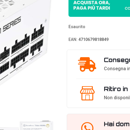
Esaurito
EAN:
4710679818849
Consegn
Consegna in
Ritiro i
Non disponi
Hai dom