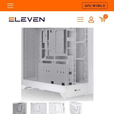
GPU WORLD
0