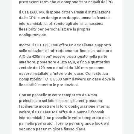
prestazioni termiche ai componenti principali del PC.
Il CTE E600 MX dispone di tre varianti d’installazione
della GPU e un design con doppio pannello frontale
intercambiabile, offrendo agli utenti la massima
flessibilit? per personalizzare la propria
configurazione.
Inoltre, il CTE E600 MX offre un eccellente supporto
sulle soluzioni di raffreddamento: fino a un radiatore
AIO da 420mm pu? essere posizionato nella parte
anteriore, posteriore e lato M/B, e fino a quattordici
ventole da 120 mm o dodici da 140 mm possono
essere installate all’interno del case. Con estetica
compatibilit? il CTE E600 MX ? davvero un case dove la
flessibilit? incontra le prestazioni.
Con un pannello in vetro temperato da 4 mm
preinstallato sul lato sinistro, gli utenti possono
facilmente mostrare la loro configurazione interna;
inoltre, il CTE E600 MX offre due pannelli frontali
intercambiabili: un pannello in vetro temperato e un
pannello perforato. Il primo per un grande look e il
secondo per un migliore flusso d’aria.