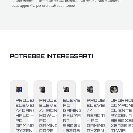
stesso modello e le stesse qualità prestazionali del PC. Non ci saranno
costi aggiuntivi per eventuali sostituzioni.
POTREBBE INTERESSARTI
PROJECT
PROJECT
ELEVEN
PROJECT
UPGRAD
ELEVEN
ELEVEN
PC
ELEVEN
COMPON
// DARK
// IRON
GAMING •
//
CLIENTE
HALO –
HOWL –
AKUMA •
REACTOR
RYZEN 7
PC
PC
R7
– PC
9850X3D
GAMING
GAMING
9800X3D
GAMING
X870E E
RYZEN 7
CORE
• 32GB
RYZEN 7
TI WIFI |