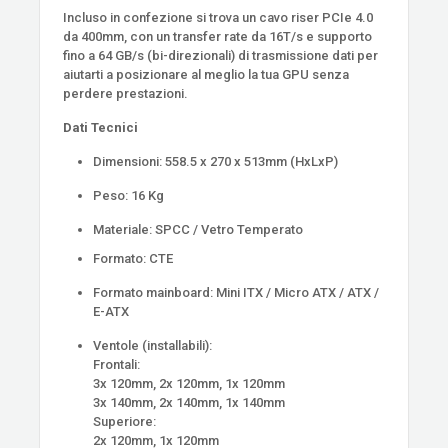
Incluso in confezione si trova un cavo riser PCIe 4.0
da 400mm, con un transfer rate da 16T/s e supporto
fino a 64 GB/s (bi-direzionali) di trasmissione dati per
aiutarti a posizionare al meglio la tua GPU senza
perdere prestazioni.
Dati Tecnici
Dimensioni: 558.5 x 270 x 513mm (HxLxP)
Peso: 16 Kg
Materiale: SPCC / Vetro Temperato
Formato: CTE
Formato mainboard: Mini ITX / Micro ATX / ATX /
E-ATX
Ventole (installabili):
Frontali:
3x 120mm, 2x 120mm, 1x 120mm
3x 140mm, 2x 140mm, 1x 140mm
Superiore:
2x 120mm, 1x 120mm