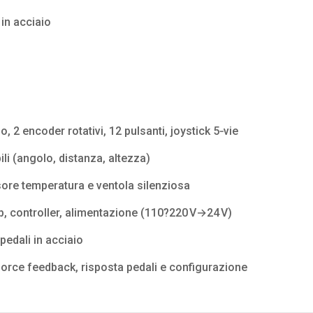
 in acciaio
o, 2 encoder rotativi, 12 pulsanti, joystick 5‑vie
bili (angolo, distanza, altezza)
ore temperatura e ventola silenziosa
op, controller, alimentazione (110?220 V→24 V)
 pedali in acciaio
force feedback, risposta pedali e configurazione