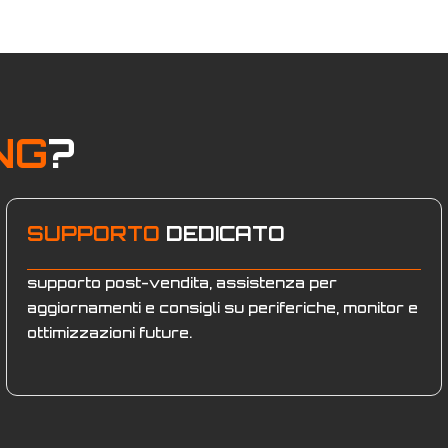
era:
è:
era:
è:
€1.219,00.
€1.149,00.
€1.025,00.
€99
NG
?
SUPPORTO
DEDICATO
supporto post-vendita, assistenza per
aggiornamenti e consigli su periferiche, monitor e
ottimizzazioni future.