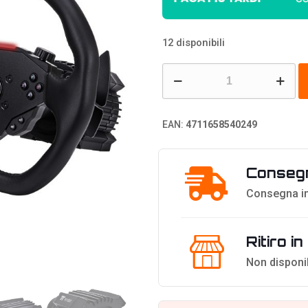
12 disponibili
Thermaltake
G6
Direct
EAN:
4711658540249
Drive
Racing
Consegn
Bundle
quantità
Consegna in
Ritiro i
Non disponi