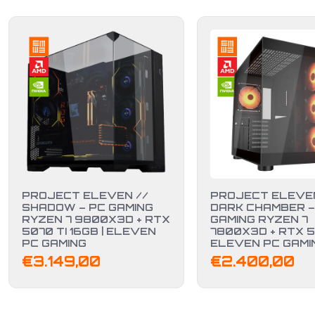
PROJECT ELEVEN //
PROJECT ELEVEN
SHADOW – PC GAMING
DARK CHAMBER –
RYZEN 7 9800X3D + RTX
GAMING RYZEN 7
5070 TI 16GB | ELEVEN
7800X3D + RTX 5
PC GAMING
ELEVEN PC GAMI
€
3.149,00
€
2.400,00