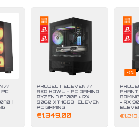
-6%
 //
PROJECT ELEVEN //
PROJE
 PC
RED HOWL – PC GAMING
PHANT
RYZEN 7 8700F + RX
GAMING
070 |
9060 XT 16GB | ELEVEN
+ RX 90
NG
PC GAMING
ELEVE
€
1.349,00
€
1.219