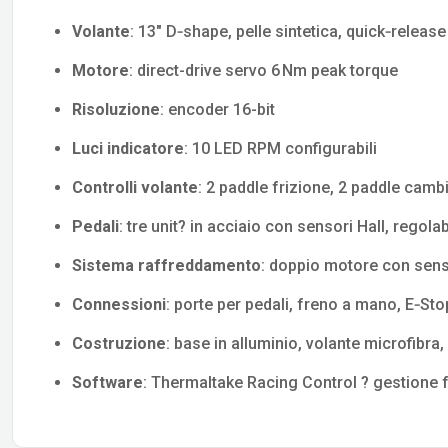
Volante
: 13″ D‑shape, pelle sintetica, quick‑release
Motore
: direct-drive servo 6 Nm peak torque
Risoluzione
: encoder 16-bit
Luci indicatore
: 10 LED RPM configurabili
Controlli volante
: 2 paddle frizione, 2 paddle cambi
Pedali
: tre unit? in acciaio con sensori Hall, regola
Sistema raffreddamento
: doppio motore con sens
Connessioni
: porte per pedali, freno a mano, E‑St
Costruzione
: base in alluminio, volante microfibra,
Software
: Thermaltake Racing Control ? gestione 