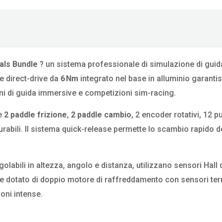
als Bundle
? un sistema professionale di simulazione di guid
e direct-drive da
6 Nm
integrato nel base in alluminio garanti
oni di guida immersive e competizioni sim-racing.
de
2 paddle frizione
,
2 paddle cambio
, 2 encoder rotativi, 12 p
rabili. Il sistema quick-release permette lo scambio rapido d
olabili in altezza, angolo e distanza, utilizzano sensori Hall d
nche dotato di doppio motore di raffreddamento con sensori ter
oni intense.