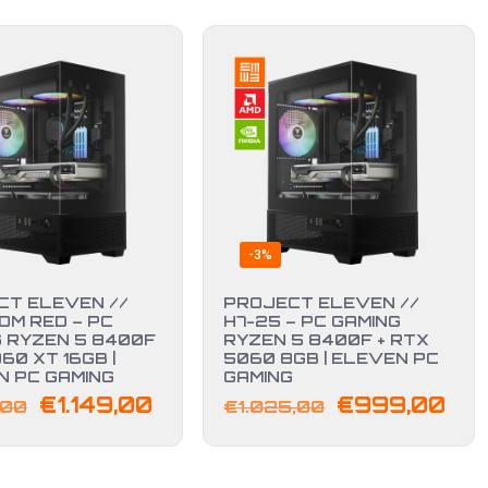
-3%
CT ELEVEN //
PROJECT ELEVEN //
OM RED – PC
H7-25 – PC GAMING
 RYZEN 5 8400F
RYZEN 5 8400F + RTX
60 XT 16GB |
5060 8GB | ELEVEN PC
N PC GAMING
GAMING
Il
Il
Il
Il
€
1.149,00
€
999,00
,00
€
1.025,00
prezzo
prezzo
prezzo
pre
originale
attuale
originale
att