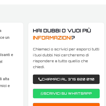
HAI DUBBI O VUOI PIÙ
a
INFORMAZIONI
?
sce un
Chiamaci o scrivici per esporci tutti
ulsanti e
i tuoi dubbi. Noi cercheremo di
rispondere a tutto quello che
el
chiedi.
i alta
CHIAMACI AL 375 820 0110
mici e
SCRIVICI SU WHATSAPP