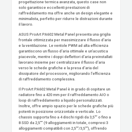
progettazione termica avanzata, questo case non
solo garantisce eccellenti prestazioni di
raffreddamento ma offre anche un design elegante e
minimalista, perfetto per ridurre le distrazioni durante
il lavoro.
ASUS ProArt PA602 Metal Panel presenta una griglia
frontale ottimizzata per massimizzare il flusso d’aria
e la ventilazione. Le ventole PWM ad alta efficienza
garantiscono un flusso d’aria ottimale e un’acustica
piacevole, mentre i doppi deflettori d’aria preinstallati
lavorano insieme per centralizzare il flusso d’aria
verso le schede grafiche e la presa d’aria del
dissipatore del processore, migliorando l’efficienza
di raffreddamento complessiva.
Il ProArt PA602 Metal Panel è in grado di ospitare un
radiatore fino a 420 mm per il raffreddamento AIO o
loop di raffreddamento a liquido personalizzati.
Inoltre, offre ampio spazio per le schede grafiche più
potenti in posizione orizzontale e verticale. Lo
chassis supporta fino a 4 dischi rigidi da 3,5″” o fino a
8 SSD da 2,5″” (9 alloggiamenti in totale, compresi 3
alloggiamenti compatibili con 2,5″”/3,5″”), offrendo