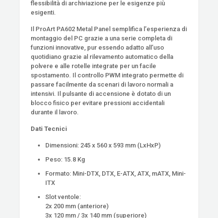
flessibilità di archiviazione per le esigenze più
esigenti.
Il ProArt PA602 Metal Panel semplifica l’esperienza di
montaggio del PC grazie a una serie completa di
funzioni innovative, pur essendo adatto all’uso
quotidiano grazie al rilevamento automatico della
polvere e alle rotelle integrate per un facile
spostamento. Il controllo PWM integrato permette di
passare facilmente da scenari di lavoro normali a
intensivi. Il pulsante di accensione è dotato di un
blocco fisico per evitare pressioni accidentali
durante il lavoro.
Dati Tecnici
Dimensioni: 245 x 560 x 593 mm (LxHxP)
Peso: 15.8 Kg
Formato: Mini-DTX, DTX, E-ATX, ATX, mATX, Mini-
ITX
Slot ventole:
2x 200 mm (anteriore)
3x 120 mm / 3x 140 mm (superiore)