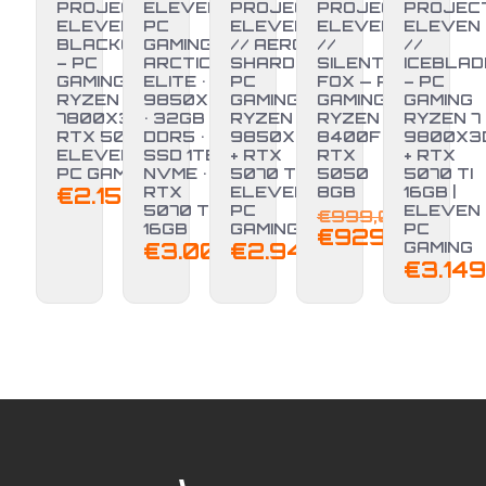
PROJECT
ELEVEN
PROJECT
PROJECT
PROJEC
ELEVEN //
PC
ELEVEN
ELEVEN
ELEVEN
BLACKOUT
GAMING •
// AERO
//
//
– PC
ARCTIC
SHARD –
SILENT
ICEBLAD
GAMING
ELITE • R7
PC
FOX — PC
– PC
RYZEN 7
9850X3D
GAMING
GAMING
GAMING
7800X3D +
• 32GB
RYZEN 7
RYZEN 5
RYZEN 7
RTX 5070 |
DDR5 •
9850X3D
8400F +
9800X3
ELEVEN
SSD 1TB
+ RTX
RTX
+ RTX
-7%
PC GAMING
NVME •
5070 TI |
5050
5070 TI
€
2.150,00
RTX
ELEVEN
8GB
16GB |
Il
5070 Ti
PC
ELEVEN
€
999,00
16GB
GAMING
PC
prezz
Il
€
929,00
€
3.000,00
€
2.949,00
GAMING
origin
prez
€
3.149
era:
attu
€999,
è:
€929