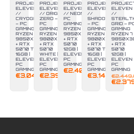
PROJECT
PROJECT
PROJECT
PROJECT
PROJEC
ELEVEN
ELEVEN
ELEVEN
ELEVEN
ELEVEN
//
// ORIGIN
// NEON –
//
//
CRYOGEN
ZERO –
PC
SHADOW
STEALT
– PC
PC
GAMING
– PC
GRID – P
GAMING
GAMING
RYZEN 7
GAMING
GAMING
RYZEN 7
RYZEN 7
9850X3D
RYZEN 7
RYZEN 7
9850X3D
9800X3D
+ RTX
9800X3D
9850X3
+ RTX
+ RTX
5070
+ RTX
+ RTX
-3%
5070 TI
5070
12GB |
5070 TI
5070
16GB |
WHITE |
ELEVEN
16GB |
12GB |
ELEVEN
ELEVEN
PC
ELEVEN
ELEVEN
PC
PC
GAMING
PC
PC
GAMING
GAMING
€
2.400,00
GAMING
GAMING
€
3.040,00
€
2.399,00
€
3.149,00
€
2.449
€
2.37