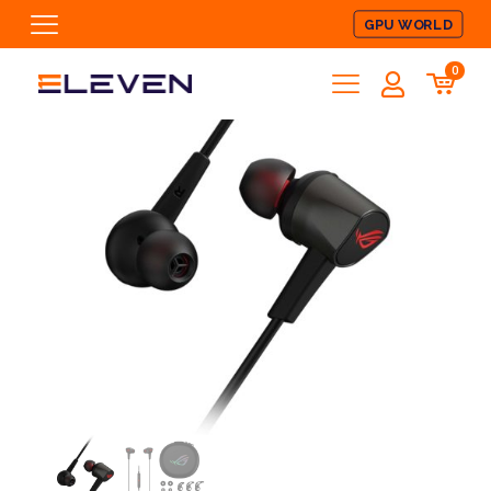
GPU WORLD
0