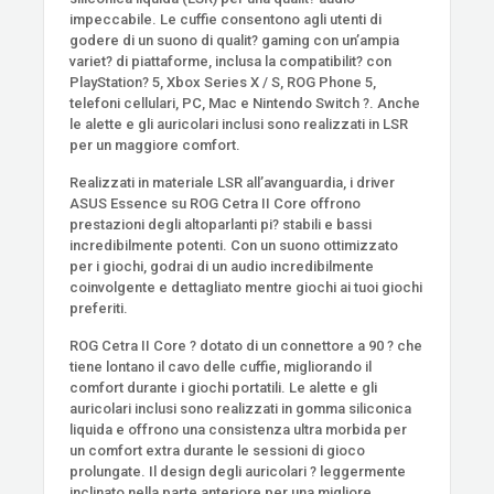
impeccabile. Le cuffie consentono agli utenti di
godere di un suono di qualit? gaming con un’ampia
variet? di piattaforme, inclusa la compatibilit? con
PlayStation? 5, Xbox Series X / S, ROG Phone 5,
telefoni cellulari, PC, Mac e Nintendo Switch ?. Anche
le alette e gli auricolari inclusi sono realizzati in LSR
per un maggiore comfort.
Realizzati in materiale LSR all’avanguardia, i driver
ASUS Essence su ROG Cetra II Core offrono
prestazioni degli altoparlanti pi? stabili e bassi
incredibilmente potenti. Con un suono ottimizzato
per i giochi, godrai di un audio incredibilmente
coinvolgente e dettagliato mentre giochi ai tuoi giochi
preferiti.
ROG Cetra II Core ? dotato di un connettore a 90 ? che
tiene lontano il cavo delle cuffie, migliorando il
comfort durante i giochi portatili. Le alette e gli
auricolari inclusi sono realizzati in gomma siliconica
liquida e offrono una consistenza ultra morbida per
un comfort extra durante le sessioni di gioco
prolungate. Il design degli auricolari ? leggermente
inclinato nella parte anteriore per una migliore