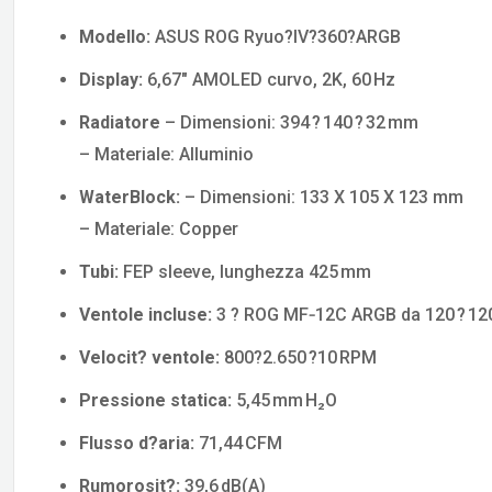
Modello:
ASUS ROG Ryuo?IV?360?ARGB
Display:
6,67″ AMOLED curvo, 2K, 60 Hz
Radiatore
– Dimensioni: 394 ? 140 ? 32 mm
– Materiale: Alluminio
WaterBlock:
– Dimensioni: 133 X 105 X 123 mm
– Materiale: Copper
Tubi:
FEP sleeve, lunghezza 425 mm
Ventole incluse:
3 ? ROG MF‑12C ARGB da 120 ? 12
Velocit? ventole:
800?2.650 ?10 RPM
Pressione statica:
5,45 mm H₂O
Flusso d?aria:
71,44 CFM
Rumorosit?:
39,6 dB(A)