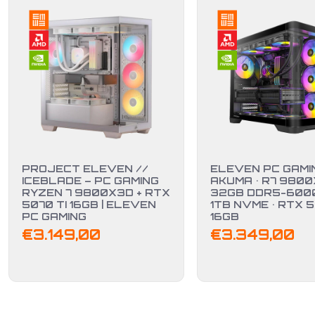
PROJECT ELEVEN //
ELEVEN PC GAMIN
ICEBLADE – PC GAMING
AKUMA • R7 9800
RYZEN 7 9800X3D + RTX
32GB DDR5-6000
5070 TI 16GB | ELEVEN
1TB NVME • RTX 
PC GAMING
16GB
€
3.149,00
€
3.349,00