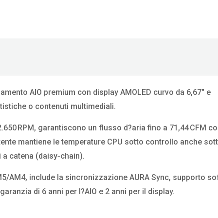
ddamento AIO premium con display AMOLED curvo da 6,67″ e
tistiche o contenuti multimediali.
.650 RPM, garantiscono un flusso d?aria fino a 71,44 CFM c
tente mantiene le temperature CPU sotto controllo anche sott
 a catena (daisy‑chain).
M5/AM4, include la sincronizzazione AURA Sync, supporto so
ranzia di 6 anni per l?AIO e 2 anni per il display.