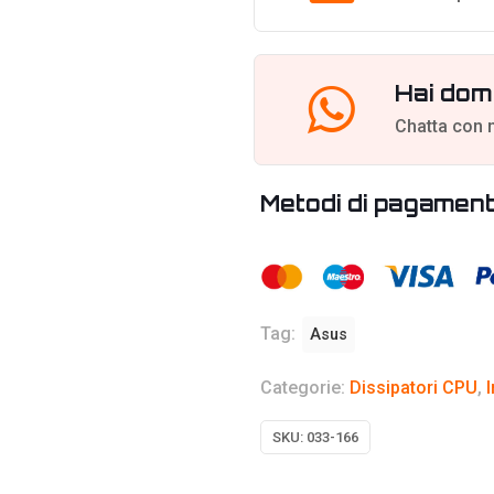
Curvo
6,67",
360
Hai dom
mm
Chatta con 
-
Bianco
quantità
Metodi di pagamen
Tag:
Asus
Categorie:
Dissipatori CPU
,
SKU:
033-166