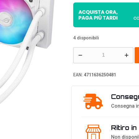
4 disponibili
Asus
ROG
Ryuo
EAN:
4711636250481
IV
360
Consegn
ARGB
Cooler
Consegna in
AIO,
schermo
Ritiro i
AMOLED
Non disponi