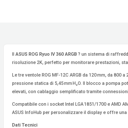
Il
ASUS ROG Ryuo IV 360 ARGB
? un sistema di raffre
risoluzione 2K, perfetto per monitorare prestazioni, sta
Le tre ventole ROG MF‑12C ARGB da 120 mm, da 800 a 2
pressione statica di 5,45 mm H₂O. Il blocco a pompa po
elevati, con cablaggio semplificato tramite connessioni
Compatibile con i socket Intel LGA 1851/1700 e AMD A
ASUS InfoHub per personalizzare il display e offre una ga
Dati Tecnici