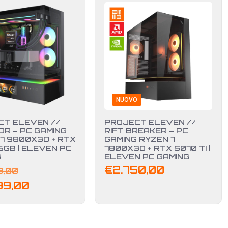
NUOVO
CT ELEVEN //
PROJECT ELEVEN //
R – PC GAMING
RIFT BREAKER – PC
7 9800X3D + RTX
GAMING RYZEN 7
6GB | ELEVEN PC
7800X3D + RTX 5070 TI |
G
ELEVEN PC GAMING
Il
€
2.750,00
9,00
prezzo
Il
99,00
originale
prezzo
era:
attuale