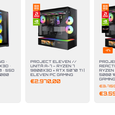
-4%
G •
PROJECT ELEVEN //
PROJE
X3D •
UNITÀ A-7 – RYZEN 7
REACTO
 • SSD
9800X3D + RTX 5070 TI |
RYZEN 
5080
ELEVEN PC GAMING
5080 1
GAMIN
€
2.970,00
€
3.75
€
3.5