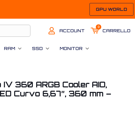
GPU WORLD
0
ACCOUNT
CARRELLO
RAM
SSD
MONITOR
 IV 360 ARGB Cooler AIO,
D Curvo 6,67″, 360 mm –