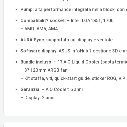
Pump:
alta performance integrata nella block, con
Compatibilit? socket:
– Intel: LGA 1851, 1700
– AMD: AM5, AM4
AURA Sync:
supportato sul display e ventole
Software display:
ASUS InfoHub ? gestione 3D e m
Bundle incluso:
– 1? AIO Liquid Cooler (pasta termi
– 3? 120 mm ARGB fan
– Kit staffe, viti, quick‑start guide, sticker ROG, VIP
Garanzia:
– AIO Cooler: 6 anni
– Display: 2 anni