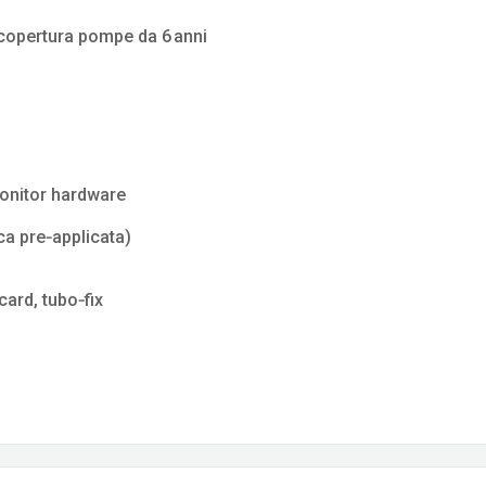
 copertura pompe da 6 anni
onitor hardware
ca pre‑applicata)
 card, tubo‑fix