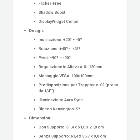
Flicker-Free
Shadow Boost
DisplayWidget Center
Design:
Inclinazione: +20? ~ -5?
Rotazione: +45? ~ -45?
Pivot: +90? ~ -90?
Regolazione in Altezza: 0~120mm
Montaggio VESA: 100x100mm
Predisposizione per Treppiede: S? (presa
da 1/4″”)
Illuminazione Aura Sync
Blocco Kensington: S?
Dimensioni:
Con Supporto: 61,4 x 51,0 x 21,9 cm
Senza Supporto: 61,4 x 36,7 x 9,0 cm