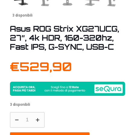
3 disponibili
Asus ROG Strix XG27UCG,
27″, 4k HDR, 160-320hz,
Fast IPS, G-SYNC, USB-C
€
529,90
3 disponibili
Asus
ROG
Strix
XG27UCG,