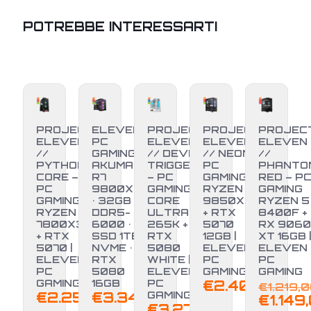
POTREBBE INTERESSARTI
PROJECT
ELEVEN
PROJECT
PROJECT
PROJEC
ELEVEN
PC
ELEVEN
ELEVEN
ELEVEN
//
GAMING •
// DEVIL
// NEON –
//
PYTHON
AKUMA •
TRIGGER
PC
PHANTO
CORE –
R7
– PC
GAMING
RED – P
PC
9800X3D
GAMING
RYZEN 7
GAMING
GAMING
• 32GB
CORE
9850X3D
RYZEN 5
RYZEN 7
DDR5-
ULTRA 7
+ RTX
8400F +
7800X3D
6000 •
265K +
5070
RX 9060
-6%
+ RTX
SSD 1TB
RTX
12GB |
XT 16GB |
5070 |
NVME •
5080
ELEVEN
ELEVEN
ELEVEN
RTX
WHITE |
PC
PC
PC
5080
ELEVEN
GAMING
GAMING
GAMING
16GB
PC
€
2.400,00
€
1.219,
€
2.250,00
€
3.349,00
GAMING
€
1.149
€
3.279,00