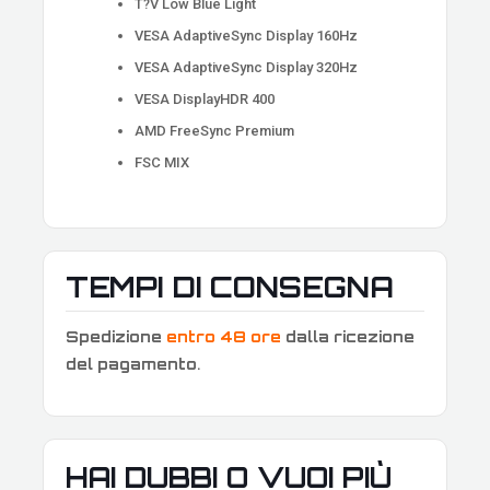
T?V Low Blue Light
VESA AdaptiveSync Display 160Hz
VESA AdaptiveSync Display 320Hz
VESA DisplayHDR 400
AMD FreeSync Premium
FSC MIX
TEMPI DI CONSEGNA
Spedizione
entro 48 ore
dalla ricezione
del pagamento
.
HAI DUBBI O VUOI PIÙ