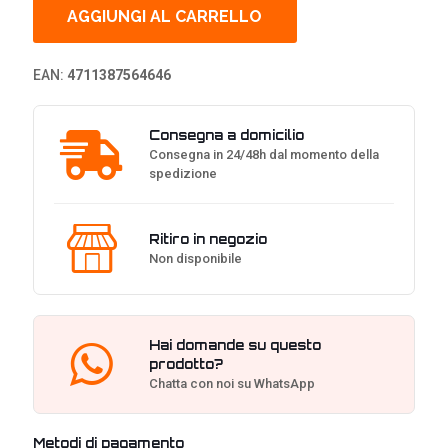
27",
AGGIUNGI AL CARRELLO
4k
HDR,
160-
EAN:
4711387564646
320hz,
Fast
IPS,
Consegna a domicilio
G-
Consegna in 24/48h dal momento della
SYNC,
spedizione
USB-
C
quantità
Ritiro in negozio
Non disponibile
Hai domande su questo
prodotto?
Chatta con noi su WhatsApp
Metodi di pagamento