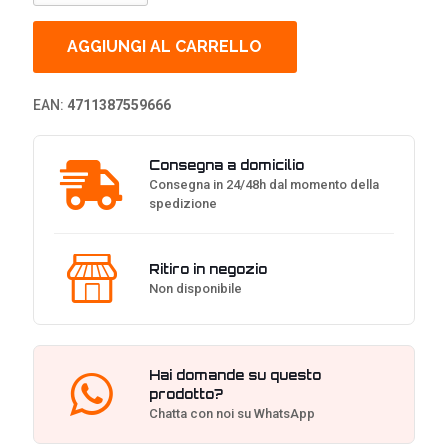
Swift
XG27AQDMG,
27
AGGIUNGI AL CARRELLO
pollici,
240Hz,
QHD,
EAN:
4711387559666
WOLED,
HDR,
G-
Consegna a domicilio
Sync
Consegna in 24/48h dal momento della
quantità
spedizione
Ritiro in negozio
Non disponibile
Hai domande su questo
prodotto?
Chatta con noi su WhatsApp