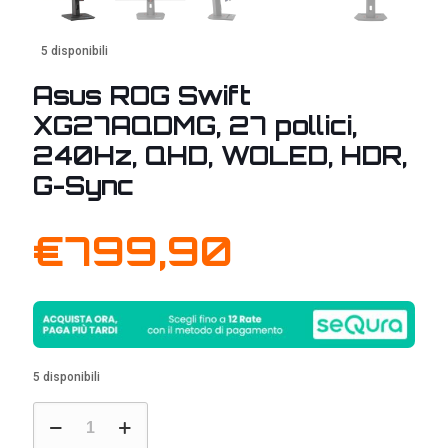
5 disponibili
Asus ROG Swift
XG27AQDMG, 27 pollici,
240Hz, QHD, WOLED, HDR,
G-Sync
€
799,90
5 disponibili
Asus
ROG