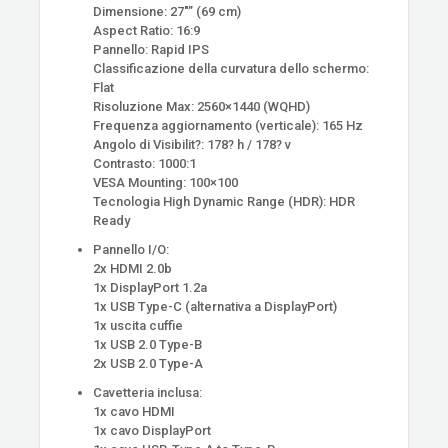
Dimensione: 27″” (69 cm)
Aspect Ratio: 16:9
Pannello: Rapid IPS
Classificazione della curvatura dello schermo:
Flat
Risoluzione Max: 2560×1440 (WQHD)
Frequenza aggiornamento (verticale): 165 Hz
Angolo di Visibilit?: 178? h / 178? v
Contrasto: 1000:1
VESA Mounting: 100×100
Tecnologia High Dynamic Range (HDR): HDR
Ready
Pannello I/O:
2x HDMI 2.0b
1x DisplayPort 1.2a
1x USB Type-C (alternativa a DisplayPort)
1x uscita cuffie
1x USB 2.0 Type-B
2x USB 2.0 Type-A
Cavetteria inclusa:
1x cavo HDMI
1x cavo DisplayPort