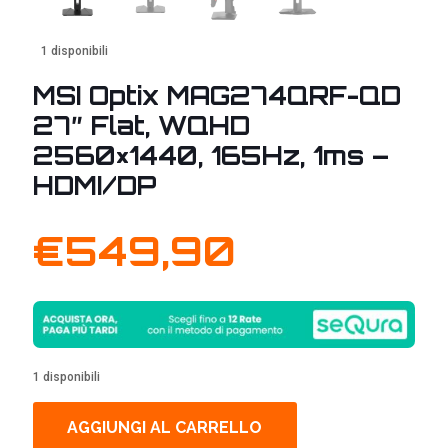
1 disponibili
MSI Optix MAG274QRF-QD
27″ Flat, WQHD
2560×1440, 165Hz, 1ms –
HDMI/DP
€
549,90
1 disponibili
AGGIUNGI AL CARRELLO