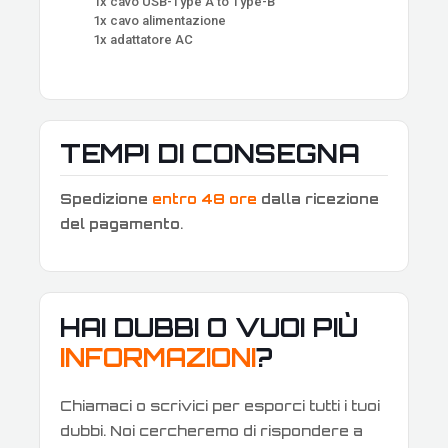
1x cavo USB-Type A to Type-B
1x cavo alimentazione
1x adattatore AC
TEMPI DI CONSEGNA
Spedizione
entro 48 ore
dalla ricezione
del pagamento
.
HAI DUBBI O VUOI PIÙ
INFORMAZIONI
?
Chiamaci o scrivici per esporci tutti i tuoi
dubbi. Noi cercheremo di rispondere a