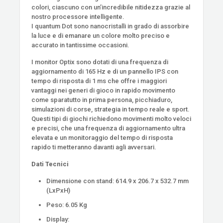
colori, ciascuno con un’incredibile nitidezza grazie al
nostro processore intelligente.
I quantum Dot sono nanocristalli in grado di assorbire
la luce e di emanare un colore molto preciso e
accurato in tantissime occasioni.
I monitor Optix sono dotati di una frequenza di
aggiornamento di 165 Hz e di un pannello IPS con
tempo di risposta di 1 ms che offre i maggiori
vantaggi nei generi di gioco in rapido movimento
come sparatutto in prima persona, picchiaduro,
simulazioni di corse, strategia in tempo reale e sport.
Questi tipi di giochi richiedono movimenti molto veloci
e precisi, che una frequenza di aggiornamento ultra
elevata e un monitoraggio del tempo di risposta
rapido ti metteranno davanti agli avversari.
Dati Tecnici
Dimensione con stand: 614.9 x 206.7 x 532.7 mm
(LxPxH)
Peso: 6.05 Kg
Display: