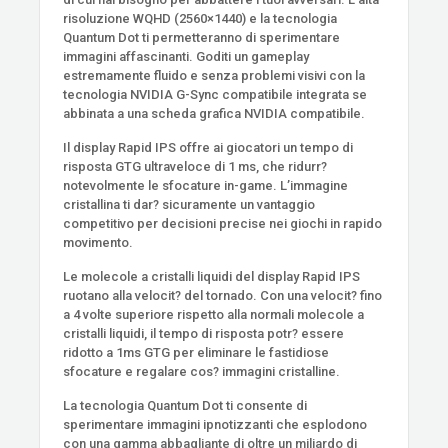
risoluzione WQHD (2560×1440) e la tecnologia
Quantum Dot ti permetteranno di sperimentare
immagini affascinanti. Goditi un gameplay
estremamente fluido e senza problemi visivi con la
tecnologia NVIDIA G-Sync compatibile integrata se
abbinata a una scheda grafica NVIDIA compatibile.
Il display Rapid IPS offre ai giocatori un tempo di
risposta GTG ultraveloce di 1 ms, che ridurr?
notevolmente le sfocature in-game. L’immagine
cristallina ti dar? sicuramente un vantaggio
competitivo per decisioni precise nei giochi in rapido
movimento.
Le molecole a cristalli liquidi del display Rapid IPS
ruotano alla velocit? del tornado. Con una velocit? fino
a 4 volte superiore rispetto alla normali molecole a
cristalli liquidi, il tempo di risposta potr? essere
ridotto a 1ms GTG per eliminare le fastidiose
sfocature e regalare cos? immagini cristalline.
La tecnologia Quantum Dot ti consente di
sperimentare immagini ipnotizzanti che esplodono
con una gamma abbagliante di oltre un miliardo di