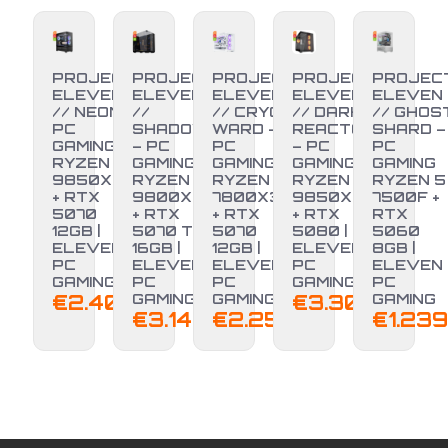
PROJECT
PROJECT
PROJECT
PROJECT
PROJEC
ELEVEN
ELEVEN
ELEVEN
ELEVEN
ELEVEN
// NEON –
//
// CRYO
// DARK
// GHOS
PC
SHADOW
WARD –
REACTOR
SHARD –
GAMING
– PC
PC
– PC
PC
RYZEN 7
GAMING
GAMING
GAMING
GAMING
9850X3D
RYZEN 7
RYZEN 7
RYZEN 7
RYZEN 5
+ RTX
9800X3D
7800X3D
9850X3D
7500F +
5070
+ RTX
+ RTX
+ RTX
RTX
NUOVO
12GB |
5070 TI
5070
5080 |
5060
ELEVEN
16GB |
12GB |
ELEVEN
8GB |
PC
ELEVEN
ELEVEN
PC
ELEVEN
GAMING
PC
PC
GAMING
PC
€
2.400,00
GAMING
GAMING
€
3.300,00
GAMING
€
3.149,00
€
2.250,00
€
1.239