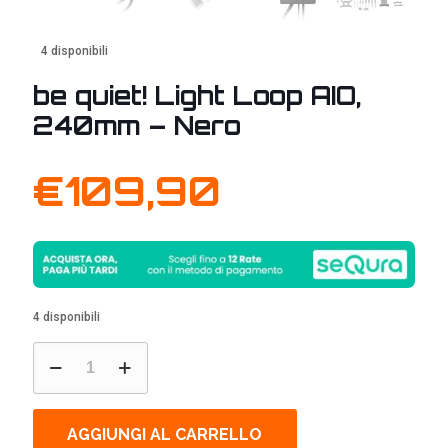
4 disponibili
be quiet! Light Loop AIO,
240mm – Nero
€
109,90
4 disponibili
be
quiet!
Light
Loop
AIO,
AGGIUNGI AL CARRELLO
240mm