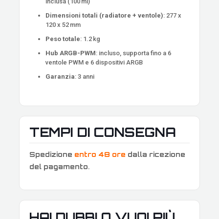
inclusa (100 ml)
Dimensioni totali (radiatore + ventole)
: 277 x
120 x 52 mm
Peso totale
: 1.2 kg
Hub ARGB-PWM
: incluso, supporta fino a 6
ventole PWM e 6 dispositivi ARGB
Garanzia
: 3 anni
TEMPI DI CONSEGNA
Spedizione
entro 48 ore
dalla ricezione
del pagamento
.
HAI DUBBI O VUOI PIÙ