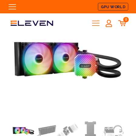
GPU WORLD
0