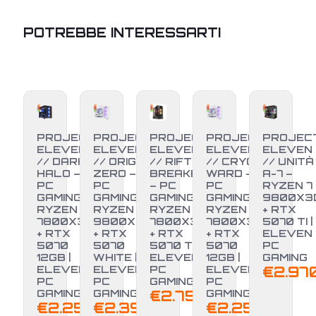
POTREBBE INTERESSARTI
PROJECT
PROJECT
PROJECT
PROJECT
PROJEC
ELEVEN
ELEVEN
ELEVEN
ELEVEN
ELEVEN
// DARK
// ORIGIN
// RIFT
// CRYO
// UNITÀ
HALO –
ZERO –
BREAKER
WARD –
A-7 –
PC
PC
– PC
PC
RYZEN 7
GAMING
GAMING
GAMING
GAMING
9800X3
RYZEN 7
RYZEN 7
RYZEN 7
RYZEN 7
+ RTX
7800X3D
9800X3D
7800X3D
7800X3D
5070 TI |
+ RTX
+ RTX
+ RTX
+ RTX
ELEVEN
NUOVO
5070
5070
5070 TI |
5070
PC
12GB |
WHITE |
ELEVEN
12GB |
GAMING
ELEVEN
ELEVEN
PC
ELEVEN
€
2.97
PC
PC
GAMING
PC
GAMING
GAMING
€
2.750,00
GAMING
€
2.250,00
€
2.399,00
€
2.250,00