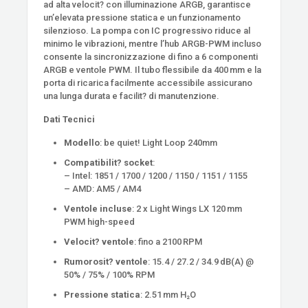
ad alta velocit? con illuminazione ARGB, garantisce
un’elevata pressione statica e un funzionamento
silenzioso. La pompa con IC progressivo riduce al
minimo le vibrazioni, mentre l’hub ARGB-PWM incluso
consente la sincronizzazione di fino a 6 componenti
ARGB e ventole PWM. Il tubo flessibile da 400 mm e la
porta di ricarica facilmente accessibile assicurano
una lunga durata e facilit? di manutenzione.
Dati Tecnici
Modello
: be quiet! Light Loop 240mm
Compatibilit? socket
:
– Intel: 1851 / 1700 / 1200 / 1150 / 1151 / 1155
– AMD: AM5 / AM4
Ventole incluse
: 2 x Light Wings LX 120 mm
PWM high-speed
Velocit? ventole
: fino a 2100 RPM
Rumorosit? ventole
: 15.4 / 27.2 / 34.9 dB(A) @
50% / 75% / 100% RPM
Pressione statica
: 2.51 mm H₂O