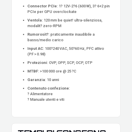
Connector PCIe
: 1? 12V‑2?6 (600 W), 3? 6+2 pin
PCIe per GPU overclockate
Ventola
: 120 mm be quiet! ultra‑silenziosa,
modalit? zero‑RPM
Rumorosit?
: praticamente inaudibile a
basso/medio carico
Input AC
: 100?240 VAC, 50?60 Hz, PFC attivo
(PF > 0.98)
Protezioni
: OVP, OPP, SCP, OCP, OTP
MTBF
: >100 000 ore @ 25 ?C
Garanzia
: 10 anni
Contenuto confezione
:
? Alimentatore
? Manuale utenti e viti