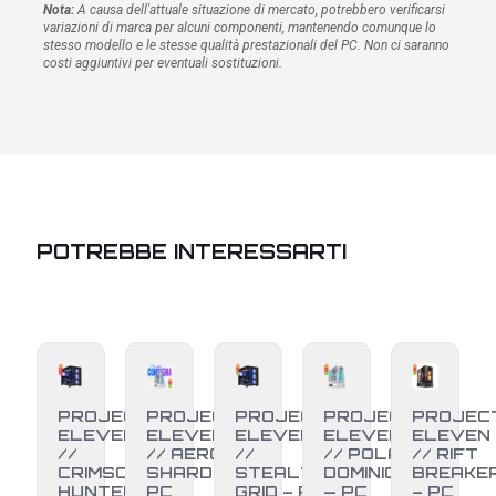
Nota:
A causa dell'attuale situazione di mercato, potrebbero verificarsi
variazioni di marca per alcuni componenti, mantenendo comunque lo
stesso modello e le stesse qualità prestazionali del PC. Non ci saranno
costi aggiuntivi per eventuali sostituzioni.
POTREBBE INTERESSARTI
PROJECT
PROJECT
PROJECT
PROJECT
PROJEC
ELEVEN
ELEVEN
ELEVEN
ELEVEN
ELEVEN
//
// AERO
//
// POLAR
// RIFT
CRIMSON
SHARD –
STEALTH
DOMINION
BREAKE
HUNTER
PC
GRID – PC
— PC
– PC