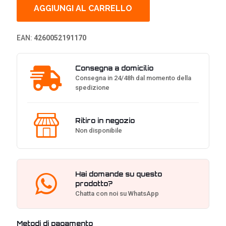
12
AGGIUNGI AL CARRELLO
80
Plus
Gold
EAN:
4260052191170
PSU,
PCIe
5.1
Consegna a domicilio
&
Consegna in 24/48h dal momento della
ATX
spedizione
3.1
-
650
Watt
Ritiro in negozio
quantità
Non disponibile
Hai domande su questo
prodotto?
Chatta con noi su WhatsApp
Metodi di pagamento