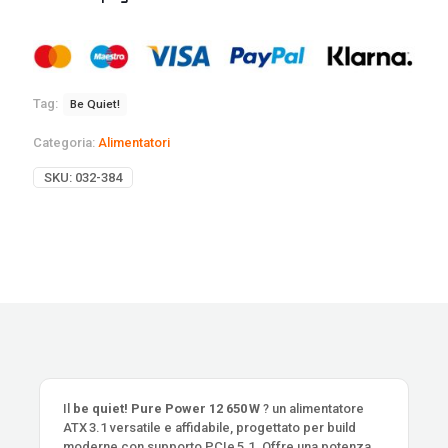
Tag:
Be Quiet!
Categoria:
Alimentatori
SKU:
032-384
Il
be quiet! Pure Power 12 650 W
? un alimentatore
ATX 3.1 versatile e affidabile, progettato per build
moderne con supporto PCIe 5.1. Offre una potenza