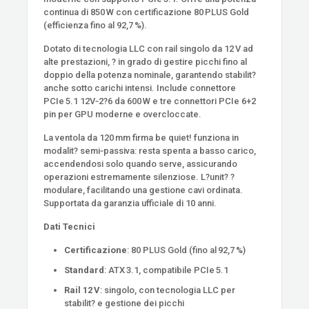
continua di 850 W con certificazione 80 PLUS Gold
(efficienza fino al 92,7 %).
Dotato di tecnologia LLC con rail singolo da 12 V ad
alte prestazioni, ? in grado di gestire picchi fino al
doppio della potenza nominale, garantendo stabilit?
anche sotto carichi intensi. Include connettore
PCIe 5.1 12V‑2?6 da 600 W e tre connettori PCIe 6+2
pin per GPU moderne e overcloccate.
La ventola da 120 mm firma be quiet! funziona in
modalit? semi‑passiva: resta spenta a basso carico,
accendendosi solo quando serve, assicurando
operazioni estremamente silenziose. L?unit? ?
modulare, facilitando una gestione cavi ordinata.
Supportata da garanzia ufficiale di 10 anni.
Dati Tecnici
Certificazione
: 80 PLUS Gold (fino al 92,7 %)
Standard
: ATX 3.1, compatibile PCIe 5.1
Rail 12 V
: singolo, con tecnologia LLC per
stabilit? e gestione dei picchi