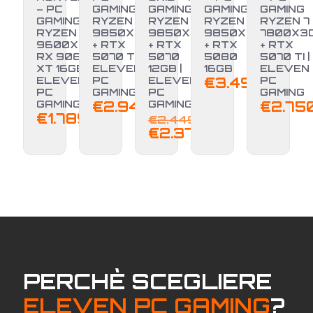
– PC
GAMING
GAMING
GAMING
GAMING
GAMING
RYZEN 7
RYZEN 7
RYZEN 7
RYZEN 7
RYZEN 5
9850X3D
9850X3D
9850X3D
7800X3
9600X +
+ RTX
+ RTX
+ RTX
+ RTX
-3%
NUOVO
RX 9060
5070 TI |
5070
5080
5070 TI |
XT 16GB |
ELEVEN
12GB |
16GB
ELEVEN
ELEVEN
PC
ELEVEN
€
3.499,00
PC
PC
GAMING
PC
GAMING
GAMING
€
2.949,00
GAMING
€
2.75
Il
€
1.789,00
€
2.449,00
prezzo
Il
€
2.379,00
originale
prezzo
era:
attuale
€2.449,00.
è:
€2.379,00
PERCHÈ SCEGLIERE
ELEVEN PC GAMING
?