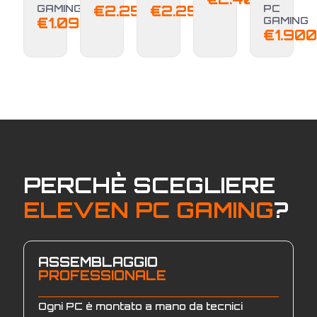
GAMING
€
2.250,00
€
2.250,00
PC
€
1.099,00
GAMING
€
1.900
PERCHÈ SCEGLIERE
ELEVEN PC GAMING
?
ASSEMBLAGGIO
PROFESSIONALE
Ogni PC è montato a mano da tecnici