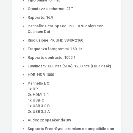
Tipo pannello: Flat
Grandezza schermo: 27″”
Rapporto: 16:9
Pannello: Ultra-Speed IPS 1.07B colori con
Quantum Dot
Risoluzione: 4K UHD 3840×2160
Frequenza fotogrammi: 160 Hz
Rapporto contrasto: 1000:1
Luminosit?: 600 nits (SDR), 1200 nits (HDR Peak)
HDR: HDR 1000
Pannello I/O:
1x DP
2x HDMI 2.1
1x USB-C
1x USB 3.0 B
2x USB 3.2 A
Audio: 2x speaker da 3W
Supporto Free-Sync: premium e compatibile con