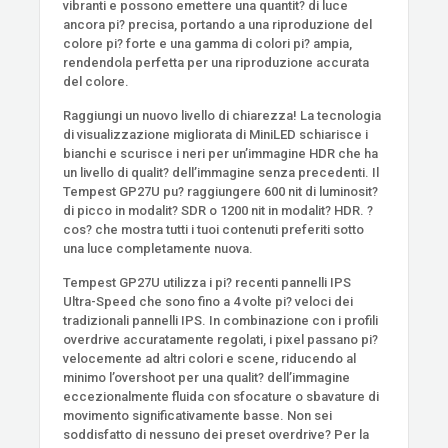
vibranti e possono emettere una quantit? di luce
ancora pi? precisa, portando a una riproduzione del
colore pi? forte e una gamma di colori pi? ampia,
rendendola perfetta per una riproduzione accurata
del colore.
Raggiungi un nuovo livello di chiarezza! La tecnologia
di visualizzazione migliorata di MiniLED schiarisce i
bianchi e scurisce i neri per un’immagine HDR che ha
un livello di qualit? dell’immagine senza precedenti. Il
Tempest GP27U pu? raggiungere 600 nit di luminosit?
di picco in modalit? SDR o 1200 nit in modalit? HDR. ?
cos? che mostra tutti i tuoi contenuti preferiti sotto
una luce completamente nuova.
Tempest GP27U utilizza i pi? recenti pannelli IPS
Ultra-Speed ​​che sono fino a 4 volte pi? veloci dei
tradizionali pannelli IPS. In combinazione con i profili
overdrive accuratamente regolati, i pixel passano pi?
velocemente ad altri colori e scene, riducendo al
minimo l’overshoot per una qualit? dell’immagine
eccezionalmente fluida con sfocature o sbavature di
movimento significativamente basse. Non sei
soddisfatto di nessuno dei preset overdrive? Per la