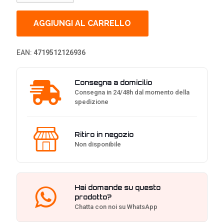
Gaming
Monitor
Tempest
AGGIUNGI AL CARRELLO
GP27U
27"
UHD,
EAN:
4719512126936
160Hz,
QDot
-
Consegna a domicilio
Nero
Consegna in 24/48h dal momento della
quantità
spedizione
Ritiro in negozio
Non disponibile
Hai domande su questo
prodotto?
Chatta con noi su WhatsApp