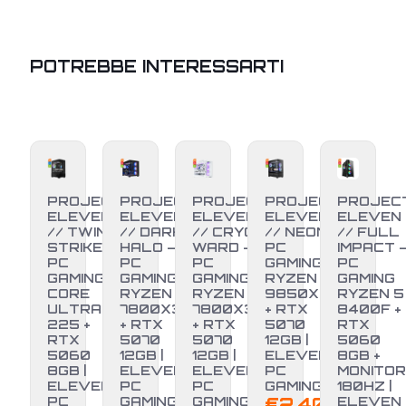
POTREBBE INTERESSARTI
PROJECT
PROJECT
PROJECT
PROJECT
PROJEC
ELEVEN
ELEVEN
ELEVEN
ELEVEN
ELEVEN
// TWIN
// DARK
// CRYO
// NEON –
// FULL
STRIKE –
HALO –
WARD –
PC
IMPACT 
PC
PC
PC
GAMING
PC
GAMING
GAMING
GAMING
RYZEN 7
GAMING
CORE
RYZEN 7
RYZEN 7
9850X3D
RYZEN 5
ULTRA 5
7800X3D
7800X3D
+ RTX
8400F +
225 +
+ RTX
+ RTX
5070
RTX
RTX
5070
5070
12GB |
5060
5060
12GB |
12GB |
ELEVEN
8GB +
8GB |
ELEVEN
ELEVEN
PC
MONITOR
ELEVEN
PC
PC
GAMING
180HZ |
PC
GAMING
GAMING
€
2.400,00
ELEVEN