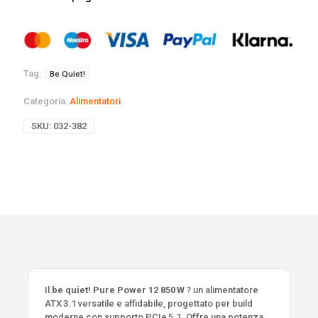
Tag:
Be Quiet!
Categoria:
Alimentatori
SKU:
032-382
Il
be quiet! Pure Power 12 850 W
? un alimentatore
ATX 3.1 versatile e affidabile, progettato per build
moderne con supporto PCIe 5.1. Offre una potenza