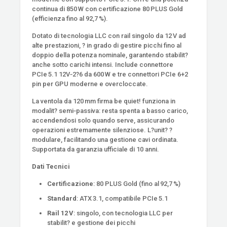
continua di 850 W con certificazione 80 PLUS Gold
(efficienza fino al 92,7 %).
Dotato di tecnologia LLC con rail singolo da 12 V ad
alte prestazioni, ? in grado di gestire picchi fino al
doppio della potenza nominale, garantendo stabilit?
anche sotto carichi intensi. Include connettore
PCIe 5.1 12V‑2?6 da 600 W e tre connettori PCIe 6+2
pin per GPU moderne e overcloccate.
La ventola da 120 mm firma be quiet! funziona in
modalit? semi‑passiva: resta spenta a basso carico,
accendendosi solo quando serve, assicurando
operazioni estremamente silenziose. L?unit? ?
modulare, facilitando una gestione cavi ordinata.
Supportata da garanzia ufficiale di 10 anni.
Dati Tecnici
Certificazione
: 80 PLUS Gold (fino al 92,7 %)
Standard
: ATX 3.1, compatibile PCIe 5.1
Rail 12 V
: singolo, con tecnologia LLC per
stabilit? e gestione dei picchi