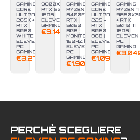
GAMING
9800X3D +
GAMING
GAMING
GAMING
CORE
RTX 5070 TI
RYZEN 5
CORE
RYZEN 7
ULTRA 7
16GB |
8400F +
ULTRA 5
9850X3
265K +
ELEVEN PC
RTX
225 +
+ RTX
RTX
GAMING
5060
RTX
5070 TI
5080
€
3.149,00
8GB +
5060
16GB |
WHITE |
MONITOR
8GB |
ELEVEN
ELEVEN
180HZ |
ELEVEN
PC
PC
ELEVEN
PC
GAMING
GAMING
PC
GAMING
€
3.04
€
3.279,00
GAMING
€
1.099,00
€
1.900,00
PERCHÈ SCEGLIERE