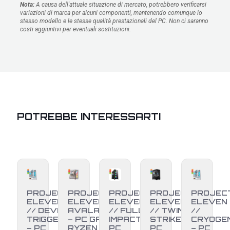
Nota:
A causa dell'attuale situazione di mercato, potrebbero verificarsi
variazioni di marca per alcuni componenti, mantenendo comunque lo
stesso modello e le stesse qualità prestazionali del PC. Non ci saranno
costi aggiuntivi per eventuali sostituzioni.
POTREBBE INTERESSARTI
PROJECT
PROJECT
PROJECT
PROJECT
PROJEC
ELEVEN
ELEVEN //
ELEVEN
ELEVEN
ELEVEN
// DEVIL
AVALANCHE
// FULL
// TWIN
//
TRIGGER
– PC GAMING
IMPACT –
STRIKE –
CRYOGE
– PC
RYZEN 7
PC
PC
– PC