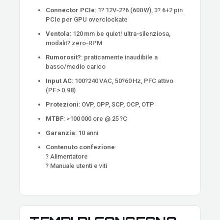
Connector PCIe
: 1? 12V‑2?6 (600 W), 3? 6+2 pin
PCIe per GPU overclockate
Ventola
: 120 mm be quiet! ultra‑silenziosa,
modalit? zero‑RPM
Rumorosit?
: praticamente inaudibile a
basso/medio carico
Input AC
: 100?240 VAC, 50?60 Hz, PFC attivo
(PF > 0.98)
Protezioni
: OVP, OPP, SCP, OCP, OTP
MTBF
: >100 000 ore @ 25 ?C
Garanzia
: 10 anni
Contenuto confezione
:
? Alimentatore
? Manuale utenti e viti