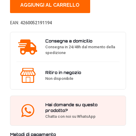
12
AGGIUNGI AL CARRELLO
80
Plus
Gold
EAN:
4260052191194
PSU,
PCIe
5.1
Consegna a domicilio
&
Consegna in 24/48h dal momento della
ATX
spedizione
3.1
-
850
Watt
Ritiro in negozio
quantità
Non disponibile
Hai domande su questo
prodotto?
Chatta con noi su WhatsApp
Metodi di pagamento