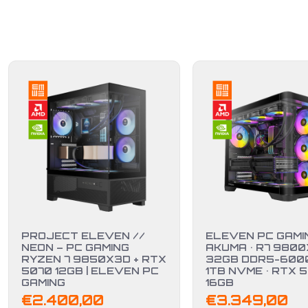
PROJECT ELEVEN //
ELEVEN PC GAMIN
NEON – PC GAMING
AKUMA • R7 9800
RYZEN 7 9850X3D + RTX
32GB DDR5-6000
5070 12GB | ELEVEN PC
1TB NVME • RTX 
GAMING
16GB
€
2.400,00
€
3.349,00