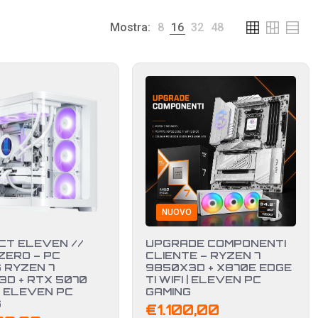
Mostra:
8
16
32
48
NUOVO
CT ELEVEN //
UPGRADE COMPONENTI
 ZERO – PC
CLIENTE – RYZEN 7
 RYZEN 7
9850X3D + X870E EDGE
D + RTX 5070
TI WIFI | ELEVEN PC
| ELEVEN PC
GAMING
G
€
1.100,00