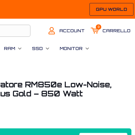
GPU WORLD
0
ACCOUNT
CARRELLO
RAM
SSD
MONITOR
ntatore RM850e Low-Noise,
lus Gold – 850 Watt