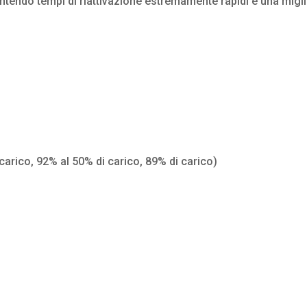
tendo tempi di riattivazione estremamente rapidi e una migl
carico, 92% al 50% di carico, 89% di carico)