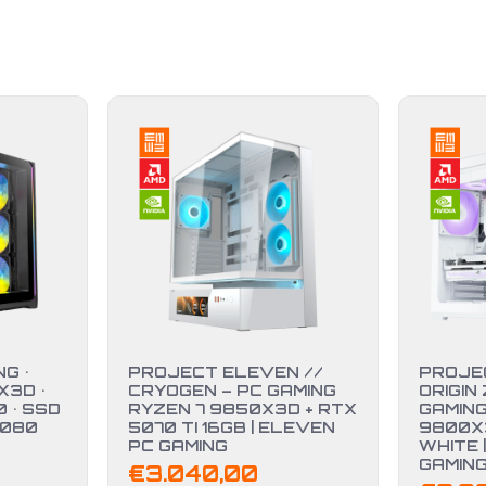
G •
PROJECT ELEVEN //
PROJE
X3D •
CRYOGEN – PC GAMING
ORIGIN
 • SSD
RYZEN 7 9850X3D + RTX
GAMING
5080
5070 TI 16GB | ELEVEN
9800X3
PC GAMING
WHITE 
GAMIN
€
3.040,00