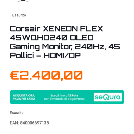
Esaurito
Corsair XENEON FLEX
45WQHD240 OLED
Gaming Monitor, 240Hz, 45
Pollici – HDMI/DP
€
2.400,00
Esaurito
EAN:
840006697138