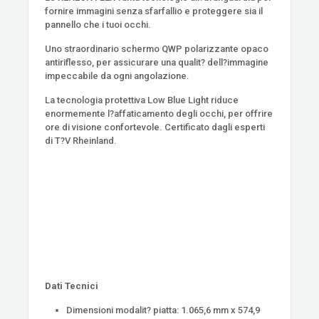
fornire immagini senza sfarfallio e proteggere sia il
pannello che i tuoi occhi.
Uno straordinario schermo QWP polarizzante opaco
antiriflesso, per assicurare una qualit? dell?immagine
impeccabile da ogni angolazione.
La tecnologia protettiva Low Blue Light riduce
enormemente l?affaticamento degli occhi, per offrire
ore di visione confortevole. Certificato dagli esperti
di T?V Rheinland.
Dati Tecnici
Dimensioni modalit? piatta: 1.065,6 mm x 574,9