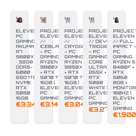
ELEVEN
PROJECT
PROJECT
PROJECT
PROJEC
PC
ELEVEN
ELEVEN
ELEVEN
ELEVEN
GAMING •
//
//
// DEVIL
// FULL
AKUMA •
ICEBLADE
CRYOGEN
TRIGGER
IMPACT 
R7
– PC
– PC
– PC
PC
9800X3D
GAMING
GAMING
GAMING
GAMING
• 32GB
RYZEN 7
RYZEN 7
CORE
RYZEN 5
DDR5-
9800X3D
9850X3D
ULTRA 7
8400F +
6000 •
+ RTX
+ RTX
265K +
RTX
SSD 1TB
5070 TI
5070 TI
RTX
5060
NVME •
16GB |
16GB |
5080
8GB +
RTX
ELEVEN
ELEVEN
WHITE |
MONITOR
5080
PC
PC
ELEVEN
180HZ |
16GB
GAMING
GAMING
PC
ELEVEN
€
3.349,00
€
3.149,00
€
3.040,00
GAMING
PC
€
3.279,00
GAMING
€
1.900