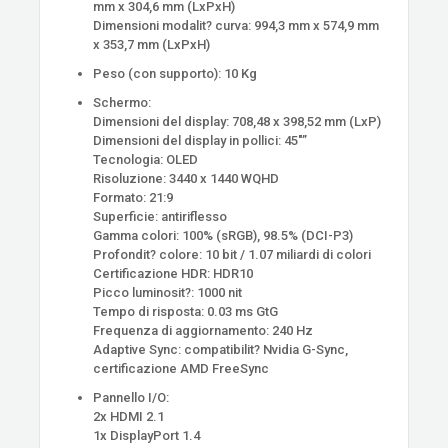
mm x 304,6 mm (LxPxH)
Dimensioni modalit? curva: 994,3 mm x 574,9 mm
x 353,7 mm (LxPxH)
Peso (con supporto): 10 Kg
Schermo:
Dimensioni del display: 708,48 x 398,52 mm (LxP)
Dimensioni del display in pollici: 45″”
Tecnologia: OLED
Risoluzione: 3440 x 1440 WQHD
Formato: 21:9
Superficie: antiriflesso
Gamma colori: 100% (sRGB), 98.5% (DCI-P3)
Profondit? colore: 10 bit / 1.07 miliardi di colori
Certificazione HDR: HDR10
Picco luminosit?: 1000 nit
Tempo di risposta: 0.03 ms GtG
Frequenza di aggiornamento: 240 Hz
Adaptive Sync: compatibilit? Nvidia G-Sync,
certificazione AMD FreeSync
Pannello I/O:
2x HDMI 2.1
1x DisplayPort 1.4