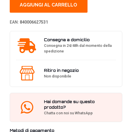
Tempered
AGGIUNGI AL CARRELLO
Glass
Smart
Case
EAN:
840006627531
-
Bianco
con
Consegna a domicilio
Finestra
Consegna in 24/48h dal momento della
quantità
spedizione
Ritiro in negozio
Non disponibile
Hai domande su questo
prodotto?
Chatta con noi su WhatsApp
Metodi di pagamento