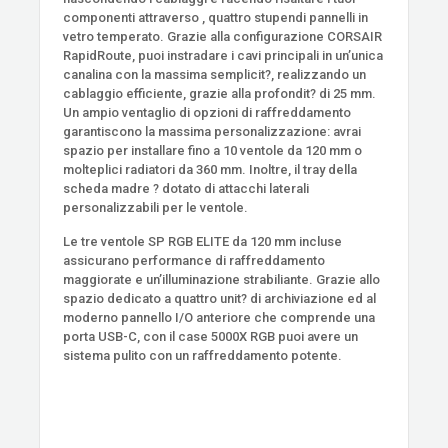
componenti attraverso , quattro stupendi pannelli in
vetro temperato. Grazie alla configurazione CORSAIR
RapidRoute, puoi instradare i cavi principali in un’unica
canalina con la massima semplicit?, realizzando un
cablaggio efficiente, grazie alla profondit? di 25 mm.
Un ampio ventaglio di opzioni di raffreddamento
garantiscono la massima personalizzazione: avrai
spazio per installare fino a 10 ventole da 120 mm o
molteplici radiatori da 360 mm. Inoltre, il tray della
scheda madre ? dotato di attacchi laterali
personalizzabili per le ventole.
Le tre ventole SP RGB ELITE da 120 mm incluse
assicurano performance di raffreddamento
maggiorate e un’illuminazione strabiliante. Grazie allo
spazio dedicato a quattro unit? di archiviazione ed al
moderno pannello I/O anteriore che comprende una
porta USB-C, con il case 5000X RGB puoi avere un
sistema pulito con un raffreddamento potente.