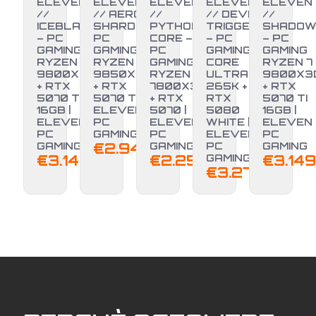
ELEVEN
ELEVEN
ELEVEN
ELEVEN
ELEVEN
//
// AERO
//
// DEVIL
//
ICEBLADE
SHARD –
PYTHON
TRIGGER
SHADO
– PC
PC
CORE –
– PC
– PC
GAMING
GAMING
PC
GAMING
GAMING
RYZEN 7
RYZEN 7
GAMING
CORE
RYZEN 7
9800X3D
9850X3D
RYZEN 7
ULTRA 7
9800X3
+ RTX
+ RTX
7800X3D
265K +
+ RTX
5070 TI
5070 TI |
+ RTX
RTX
5070 TI
16GB |
ELEVEN
5070 |
5080
16GB |
ELEVEN
PC
ELEVEN
WHITE |
ELEVEN
PC
GAMING
PC
ELEVEN
PC
GAMING
€
2.949,00
GAMING
PC
GAMING
€
3.149,00
€
2.250,00
GAMING
€
3.149
€
3.279,00