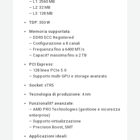
– L1: 2560 MB
– L2: 32 MB
– L3: 128 MB
TDP
: 350 W
Memoria supportata
:
– DDR5 ECC Registered
– Configurazione a 8 canali
– Frequenza fino a 6400 MT/s
– Capacit? massima fino a 2 TB
PCI Express
:
– 128 linee PCIe 5.0
– Supporto multi-GPU e storage avanzato
Socket
: sTR5
Tecnologia di produzione
: 4 nm
Funzionalit? avanzate
:
– AMD PRO Technologies (gestione e sicurezza
enterprise)
– Supporto virtualizzazione
– Precision Boost, SMT
Applicazioni ideali
: