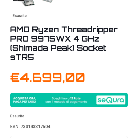
Esaurito
AMD Ryzen Threadripper
PRO 9975WX 4 GHz
(Shimada Peak) Socket
sTR5
€
4.699,00
Esaurito
EAN:
730143317504