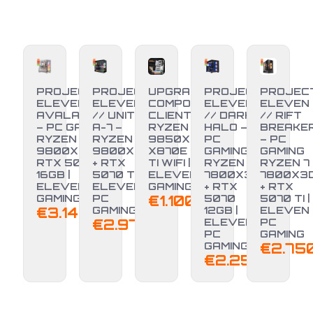
PROJECT
PROJECT
UPGRADE
PROJECT
PROJEC
ELEVEN //
ELEVEN
COMPONENTI
ELEVEN
ELEVEN
AVALANCHE
// UNITÀ
CLIENTE –
// DARK
// RIFT
– PC GAMING
A-7 –
RYZEN 7
HALO –
BREAKE
RYZEN 7
RYZEN 7
9850X3D +
PC
– PC
9800X3D +
9800X3D
X870E EDGE
GAMING
GAMING
RTX 5070 TI
+ RTX
TI WIFI |
RYZEN 7
RYZEN 7
16GB |
5070 TI |
ELEVEN PC
7800X3D
7800X3
ELEVEN PC
ELEVEN
GAMING
+ RTX
+ RTX
NUOVO
NUOVO
GAMING
PC
€
1.100,00
5070
5070 TI |
€
3.149,00
GAMING
12GB |
ELEVEN
€
2.970,00
ELEVEN
PC
PC
GAMING
GAMING
€
2.75
€
2.250,00