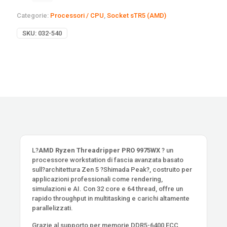
Categorie:
Processori / CPU
,
Socket sTR5 (AMD)
SKU:
032-540
L?
AMD Ryzen Threadripper PRO 9975WX
? un
processore workstation di fascia avanzata basato
sull?architettura Zen 5 ?Shimada Peak?, costruito per
applicazioni professionali come rendering,
simulazioni e AI. Con 32 core e 64 thread, offre un
rapido throughput in multitasking e carichi altamente
parallelizzati.
Grazie al supporto per memorie DDR5-6400 ECC