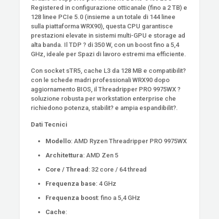
Registered in configurazione otticanale (fino a 2 TB) e
128 linee PCIe 5.0 (insieme a un totale di 144 linee
sulla piattaforma WRX90), questa CPU garantisce
prestazioni elevate in sistemi multi-GPU e storage ad
alta banda. Il TDP ? di 350 W, con un boost fino a 5,4
GHz, ideale per Spazi di lavoro estremi ma efficiente.
Con socket sTR5, cache L3 da 128 MB e compatibilit?
con le schede madri professionali WRX90 dopo
aggiornamento BIOS, il Threadripper PRO 9975WX ?
soluzione robusta per workstation enterprise che
richiedono potenza, stabilit? e ampia espandibilit?.
Dati Tecnici
Modello
: AMD Ryzen Threadripper PRO 9975WX
Architettura
: AMD Zen 5
Core / Thread
: 32 core / 64 thread
Frequenza base
: 4 GHz
Frequenza boost
: fino a 5,4 GHz
Cache
: