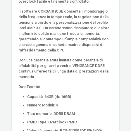
overclock facile e finemente controllato.
Il software CORSAIR iCUE consente il monitoraggio
della frequenza in tempo reale, la regolazione della
tensione a bordo e la personalizzazione del profilo
Intel XMP 3.0. Un caratteristico dissipatore di calore
in alluminio solido mantiene fresca la memoria,
garantendo al contempo un’ampia compatibilità con
una vasta gamma di schede madri e dispositivi di
raffreddamento della CPU.
Con una garanzia a vita limitata come garanzia di
affidabilità per gli anni a venire, VENGEANCE DDR5
continua un’eredità di lunga data di prestazioni della
memoria.
Dati Tecnici
Capacità: 64GB (4x 16GB)
Numero Moduli: 4
Tipo memorie: DDR5 DRAM
PMIC Type: Overclock PMIC
Velocità memorie: PC5-51200 (DDR5-6400)