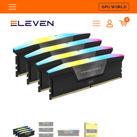
GPU WORLD
0