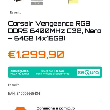
Esaurito
Corsair Vengeance RGB
DDR5 6400MHz C32, Nero
– 64GB (4x16GB)
€
1.299,90
Esaurito
EAN:
840006665434
Consegna a domicilio