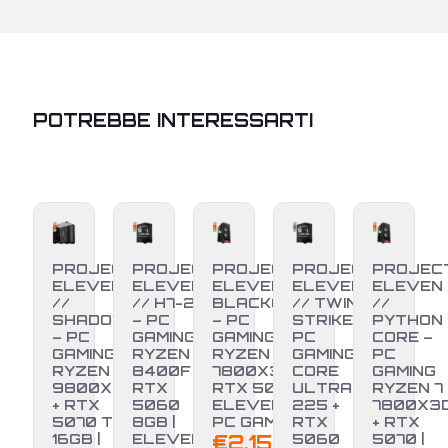
POTREBBE INTERESSARTI
PROJECT
PROJECT
PROJECT
PROJECT
PROJEC
ELEVEN
ELEVEN
ELEVEN //
ELEVEN
ELEVEN
//
// H7-25
BLACKOUT
// TWIN
//
SHADOW
– PC
– PC
STRIKE –
PYTHON
– PC
GAMING
GAMING
PC
CORE –
GAMING
RYZEN 5
RYZEN 7
GAMING
PC
RYZEN 7
8400F +
7800X3D +
CORE
GAMING
9800X3D
RTX
RTX 5070 |
ULTRA 5
RYZEN 7
+ RTX
5060
ELEVEN
225 +
7800X3
-3%
5070 TI
8GB |
PC GAMING
RTX
+ RTX
16GB |
ELEVEN
€
2.150,00
5060
5070 |