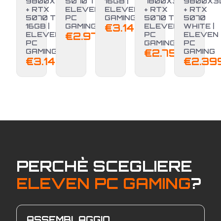
9800X3D
5070 TI |
16GB |
7800X3D
9800X3
+ RTX
ELEVEN
ELEVEN PC
+ RTX
+ RTX
NUOVO
5070 TI
PC
GAMING
5070 TI |
5070
16GB |
GAMING
€
3.149,00
ELEVEN
WHITE |
ELEVEN
€
2.970,00
PC
ELEVEN
PC
GAMING
PC
GAMING
€
2.750,00
GAMING
€
3.149,00
€
2.39
PERCHÈ SCEGLIERE
ELEVEN PC GAMING
?
ASSEMBLAGGIO