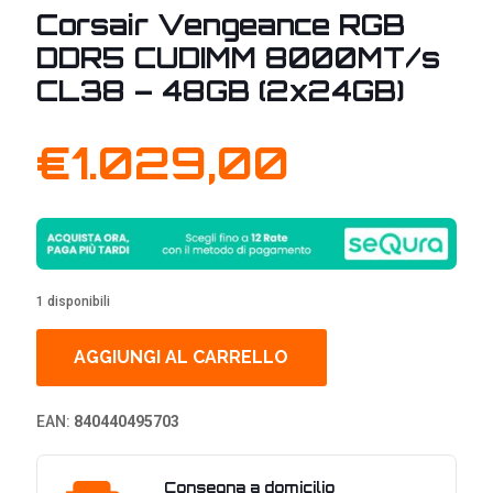
Corsair Vengeance RGB
DDR5 CUDIMM 8000MT/s
CL38 – 48GB (2x24GB)
€
1.029,00
1 disponibili
AGGIUNGI AL CARRELLO
EAN:
840440495703
Consegna a domicilio