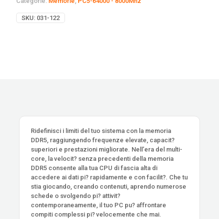
Categorie:
Memorie
,
PC5-64000 - 8000Mhz
SKU:
031-122
Ridefinisci i limiti del tuo sistema con la memoria
DDR5, raggiungendo frequenze elevate, capacit?
superiori e prestazioni migliorate. Nell’era del multi-
core, la velocit? senza precedenti della memoria
DDR5 consente alla tua CPU di fascia alta di
accedere ai dati pi? rapidamente e con facilit?. Che tu
stia giocando, creando contenuti, aprendo numerose
schede o svolgendo pi? attivit?
contemporaneamente, il tuo PC pu? affrontare
compiti complessi pi? velocemente che mai.