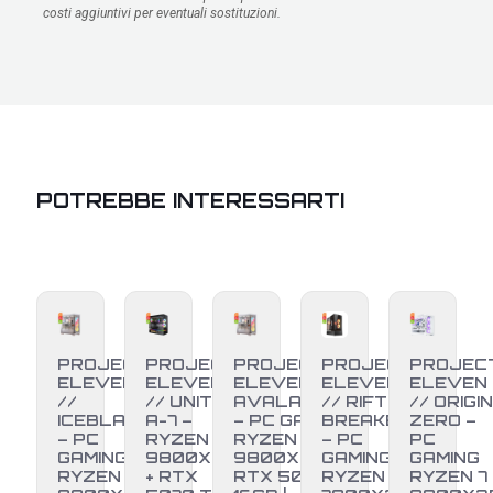
costi aggiuntivi per eventuali sostituzioni.
POTREBBE INTERESSARTI
PROJECT
PROJECT
PROJECT
PROJECT
PROJEC
ELEVEN
ELEVEN
ELEVEN //
ELEVEN
ELEVEN
//
// UNITÀ
AVALANCHE
// RIFT
// ORIGIN
ICEBLADE
A-7 –
– PC GAMING
BREAKER
ZERO –
– PC
RYZEN 7
RYZEN 7
– PC
PC
GAMING
9800X3D
9800X3D +
GAMING
GAMING
RYZEN 7
+ RTX
RTX 5070 TI
RYZEN 7
RYZEN 7