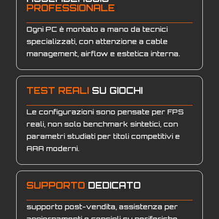
PROFESSIONALE
Ogni PC è montato a mano da tecnici
specializzati, con attenzione a cable
management, airflow e estetica interna.
TEST REALI
SU GIOCHI
Le configurazioni sono pensate per FPS
reali, non solo benchmark sintetici, con
parametri studiati per titoli competitivi e
AAA moderni.
SUPPORTO
DEDICATO
supporto post-vendita, assistenza per
aggiornamenti e consigli su periferiche,