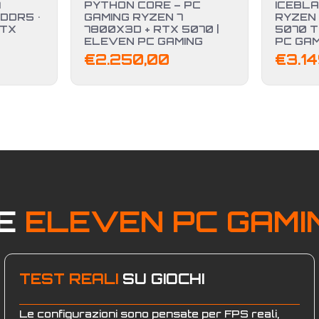
7
PYTHON CORE – PC
ICEBLA
DDR5 •
GAMING RYZEN 7
RYZEN 
RTX
7800X3D + RTX 5070 |
5070 T
ELEVEN PC GAMING
PC GAM
€
2.250,00
€
3.1
RE
ELEVEN PC GAMI
TEST REALI
SU GIOCHI
Le configurazioni sono pensate per FPS reali,