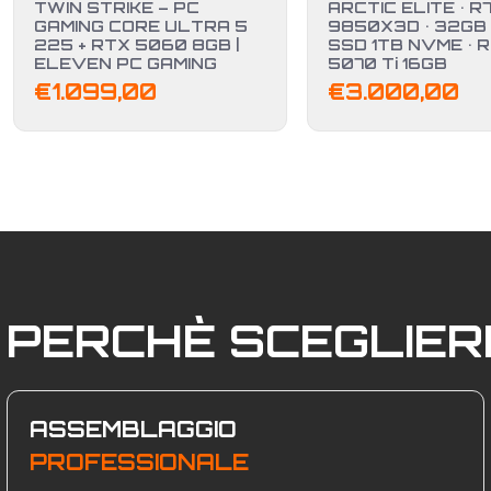
TWIN STRIKE – PC
ARCTIC ELITE • R
GAMING CORE ULTRA 5
9850X3D • 32GB 
225 + RTX 5060 8GB |
SSD 1TB NVME • 
ELEVEN PC GAMING
5070 Ti 16GB
€
1.099,00
€
3.000,00
PERCHÈ SCEGLIE
ASSEMBLAGGIO
PROFESSIONALE