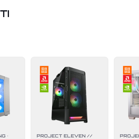
TI
G •
PROJECT ELEVEN //
PROJE