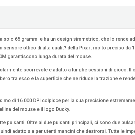
solo 65 grammi e ha un design simmetrico, che lo rende ad
un sensore ottico di alta qualit? della Pixart molto preciso da 
no 50M garantiscono lunga durata del mouse.
olarmente scorrevole e adatto a lunghe sessioni di gioco. Il 
ibero tra esso e la superficie che ne riduce la trazione e ren
imo di 16.000 DPI colpisce per la sua precisione estremame
tellina del mouse e il logo Ducky.
 pulsanti. Oltre ai due pulsanti principali, ci sono due pulsan
? quindi adatto sia per utenti mancini che destrorsi. Tutte le im