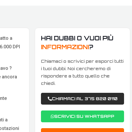
HAI DUBBI O VUOI PIÙ
atto a
INFORMAZIONI
?
16.000 DPI
Chiamaci o scrivici per esporci tutti
cavo ?
i tuoi dubbi. Noi cercheremo di
rispondere a tutto quello che
de ancora
chiedi.
nte
CHIAMACI AL 375 820 0110
SCRIVICI SU WHATSAPP
ti a
postazioni