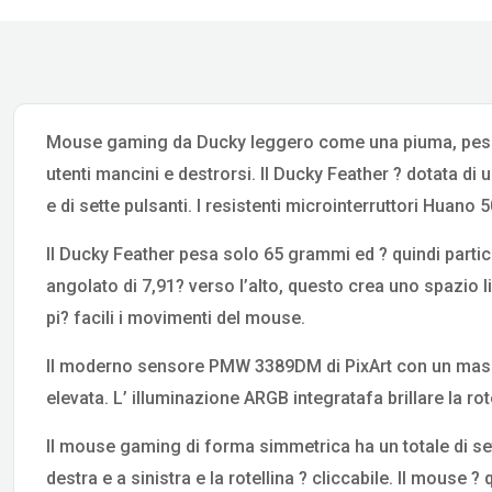
Mouse gaming da Ducky leggero come una piuma, pesa 
utenti mancini e destrorsi. Il Ducky Feather ? dotata di 
e di sette pulsanti. I resistenti microinterruttori Hua
Il Ducky Feather pesa solo 65 grammi ed ? quindi partic
angolato di 7,91? verso l’alto, questo crea uno spazio l
pi? facili i movimenti del mouse.
Il moderno sensore PMW 3389DM di PixArt con un mass
elevata. L’ illuminazione ARGB integratafa brillare la ro
Il mouse gaming di forma simmetrica ha un totale di sette
destra e a sinistra e la rotellina ? cliccabile. Il mouse 