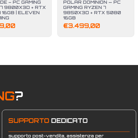
DE – PC GAMING
POLAR DOMINION — PC
7 9800X3D + RTX
GAMING RYZEN 7
I 16GB | ELEVEN
9850X3D + RTX 5080
ING
16GB
49,00
€
3.499,00
NG
?
SUPPORTO
DEDICATO
supporto post-vendita, assistenza per