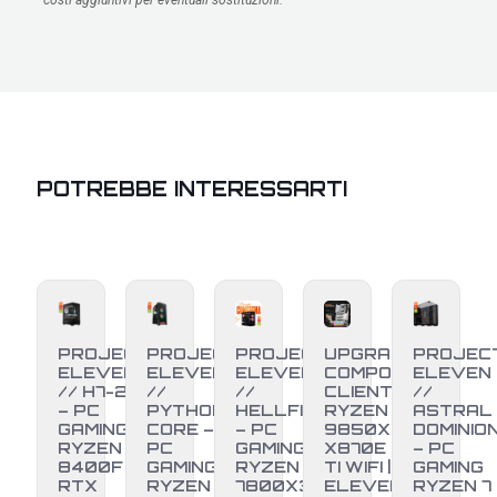
costi aggiuntivi per eventuali sostituzioni.
POTREBBE INTERESSARTI
PROJECT
PROJECT
PROJECT
UPGRADE
PROJEC
ELEVEN
ELEVEN
ELEVEN
COMPONENTI
ELEVEN
// H7-25
//
//
CLIENTE –
//
– PC
PYTHON
HELLFIRE
RYZEN 7
ASTRAL
GAMING
CORE –
– PC
9850X3D +
DOMINIO
RYZEN 5
PC
GAMING
X870E EDGE
– PC
8400F +
GAMING
RYZEN 7
TI WIFI |
GAMING
RTX
RYZEN 7
7800X3D
ELEVEN PC
RYZEN 7