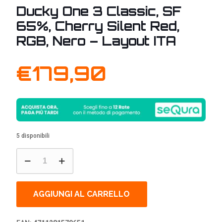
Ducky One 3 Classic, SF
65%, Cherry Silent Red,
RGB, Nero – Layout ITA
€
179,90
5 disponibili
Ducky
One
3
Classic,
SF
AGGIUNGI AL CARRELLO
65%,
Cherry
Silent