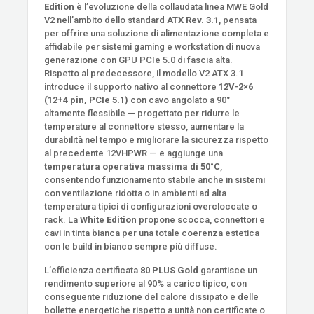
Edition
è l’evoluzione della collaudata linea MWE Gold
V2 nell’ambito dello standard
ATX Rev. 3.1
, pensata
per offrire una soluzione di alimentazione completa e
affidabile per sistemi gaming e workstation di nuova
generazione con GPU PCIe 5.0 di fascia alta.
Rispetto al predecessore, il modello V2 ATX 3.1
introduce il supporto nativo al connettore
12V-2×6
(12+4 pin, PCIe 5.1)
con cavo angolato a 90°
altamente flessibile — progettato per ridurre le
temperature al connettore stesso, aumentare la
durabilità nel tempo e migliorare la sicurezza rispetto
al precedente 12VHPWR — e aggiunge una
temperatura operativa massima di 50°C
,
consentendo funzionamento stabile anche in sistemi
con ventilazione ridotta o in ambienti ad alta
temperatura tipici di configurazioni overcloccate o
rack. La
White Edition
propone scocca, connettori e
cavi in tinta bianca per una totale coerenza estetica
con le build in bianco sempre più diffuse.
L’efficienza certificata
80 PLUS Gold
garantisce un
rendimento superiore al 90% a carico tipico, con
conseguente riduzione del calore dissipato e delle
bollette energetiche rispetto a unità non certificate o