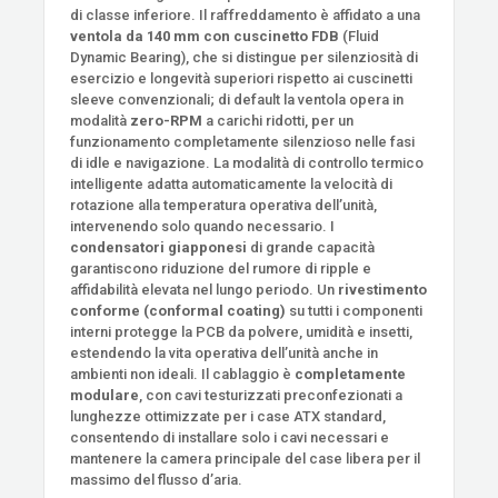
di classe inferiore. Il raffreddamento è affidato a una
ventola da 140 mm con cuscinetto FDB
(Fluid
Dynamic Bearing), che si distingue per silenziosità di
esercizio e longevità superiori rispetto ai cuscinetti
sleeve convenzionali; di default la ventola opera in
modalità
zero-RPM
a carichi ridotti, per un
funzionamento completamente silenzioso nelle fasi
di idle e navigazione. La modalità di controllo termico
intelligente adatta automaticamente la velocità di
rotazione alla temperatura operativa dell’unità,
intervenendo solo quando necessario. I
condensatori giapponesi
di grande capacità
garantiscono riduzione del rumore di ripple e
affidabilità elevata nel lungo periodo. Un
rivestimento
conforme (conformal coating)
su tutti i componenti
interni protegge la PCB da polvere, umidità e insetti,
estendendo la vita operativa dell’unità anche in
ambienti non ideali. Il cablaggio è
completamente
modulare
, con cavi testurizzati preconfezionati a
lunghezze ottimizzate per i case ATX standard,
consentendo di installare solo i cavi necessari e
mantenere la camera principale del case libera per il
massimo del flusso d’aria.