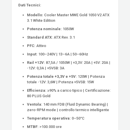
Dati Tecnici:
Modello:
Cooler Master MWE Gold 1050 V2 ATX
3.1 White Edition
Potenza nominale:
1050W
Standard ATX:
ATX Rev. 3.1
PFC:
Attivo
Input:
100–240V | 13–6A | 50–60Hz
Rail +12V:
87,5A / 1050W | +3,3V: 20A | +5V: 20A |
-12V: 0,3A | +5VSB: 3A
Potenza totale +3,3V e +5V:
120W | Potenza
totale -12V: 3,6W | Potenza +5VSB: 15W
Efficienza:
≥90% a carico tipico | Certificazione:
80 PLUS Gold
Ventola:
140 mm FDB (Fluid Dynamic Bearing) |
zero-RPM mode | controllo termico intelligente
Temperatura operativa:
0–50°C
MTBF:
>100.000 ore