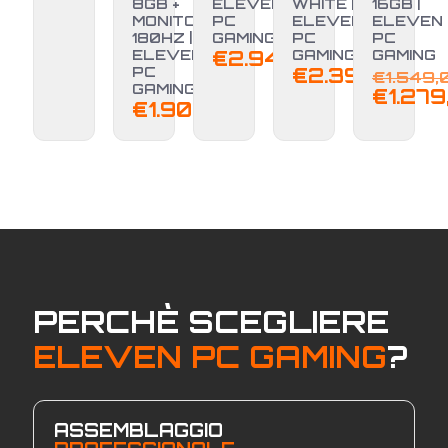
8GB +
ELEVEN
WHITE |
16GB |
MONITOR
PC
ELEVEN
ELEVEN
180HZ |
GAMING
PC
PC
ELEVEN
€
2.949,00
GAMING
GAMING
PC
€
2.399,00
€
1.549,
GAMING
€
1.279
€
1.900,00
PERCHÈ SCEGLIERE
ELEVEN PC GAMING
?
ASSEMBLAGGIO