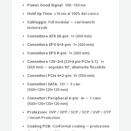
Power Good Signal:
100–150 ms
Hold Up Time:
≥16 ms al 100% del carico
Cablaggio:
Full modular — cavi bianchi
testurizzati
Connettore ATX 24-pin:
1× (650 mm)
Connettore EPS 4+4-pin:
1× (650 mm)
Connettore EPS 8-pin:
1× (650 mm)
Connettore 12V-2×6 (12+4 pin PCIe 5.1):
1×
(650 mm) — angolato 90°, altamente flessibile
Connettori PCIe 6+2-pin:
3× (550 mm)
Connettori SATA:
12× — 3 cavi
(500+120+120+120 mm)
Connettori Peripheral 4-pin:
4× — 1 cavo
(500+120+120+120 mm)
Protezioni:
OVP / OPP / SCP / OCP / UVP / OTP
/ Inrush Protection
Coating PCB:
Conformal coating — protezione