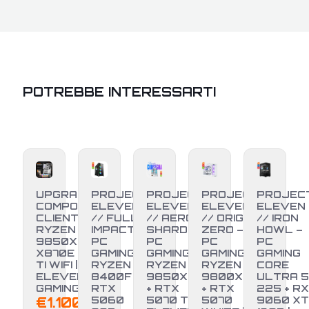
POTREBBE INTERESSARTI
UPGRADE
PROJECT
PROJECT
PROJECT
PROJEC
COMPONENTI
ELEVEN
ELEVEN
ELEVEN
ELEVEN
CLIENTE –
// FULL
// AERO
// ORIGIN
// IRON
RYZEN 7
IMPACT –
SHARD –
ZERO –
HOWL –
9850X3D +
PC
PC
PC
PC
X870E EDGE
GAMING
GAMING
GAMING
GAMING
TI WIFI |
RYZEN 5
RYZEN 7
RYZEN 7
CORE
ELEVEN PC
8400F +
9850X3D
9800X3D
ULTRA 5
GAMING
RTX
+ RTX
+ RTX
225 + RX
NUOVO
-17%
€
1.100,00
5060
5070 TI |
5070
9060 XT