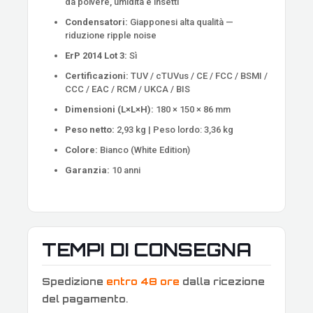
da polvere, umidità e insetti
Condensatori:
Giapponesi alta qualità —
riduzione ripple noise
ErP 2014 Lot 3:
Sì
Certificazioni:
TUV / cTUVus / CE / FCC / BSMI /
CCC / EAC / RCM / UKCA / BIS
Dimensioni (L×L×H):
180 × 150 × 86 mm
Peso netto:
2,93 kg | Peso lordo: 3,36 kg
Colore:
Bianco (White Edition)
Garanzia:
10 anni
TEMPI DI CONSEGNA
Spedizione
entro 48 ore
dalla ricezione
del pagamento
.