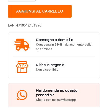
MWE
Gold
1050
AGGIUNGI AL CARRELLO
V2
Modulare,
ATX
EAN:
4719512151396
3.1,
80Plus
Gold,
Consegna a domicilio
Bianco
Consegna in 24/48h dal momento della
-
spedizione
1.050
watt
quantità
Ritiro in negozio
Non disponibile
Hai domande su questo
prodotto?
Chatta con noi su WhatsApp