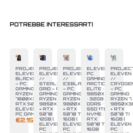
POTREBBE INTERESSARTI
PROJECT
PROJECT
PROJECT
ELEVEN
PROJEC
ELEVEN //
ELEVEN
ELEVEN
PC
ELEVEN
BLACKOUT
//
//
GAMING •
//
– PC
STEALTH
ICEBLADE
ARCTIC
CRYOGE
GAMING
GRID – PC
– PC
ELITE • R7
– PC
RYZEN 7
GAMING
GAMING
9850X3D
GAMING
7800X3D +
RYZEN 7
RYZEN 7
• 32GB
RYZEN 7
RTX 5070 |
9850X3D
9800X3D
DDR5 •
9850X3
ELEVEN
+ RTX
+ RTX
SSD 1TB
+ RTX
-3%
PC GAMING
5070
5070 TI
NVME •
5070 TI
€
2.150,00
12GB |
16GB |
RTX
16GB |
ELEVEN
ELEVEN
5070 Ti
ELEVEN
PC
PC
16GB
PC