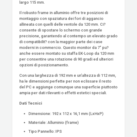
largo 115 mm.
Il robusto frame in alluminio offre tre posizioni di
montaggio con spaziatura dei fori di aggancio
allineata con quelli delle ventole da 120 mm. Ci?
consente di spostare lo schermo con grande
precisione, garantendo al contempo un elevato grado
di compatibilit? con la maggior parte dei case
moderni in commercio. Questo monitor da 7" pu?
anche essere montato su staffa EK-Loop da 120 mm
per consentire una rotazione di 90 gradi ed ulteriori
opzioni di posizionamento.
Con una larghezza di 192 mm e un’altezza di 112 mm,
ha le dimensioni perfette per non eclissare il resto
del PC e aggiunge comunque una superficie piuttosto
ampia per dati rilevanti o effetti estetici speciali.
Dati Tecnici
Dimensione: 192 x 112 x 16,1 mm (LxHxP)
Materiale: Alluminio (frame)
Tipo Pannello: IPS