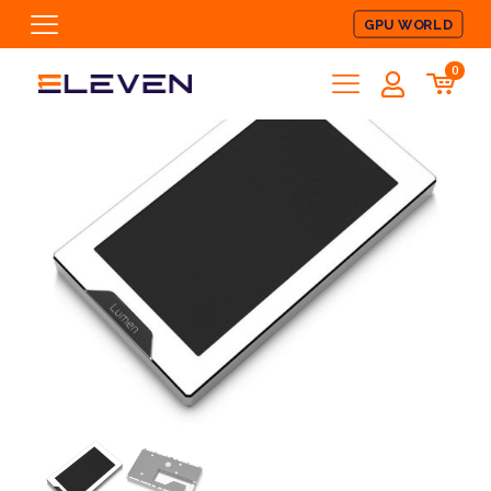
GPU WORLD
0