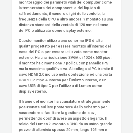
monitoraggio dei parametri vitali del computer come
la temperatura dei componenti e del liquido di
raffreddamento, il numero di giri delle ventole, la
frequenza della CPU e altro ancora. ? montato su una
distanza standard della ventola di 120 mm nel case
del PC o utilizzato come display esterno.
Questo monitor utilizza uno schermo IPS di alta
qualit? progettato per essere montato all’interno del
case del PC o per essere utilizzato come monitor
esterno. Ha una risoluzione SVGA di 1024 x 600 pixel.
Il monitor ha dimensione 7 pollici, con pannello IPS
ma la massima qualit? visiva. Si collega al PC tramite il
cavo HDMI 2.0 incluso nella confezione ed una porta
USB 2.0 di tipo A interna per l’utilizzo interno, o un
cavo USB di tipo C per l’utilizzo di Lumen come
display esterno.
Il frame del monitor ha scanalature strategicamente
posizionate sul lato posteriore dello schermo per
nascondere e facilitare la gestione dei cavi,
permettendo cos? di avere un aspetto elegante. Il
telaio del Lumen ? lavorato a CNC da un unico grande
pezzo di alluminio spesso 20 mm, lungo 195 mm e