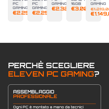
PC
PC
GAMING
16GB
GAMING
GAMING
GAMING
€
2.329,00
€
3.000,00
€
1.219,
€
2.250,00
€
2.250,00
€
1.149
PERCHÈ SCEGLIERE
ELEVEN PC GAMING
?
ASSEMBLAGGIO
PROFESSIONALE
Ogni PC è montato a mano da tecnici