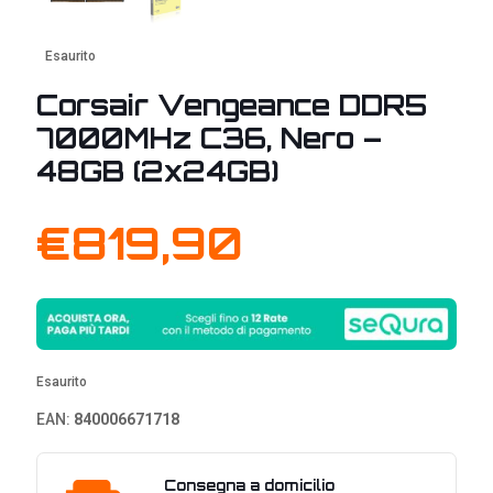
Esaurito
Corsair Vengeance DDR5
7000MHz C36, Nero –
48GB (2x24GB)
€
819,90
Esaurito
EAN:
840006671718
Consegna a domicilio