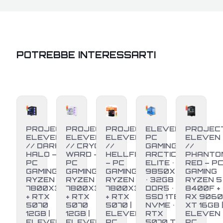
POTREBBE INTERESSARTI
PROJECT
PROJECT
PROJECT
ELEVEN
PROJEC
ELEVEN
ELEVEN
ELEVEN
PC
ELEVEN
// DARK
// CRYO
//
GAMING •
//
HALO –
WARD –
HELLFIRE
ARCTIC
PHANTO
PC
PC
– PC
ELITE • R7
RED – P
GAMING
GAMING
GAMING
9850X3D
GAMING
RYZEN 7
RYZEN 7
RYZEN 7
• 32GB
RYZEN 5
7800X3D
7800X3D
7800X3D
DDR5 •
8400F +
+ RTX
+ RTX
+ RTX
SSD 1TB
RX 9060
-6%
5070
5070
5070 |
NVME •
XT 16GB |
12GB |
12GB |
ELEVEN
RTX
ELEVEN
ELEVEN
ELEVEN
PC
5070 Ti
PC