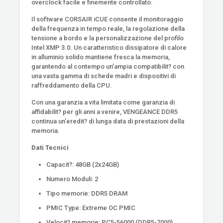
overclock facile e finemente controllato.
Il software CORSAIR iCUE consente il monitoraggio
della frequenza in tempo reale, la regolazione della
tensione a bordo e la personalizzazione del profilo
Intel XMP 3.0. Un caratteristico dissipatore di calore
in alluminio solido mantiene fresca la memoria,
garantendo al contempo un’ampia compatibilit? con
una vasta gamma di schede madri e dispositivi di
raffreddamento della CPU.
Con una garanzia a vita limitata come garanzia di
affidabilit? per gli anni a venire, VENGEANCE DDR5
continua un’eredit? di lunga data di prestazioni della
memoria.
Dati Tecnici
Capacit?: 48GB (2x24GB)
Numero Moduli: 2
Tipo memorie: DDR5 DRAM
PMIC Type: Extreme OC PMIC
Velocit? memorie: PC5-56000 (DDR5-7000)