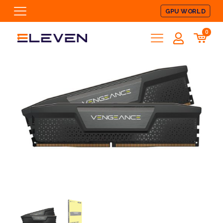
GPU WORLD
0