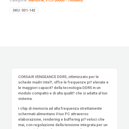
Categorie:
Memorie
,
PC5-56000 - 7000Mhz
SKU:
031-142
CORSAIR VENGEANCE DDR5, ottimizzato per le
schede madri Intel?, offre le frequenze pi? elevate e
le maggiori capacit? della tecnologia DDR5 in un
modulo compatto e di alta qualit? che si adatta al tuo
sistema.
I chip di memoria ad alta frequenza strettamente
schermati alimentano il tuo PC attraverso
elaborazione, rendering e buffering pi? veloci che
mai, con regolazione della tensione integrata per un