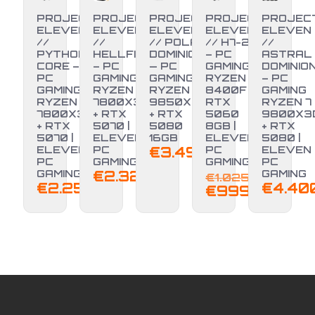
PROJECT
PROJECT
PROJECT
PROJECT
PROJEC
ELEVEN
ELEVEN
ELEVEN
ELEVEN
ELEVEN
//
//
// POLAR
// H7-25
//
PYTHON
HELLFIRE
DOMINION
– PC
ASTRAL
CORE –
– PC
— PC
GAMING
DOMINIO
PC
GAMING
GAMING
RYZEN 5
– PC
GAMING
RYZEN 7
RYZEN 7
8400F +
GAMING
RYZEN 7
7800X3D
9850X3D
RTX
RYZEN 7
7800X3D
+ RTX
+ RTX
5060
9800X3
-3%
+ RTX
5070 |
5080
8GB |
+ RTX
5070 |
ELEVEN
16GB
ELEVEN
5080 |
ELEVEN
PC
€
3.499,00
PC
ELEVEN
PC
GAMING
GAMING
PC
GAMING
€
2.329,00
GAMING
€
1.025,00
€
2.250,00
€
4.40
Il
Il
€
999,00
prezzo
prez
originale
attu
era:
è:
€1.025,00.
€999