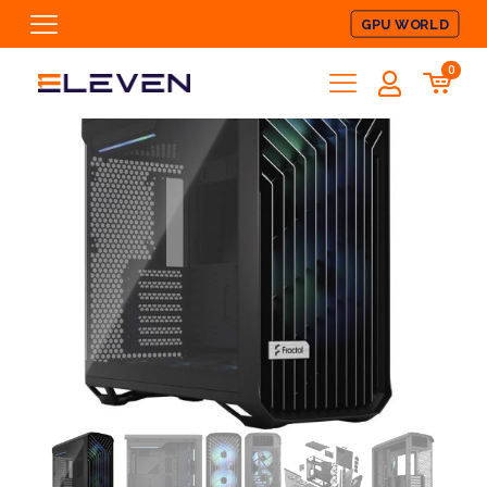
GPU WORLD
0