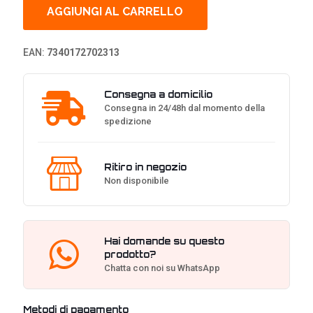
TG
AGGIUNGI AL CARRELLO
Light
Tint
RGB,
EAN:
7340172702313
Mid-
Tower
-
Consegna a domicilio
Nero
Consegna in 24/48h dal momento della
quantità
spedizione
Ritiro in negozio
Non disponibile
Hai domande su questo
prodotto?
Chatta con noi su WhatsApp
Metodi di pagamento