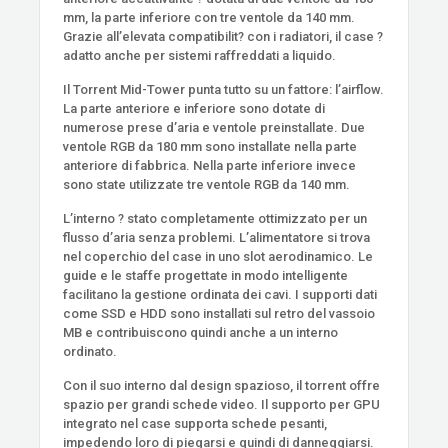
mm, la parte inferiore con tre ventole da 140 mm.
Grazie all’elevata compatibilit? con i radiatori, il case ?
adatto anche per sistemi raffreddati a liquido.
Il Torrent Mid-Tower punta tutto su un fattore: l’airflow.
La parte anteriore e inferiore sono dotate di
numerose prese d’aria e ventole preinstallate. Due
ventole RGB da 180 mm sono installate nella parte
anteriore di fabbrica. Nella parte inferiore invece
sono state utilizzate tre ventole RGB da 140 mm.
L’interno ? stato completamente ottimizzato per un
flusso d’aria senza problemi. L’alimentatore si trova
nel coperchio del case in uno slot aerodinamico. Le
guide e le staffe progettate in modo intelligente
facilitano la gestione ordinata dei cavi. I supporti dati
come SSD e HDD sono installati sul retro del vassoio
MB e contribuiscono quindi anche a un interno
ordinato.
Con il suo interno dal design spazioso, il torrent offre
spazio per grandi schede video. Il supporto per GPU
integrato nel case supporta schede pesanti,
impedendo loro di piegarsi e quindi di danneggiarsi.