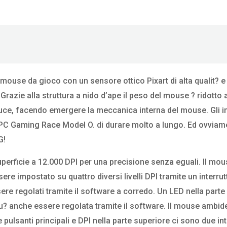
use da gioco con un sensore ottico Pixart di alta qualit? e
 Grazie alla struttura a nido d’ape il peso del mouse ? ridotto 
luce, facendo emergere la meccanica interna del mouse. Gli in
C Gaming Race Model O. di durare molto a lungo. Ed ovviame
G!
erficie a 12.000 DPI per una precisione senza eguali. Il mou
impostato su quattro diversi livelli DPI tramite un interrut
re regolati tramite il software a corredo. Un LED nella parte 
pu? anche essere regolata tramite il software. Il mouse ambid
 pulsanti principali e DPI nella parte superiore ci sono due int