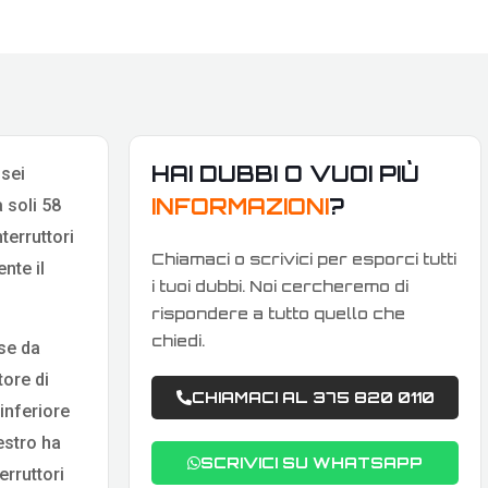
HAI DUBBI O VUOI PIÙ
 sei
INFORMAZIONI
?
a soli 58
terruttori
Chiamaci o scrivici per esporci tutti
nte il
i tuoi dubbi. Noi cercheremo di
rispondere a tutto quello che
chiedi.
se da
tore di
CHIAMACI AL 375 820 0110
inferiore
estro ha
SCRIVICI SU WHATSAPP
erruttori