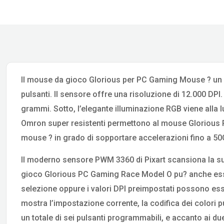
Il mouse da gioco Glorious per PC Gaming Mouse ? un mo
pulsanti. Il sensore offre una risoluzione di 12.000 DPI.
grammi. Sotto, l’elegante illuminazione RGB viene alla 
Omron super resistenti permettono al mouse Glorious P
mouse ? in grado di sopportare accelerazioni fino a 50
Il moderno sensore PWM 3360 di Pixart scansiona la sup
gioco Glorious PC Gaming Race Model O pu? anche essere 
selezione oppure i valori DPI preimpostati possono esse
mostra l’impostazione corrente, la codifica dei colori 
un totale di sei pulsanti programmabili, e accanto ai due