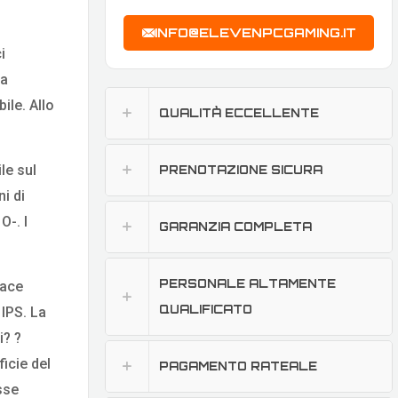
INFO@ELEVENPCGAMING.IT
i
ma
ile. Allo
QUALITÀ ECCELLENTE
le sul
PRENOTAZIONE SICURA
i di
-. I
GARANZIA COMPLETA
PERSONALE ALTAMENTE
Race
QUALIFICATO
 IPS. La
i? ?
icie del
PAGAMENTO RATEALE
sse