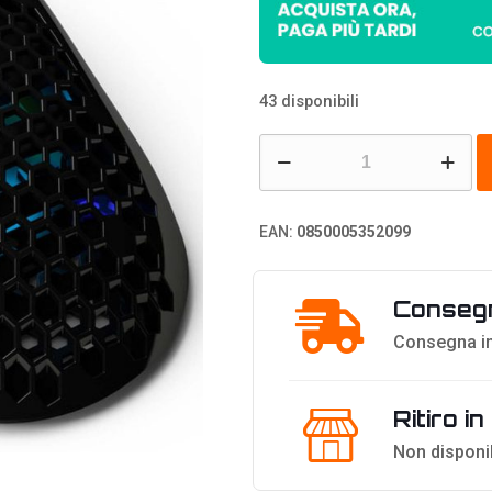
43 disponibili
Glorious
PC
Gaming
EAN:
0850005352099
Race
Model
Consegn
O-
Gaming
Consegna in
Mouse
-
Ritiro i
Nero
Non disponi
Lucido