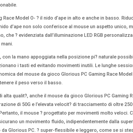
ionabile.
Race Model O- ? il nido d’ape in alto e anche in basso. Riduc
 a nido d’ape non solo conferisce al mouse un aspetto unico, 
, che ? evidenziata dall’illuminazione LED RGB personalizzab
 mani.
 con la mano appoggiata nella posizione pi? naturale possibi
onano i tasti ed evitando movimenti inutili. Le lunghe session
nomica del mouse da gioco Glorious PC Gaming Race Model O
tenere il peso verso il basso.
t di alta qualit?, anche il mouse da gioco Glorious PC Gaming 
razione di 50G e l’elevata velocit? di tracciamento di oltre 250
rtanto, il mouse ? progettato per movimenti molto veloci. C
assicurano un movimento fluido, indipendentemente dalla superf
 da Glorious PC. ? super-flessibile e leggero, come se si ste