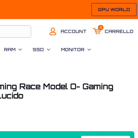
GPU WORLD
0
ACCOUNT
CARRELLO
RAM
SSD
MONITOR
ming Race Model O- Gaming
Lucido