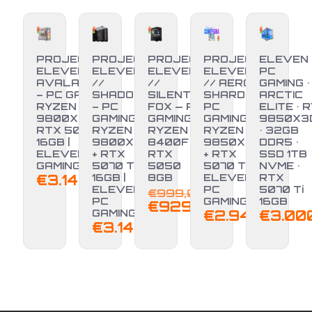
PROJECT
PROJECT
PROJECT
PROJECT
ELEVEN
ELEVEN //
ELEVEN
ELEVEN
ELEVEN
PC
AVALANCHE
//
//
// AERO
GAMING •
– PC GAMING
SHADOW
SILENT
SHARD –
ARCTIC
RYZEN 7
– PC
FOX — PC
PC
ELITE • R
9800X3D +
GAMING
GAMING
GAMING
9850X3
RTX 5070 TI
RYZEN 7
RYZEN 5
RYZEN 7
• 32GB
16GB |
9800X3D
8400F +
9850X3D
DDR5 •
ELEVEN PC
+ RTX
RTX
+ RTX
SSD 1TB
-7%
GAMING
5070 TI
5050
5070 TI |
NVME •
€
3.149,00
16GB |
8GB
ELEVEN
RTX
Il
ELEVEN
PC
5070 Ti
€
999,00
PC
GAMING
16GB
prezzo
Il
€
929,00
GAMING
€
2.949,00
€
3.00
originale
prezzo
€
3.149,00
era:
attuale
€999,00.
è:
€929,00.