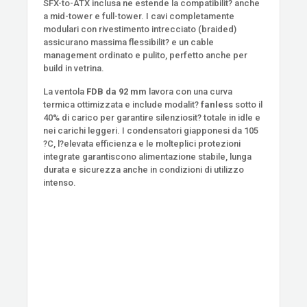
SFX-to-ATX inclusa ne estende la compatibilit? anche
a mid-tower e full-tower. I cavi completamente
modulari con rivestimento intrecciato (braided)
assicurano massima flessibilit? e un cable
management ordinato e pulito, perfetto anche per
build in vetrina.
La ventola
FDB da 92 mm
lavora con una curva
termica ottimizzata e include modalit?
fanless
sotto il
40% di carico per garantire silenziosit? totale in idle e
nei carichi leggeri. I condensatori giapponesi da 105
?C, l?elevata efficienza e le molteplici protezioni
integrate garantiscono alimentazione stabile, lunga
durata e sicurezza anche in condizioni di utilizzo
intenso.