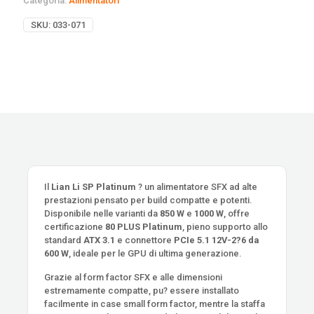
Categoria:
Alimentatori
SKU:
033-071
Il
Lian Li SP Platinum
? un alimentatore SFX ad alte
prestazioni pensato per build compatte e potenti.
Disponibile nelle varianti da
850 W
e
1000 W
, offre
certificazione
80 PLUS Platinum
, pieno supporto allo
standard
ATX 3.1
e connettore
PCIe 5.1 12V-2?6 da
600 W
, ideale per le GPU di ultima generazione.
Grazie al form factor SFX e alle dimensioni
estremamente compatte, pu? essere installato
facilmente in case small form factor, mentre la staffa