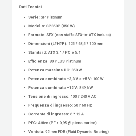
Dati Tecnici
Serie:
SP Platinum
Modello:
SP850P (850 W)
Formato:
SFX (con staffa SFX-to-ATX inclusa)
Dimensioni (L?H?P):
125 ? 63,5 ? 100 mm
Standard:
ATX 3.1 / PCIe 5.1
Efficienza:
80 PLUS Platinum
Potenza massima DC:
850 W
Potenza combinata +3,3 V e +5 V:
100 W
Potenza combinata +12 V:
849,6 W
Tensione di ingresso:
100 ? 240 V AC
Frequenza di ingresso:
50 ? 60 Hz
Corrente di ingresso:
6 ? 12 A
PFC:
Attivo (PF > 0,95 @ pieno carico)
Ventola:
92 mm FDB (Fluid Dynamic Bearing)