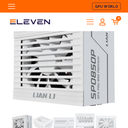
GPU WORLD
0