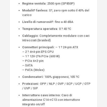
Regime ventola:
2500 rpm (SP850P)
Modalit? fanless:
S?, zero rpm sotto il 40% del
carico
Livello di rumorosit?:
fino a 40 dBA
Temperatura operativa:
0 ? 40 ?C
Cablaggio:
Completamente modulare con cavi
intrecciati (braided)
Connettori principali:
– 1 ? 24-pin ATX
– 2 ? 4+4-pin EPS CPU
– 1 ? 12V-2?6 PCIe (600 W)
– PCIe 6+2-pin
– SATA
– PATA (Molex)
Condensatori:
100% giapponesi, 105 ?C
Protezioni:
OPP / NLP / OVP / SCP / UCP / OTP
/ UVP / SIP
Interruttore cavo interno:
Cavo di
alimentazione C14→C13 con interruttore
integrato on/off