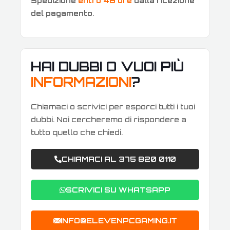
Spedizione
entro 48 ore
dalla ricezione
del pagamento
.
HAI DUBBI O VUOI PIÙ
INFORMAZIONI
?
Chiamaci o scrivici per esporci tutti i tuoi
dubbi. Noi cercheremo di rispondere a
tutto quello che chiedi.
CHIAMACI AL 375 820 0110
SCRIVICI SU WHATSAPP
INFO@ELEVENPCGAMING.IT