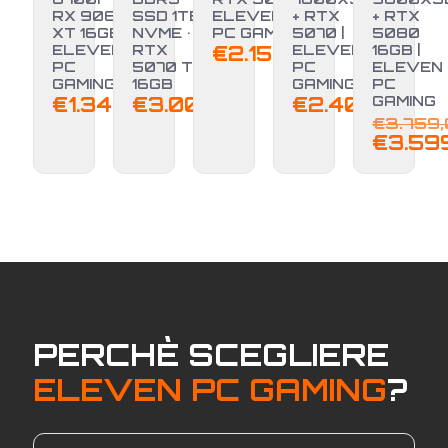
RX 9060
SSD 1TB
ELEVEN
+ RTX
+ RTX
-4%
XT 16GB |
NVME •
PC GAMING
5070 |
5080
ELEVEN
RTX
€
2.150,00
ELEVEN
16GB |
PC
5070 Ti
PC
ELEVEN
GAMING
16GB
GAMING
PC
€
1.349,00
€
3.000,00
€
2.400,00
GAMING
€
3.759
€
3.59
PERCHÈ SCEGLIERE
ELEVEN PC GAMING
?