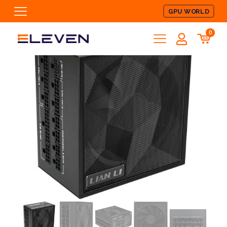
GPU WORLD
0