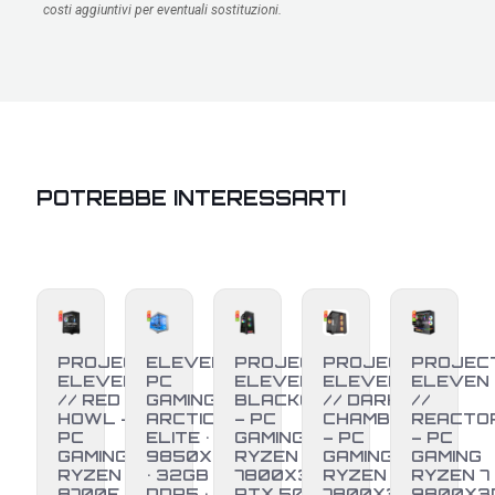
costi aggiuntivi per eventuali sostituzioni.
POTREBBE INTERESSARTI
PROJECT
ELEVEN
PROJECT
PROJECT
PROJEC
ELEVEN
PC
ELEVEN //
ELEVEN
ELEVEN
// RED
GAMING •
BLACKOUT
// DARK
//
HOWL –
ARCTIC
– PC
CHAMBER
REACTO
PC
ELITE • R7
GAMING
– PC
– PC
GAMING
9850X3D
RYZEN 7
GAMING
GAMING
RYZEN 7
• 32GB
7800X3D +
RYZEN 7
RYZEN 7
8700F +
DDR5 •
RTX 5070 |
7800X3D
9800X3