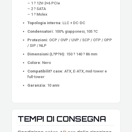
– 1 ? 12V-2×6 PCIe
– 2 ? SATA
– 1 ? Molex
Topologia interna:
LLC + DC-DC
Condensatori:
100% giapponesi, 105 ?C
Protezioni:
OCP / OVP / UVP / SCP / OTP / OPP
/ SIP / NLP
Dimensioni (L?P?H):
150 ? 140 ? 86 mm
Colore:
Nero
Compatibilit? case:
ATX, E-ATX, mid-tower e
full-tower
Garanzia:
10 anni
TEMPI DI CONSEGNA