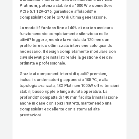
Platinum
, potenza stabile da 1000 W e connettore
PCIe 5.1 12V-2?6
, garantisce affidabilit? e
compatibilit? con le GPU di ultima generazione.
La modalit?
fanless fino al 40% di carico
assicura
funzionamento completamente silenzioso nelle
attivit? leggere, mentre la ventola da 120 mm con
profilo termico ottimizzato interviene solo quando
necessario. Il design completamente modulare con
cavi sleevati preinstallati rende la gestione dei cavi
ordinata e professionale.
Grazie ai componenti interni di qualit? premium,
inclusi i condensatori giapponesi a 105 ?C, e alla
topologia avanzata, l’SX Platinum 1000W offre tensioni
stabili, basso ripple e lunga durata operativa. La
profondit? compatta di
140 mm
facilita l?installazione
anche in case con spazi ristretti, mantenendo una
compatibilit? eccellente con sistemi ad alte
prestazioni.