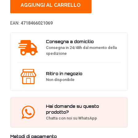
PLUS
AGGIUNGI AL CARRELLO
Platinum
-
PCIe
EAN:
4718466021069
5.1,
ATX
3.1
Consegna a domicilio
-
Consegna in 24/48h dal momento della
1000
spedizione
Watt,
Nero
quantità
Ritiro in negozio
Non disponibile
Hai domande su questo
prodotto?
Chatta con noi su WhatsApp
Metodi di pagamento