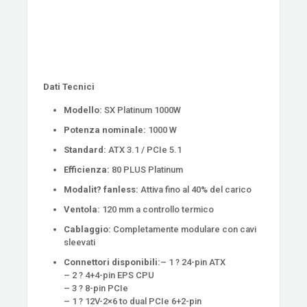
Dati Tecnici
Modello:
SX Platinum 1000W
Potenza nominale:
1000 W
Standard:
ATX 3.1 / PCIe 5.1
Efficienza:
80 PLUS Platinum
Modalit? fanless:
Attiva fino al 40% del carico
Ventola:
120 mm a controllo termico
Cablaggio:
Completamente modulare con cavi
sleevati
Connettori disponibili:
– 1 ? 24-pin ATX
– 2 ? 4+4-pin EPS CPU
– 3 ? 8-pin PCIe
– 1 ? 12V-2×6 to dual PCIe 6+2-pin