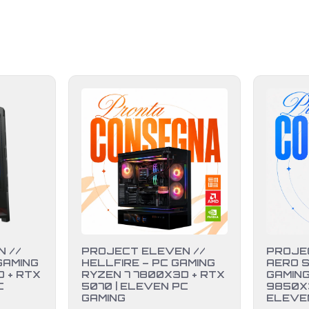
 //
PROJECT ELEVEN //
PROJE
GAMING
HELLFIRE – PC GAMING
AERO S
 + RTX
RYZEN 7 7800X3D + RTX
GAMING
C
5070 | ELEVEN PC
9850X3
GAMING
ELEVE