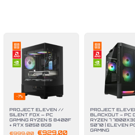
-7%
PROJECT ELEVEN //
PROJECT ELEVEN
SILENT FOX — PC
BLACKOUT – PC 
GAMING RYZEN 5 8400F
RYZEN 7 7800X3D
+ RTX 5050 8GB
5070 | ELEVEN P
GAMING
Il
Il
€
929,00
€
999,00