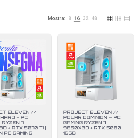
Mostra:
8
16
32
48
CT ELEVEN //
PROJECT ELEVEN //
HARD – PC
POLAR DOMINION — PC
 RYZEN 7
GAMING RYZEN 7
D + RTX 5070 TI |
9850X3D + RTX 5080
N PC GAMING
16GB