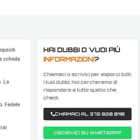
HAI DUBBI O VUOI PIÙ
quisiti
INFORMAZIONI
?
la scheda
Chiamaci o scrivici per esporci tutti
o. La
i tuoi dubbi. Noi cercheremo di
rispondere a tutto quello che
chiedi.
o. Fedele
CHIAMACI AL 375 820 0110
rai
SCRIVICI SU WHATSAPP