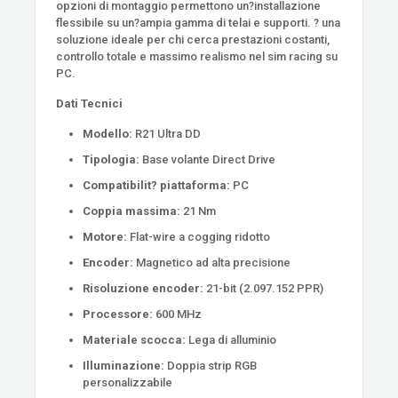
opzioni di montaggio permettono un?installazione
flessibile su un?ampia gamma di telai e supporti. ? una
soluzione ideale per chi cerca prestazioni costanti,
controllo totale e massimo realismo nel sim racing su
PC.
Dati Tecnici
Modello:
R21 Ultra DD
Tipologia:
Base volante Direct Drive
Compatibilit? piattaforma:
PC
Coppia massima:
21 Nm
Motore:
Flat-wire a cogging ridotto
Encoder:
Magnetico ad alta precisione
Risoluzione encoder:
21-bit (2.097.152 PPR)
Processore:
600 MHz
Materiale scocca:
Lega di alluminio
Illuminazione:
Doppia strip RGB
personalizzabile