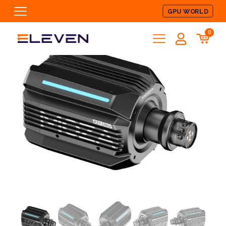
GPU WORLD
0