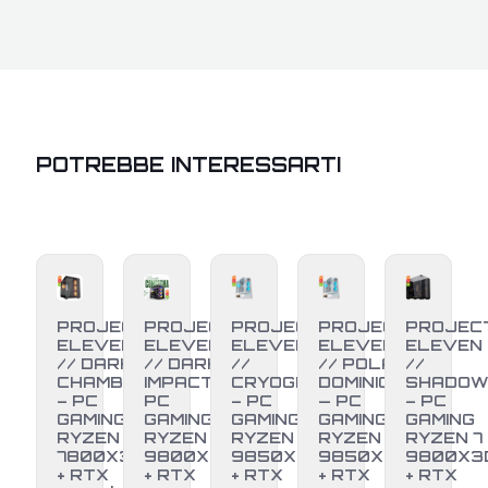
POTREBBE INTERESSARTI
PROJECT
PROJECT
PROJECT
PROJECT
PROJEC
ELEVEN
ELEVEN
ELEVEN
ELEVEN
ELEVEN
// DARK
// DARK
//
// POLAR
//
CHAMBER
IMPACT –
CRYOGEN
DOMINION
SHADO
– PC
PC
– PC
— PC
– PC
GAMING
GAMING
GAMING
GAMING
GAMING
RYZEN 7
RYZEN 7
RYZEN 7
RYZEN 7
RYZEN 7
7800X3D
9800X3D
9850X3D
9850X3D
9800X3
+ RTX
+ RTX
+ RTX
+ RTX
+ RTX