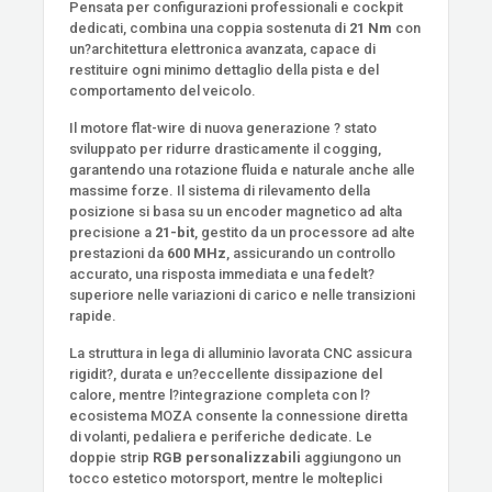
Pensata per configurazioni professionali e cockpit
dedicati, combina una coppia sostenuta di
21 Nm
con
un?architettura elettronica avanzata, capace di
restituire ogni minimo dettaglio della pista e del
comportamento del veicolo.
Il motore flat-wire di nuova generazione ? stato
sviluppato per ridurre drasticamente il cogging,
garantendo una rotazione fluida e naturale anche alle
massime forze. Il sistema di rilevamento della
posizione si basa su un encoder magnetico ad alta
precisione a
21-bit
, gestito da un processore ad alte
prestazioni da
600 MHz
, assicurando un controllo
accurato, una risposta immediata e una fedelt?
superiore nelle variazioni di carico e nelle transizioni
rapide.
La struttura in lega di alluminio lavorata CNC assicura
rigidit?, durata e un?eccellente dissipazione del
calore, mentre l?integrazione completa con l?
ecosistema MOZA consente la connessione diretta
di volanti, pedaliera e periferiche dedicate. Le
doppie strip
RGB personalizzabili
aggiungono un
tocco estetico motorsport, mentre le molteplici