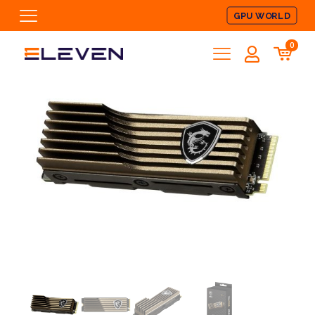
GPU WORLD
0