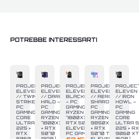
POTREBBE INTERESSARTI
PROJECT
PROJECT
PROJECT
PROJECT
PROJEC
ELEVEN
ELEVEN
ELEVEN //
ELEVEN
ELEVEN
// TWIN
// DARK
BLACKOUT
// AERO
// IRON
STRIKE –
HALO –
– PC
SHARD –
HOWL –
PC
PC
GAMING
PC
PC
GAMING
GAMING
RYZEN 7
GAMING
GAMING
CORE
RYZEN 7
7800X3D +
RYZEN 7
CORE
ULTRA 5
7800X3D
RTX 5070 |
9850X3D
ULTRA 5
225 +
+ RTX
ELEVEN
+ RTX
225 + RX
-17%
RTX
5070
PC GAMING
5070 TI |
9060 XT
5060
12GB |
ELEVEN
16GB |