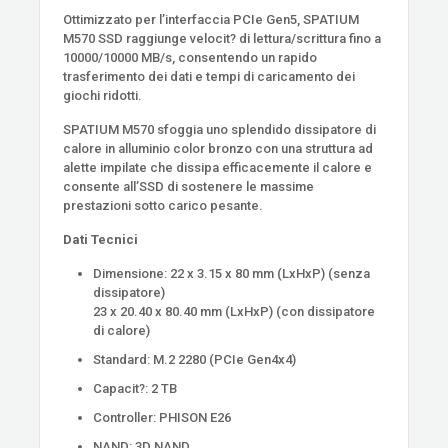
Ottimizzato per l’interfaccia PCIe Gen5, SPATIUM
M570 SSD raggiunge velocit? di lettura/scrittura fino a
10000/10000 MB/s, consentendo un rapido
trasferimento dei dati e tempi di caricamento dei
giochi ridotti.
SPATIUM M570 sfoggia uno splendido dissipatore di
calore in alluminio color bronzo con una struttura ad
alette impilate che dissipa efficacemente il calore e
consente all’SSD di sostenere le massime
prestazioni sotto carico pesante.
Dati Tecnici
Dimensione: 22 x 3.15 x 80 mm (LxHxP) (senza
dissipatore)
23 x 20.40 x 80.40 mm (LxHxP) (con dissipatore
di calore)
Standard: M.2 2280 (PCIe Gen4x4)
Capacit?: 2 TB
Controller: PHISON E26
NAND: 3D NAND