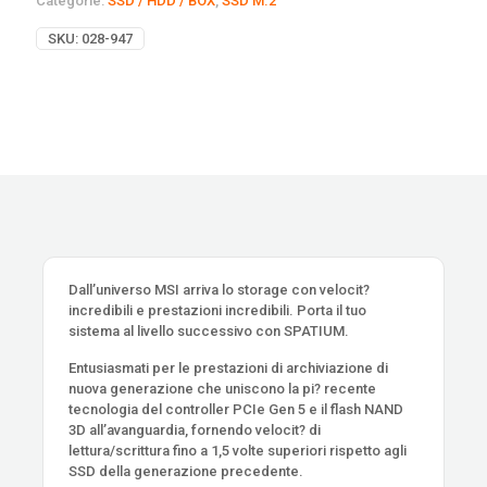
Categorie:
SSD / HDD / BOX
,
SSD M.2
SKU:
028-947
Dall’universo MSI arriva lo storage con velocit?
incredibili e prestazioni incredibili. Porta il tuo
sistema al livello successivo con SPATIUM.
Entusiasmati per le prestazioni di archiviazione di
nuova generazione che uniscono la pi? recente
tecnologia del controller PCIe Gen 5 e il flash NAND
3D all’avanguardia, fornendo velocit? di
lettura/scrittura fino a 1,5 volte superiori rispetto agli
SSD della generazione precedente.