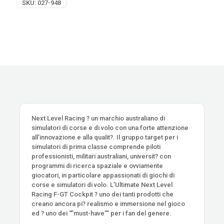
SKU:
027-948
Next Level Racing ? un marchio australiano di
simulatori di corse e di volo con una forte attenzione
all’innovazione e alla qualit?. Il gruppo target per i
simulatori di prima classe comprende piloti
professionisti, militari australiani, universit? con
programmi di ricerca spaziale e ovviamente
giocatori, in particolare appassionati di giochi di
corse e simulatori di volo. L’Ultimate Next Level
Racing F-GT Cockpit ? uno dei tanti prodotti che
creano ancora pi? realismo e immersione nel gioco
ed ? uno dei “”must-have”” per i fan del genere.