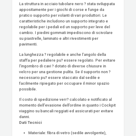
La struttura in acciaio tubolare nero ? stata sviluppata
appositamente per i giochi di corse e funge da
pratico supporto per volanti di vari produttori. Le
caratteristiche includono un supporto integrato e
regolabile per i pedali ed un supporto per leve del
cambio. I piedini gommati impediscono di scivolare
su piastrelle, laminato e altri rivestimenti per
pavimenti.
La lunghezza ? regolabile e anche l’angolo della
staffa per pedaliere pu? essere regolato. Per evitare
l’ingombro di cavi ? dotato di diverse chiusure in
velcro per una gestione pulita. Se il supporto non ?
necessario pu? essere staccato dal sedile e
facilmente ripiegato per occupare il minor spazio
possibile.
Il costo di spedizione verr? calcolato e notificato al
momento dell’evasione dell’ordine in quanto i Cockpit
viaggino su bancali reggiati ed assicurati per evitare
danni.
Dati Tecnici
Materiale: fibra di vetro (sedile avvolgente),