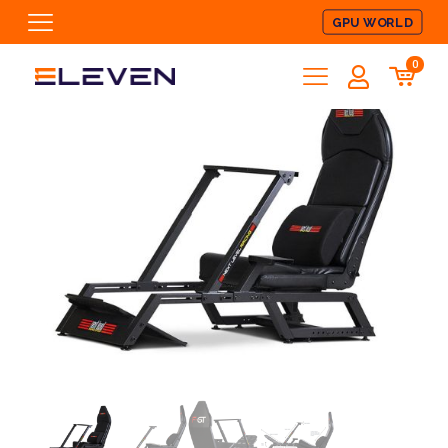
GPU WORLD
0