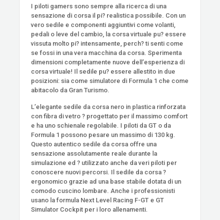
I piloti gamers sono sempre alla ricerca di una
sensazione di corsa il pi? realistica possibile. Con un
vero sedile e componenti aggiuntivi come volanti,
pedali o leve del cambio, la corsa virtuale pu? essere
vissuta molto pi? intensamente, perch? ti senti come
se fossi in una vera macchina da corsa. Sperimenta
dimensioni completamente nuove dell’esperienza di
corsa virtuale! Il sedile pu? essere allestito in due
posizioni: sia come simulatore di Formula 1 che come
abitacolo da Gran Turismo.
L’elegante sedile da corsa nero in plastica rinforzata
con fibra di vetro ? progettato per il massimo comfort
e ha uno schienale regolabile. I piloti da GT o da
Formula 1 possono pesare un massimo di 130 kg.
Questo autentico sedile da corsa offre una
sensazione assolutamente reale durante la
simulazione ed ? utilizzato anche da veri piloti per
conoscere nuovi percorsi. Il sedile da corsa ?
ergonomico grazie ad una base stabile dotata di un
comodo cuscino lombare. Anche i professionisti
usano la formula Next Level Racing F-GT e GT
Simulator Cockpit per i loro allenamenti.