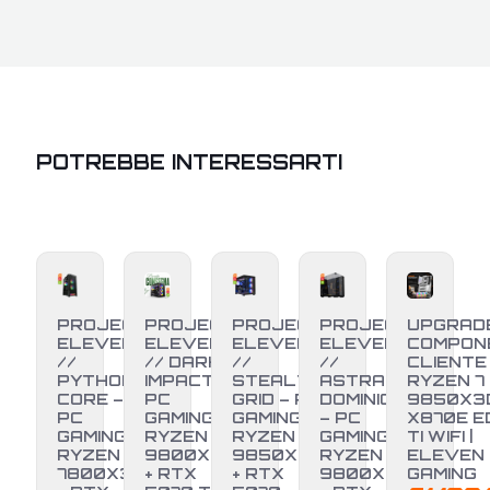
POTREBBE INTERESSARTI
PROJECT
PROJECT
PROJECT
PROJECT
UPGRAD
ELEVEN
ELEVEN
ELEVEN
ELEVEN
COMPON
//
// DARK
//
//
CLIENTE
PYTHON
IMPACT –
STEALTH
ASTRAL
RYZEN 7
CORE –
PC
GRID – PC
DOMINION
9850X3D
PC
GAMING
GAMING
– PC
X870E E
GAMING
RYZEN 7
RYZEN 7
GAMING
TI WIFI |
RYZEN 7
9800X3D
9850X3D
RYZEN 7
ELEVEN
7800X3D
+ RTX
+ RTX
9800X3D
GAMING
-3%
NUOVO